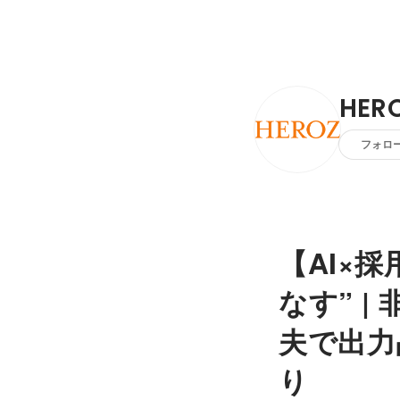
HER
フォロ
【AI×採
なす” 
夫で出力
り