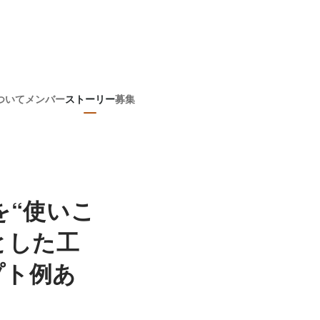
ついて
メンバー
ストーリー
募集
を“使いこ
とした工
プト例あ