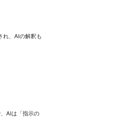
れ、AIの解釈も
く
、AIは「指示の