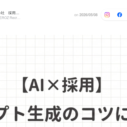
HEROZ株式会社 採用担当, 小林 武文
on
2026/05/08
その他, GM / HEROZ Recruiting AI BPaaS