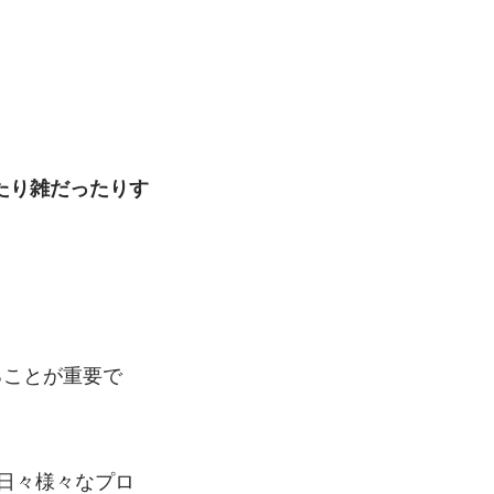
る
。
たり雑だったりす
ることが重要で
、日々様々なプロ