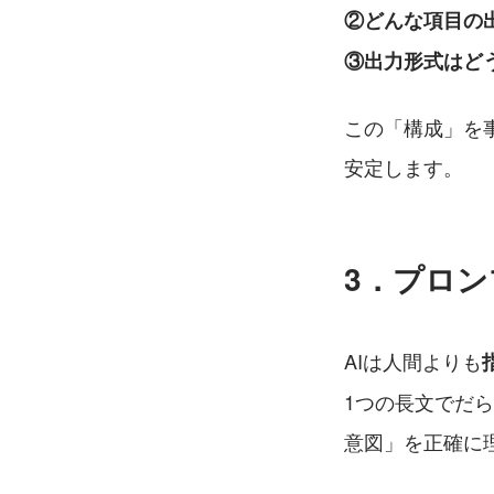
②どんな項目の
③出力形式はど
この「構成」を
安定します。
3．プロ
AIは人間よりも
1つの長文でだ
意図」を正確に