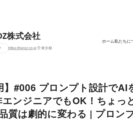
OZ株式会社
ホーム
私たちに
ー
https://heroz.co.jp
東京都
用】#006 プロンプト設計でAI
| 非エンジニアでもOK！ちょっ
品質は劇的に変わる | プロン