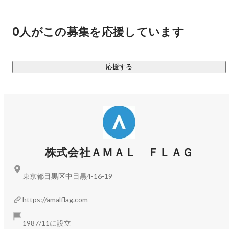
🚩圧倒的な原価競争力とデザイン性

井上 健吾
当社の最大の特徴は、デベロッパーでありながら自社で建設
事業も経営している点です。

0人がこの募集を応援しています
通常、外部へ発注する際に発生する中間マージンをカットで
きるため、他社には真似できない「高い原価競争力」を実現
しています。

応援する
この強みにより、内装やインテリアに徹底的にこだわった、
従来の「木造アパート」のイメージを覆す高品質な住まい
を、適正な価格で提供することが可能です。

🚩プロからも選ばれる信頼の実績

齋藤 まみ
マーケティング
当社のコストパフォーマンスと設計力は、プロの目からも高
株式会社ＡＭＡＬ ＦＬＡＧ
く評価されています。

自社開発のみならず、プライム市場上場企業からも建築請負
東京都目黒区中目黒4-16-19
の依頼を継続的にいただくなど、業界内でも独自のポジショ
ンを築いています。

https://amalflag.com
現在は、都心の土地情報を集める「用地仕入れ」から、投資
1987/11に設立