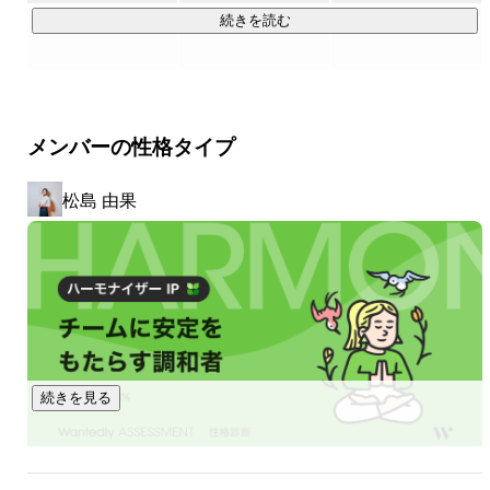
文字に由来し、近代建築の新しい可能性を探求しながら、暮
続きを読む
らしそのものをアップデートしていく姿勢を表しています。

FLAGには、旗竿地のような難易度の高い土地開発を強みに、
時代の旗手として新しい価値を掲げ続けるという意思を込め
ています。

メンバーの性格タイプ
🚩創業背景

松島 由果
不動産が「売られるもの」「妥協して住むもの」になってし
まっている現状への違和感から生まれました。

本来、不動産には人生を支え、暮らしと資産の両方を豊かに
する力があるはずだと、私たちは考えています。

だからこそ、営業都合ではなく価値を起点に、企画から販売
までを自分たちの手で担う道を選びました。

不動産を「人生を支える資産」として正しく届けることが、
AMAL FLAGの原点です。

続きを見る
||◤事業の強み◢||
