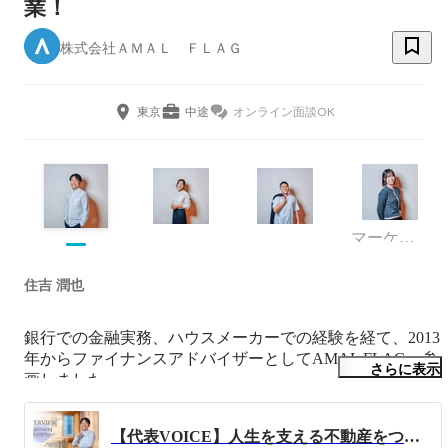
業！
株式会社ＡＭＡＬ ＦＬＡＧ
東京
中途
オンライン面談OK
マーケティング
住吉 潤也
銀行での金融実務、ハウスメーカーでの経験を経て、2013
年からファイナンスアドバイザーとしてAMAL FLAGへ参
さらに表示
画しました。

2017年から代表取締役として、2023年に株式を取得し、オ
ーナー社長となります。

【代表VOICE】人生を支える不動産をつくる。AMAL FLAG創業の背景とは
------------
