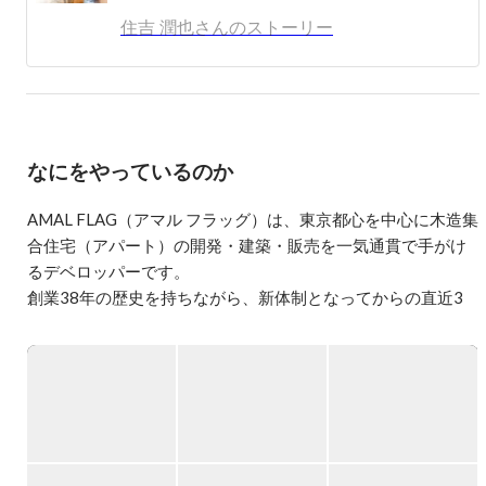
私たちは「まずやってみる。そこから、もっと良くす
住吉 潤也さんのストーリー
る。」を大切にしています。

不動産業界の慣習にとらわれず、少数精鋭でスピード感を
持って挑戦を続けています。

自分らしくのびのび働ける環境を整えることが、成果への
近道だと信じています。

なにをやっているのか
だからこそ、仕事を誰かの指示ではなく“自分ごと”として
捉えられる人と働きたい。

AMAL FLAG（アマル フラッグ）は、東京都心を中心に木造集
正解のない状況でも立ち止まらず、対話を重ねながら前に
合住宅（アパート）の開発・建築・販売を一気通貫で手がけ
進める人と挑戦したい。

るデベロッパーです。

個人の成果よりも、チームで積み上げる成果に価値を感じ
創業38年の歴史を持ちながら、新体制となってからの直近3
られる人と、会社をつくっていきたいと考えています。

年間で売上高は7億円、13億円、そして今期予測は20億円超
整った環境を求めるのではなく、環境そのものを一緒につ
と、圧倒的なスピードで成長を続けています。

くっていく。

||◤当社について◢||

🚩社名の由来

当社は、『Adventures in Modern Architecture & Living』の頭