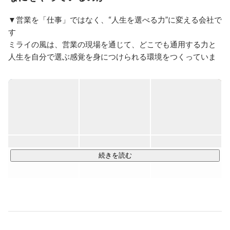
ずに取り組む継続力と責任感を強みとしています。チー
ムで協力しながら周囲と連携し、互いにサポートし合う
▼営業を「仕事」ではなく、“人生を選べる力”に変える会社で
ことで、組織全体の成果向上にも貢献してきました。さ
す

らに、環境の変化や新たな課題にも柔軟に対応し、状況
に応じた最適な行動を心掛けています。
ミライの風は、営業の現場を通じて、どこでも通用する力と
人生を自分で選ぶ感覚を身につけられる環境をつくっていま
す。

私たちが向き合うのは、いわゆる“最初からやりたいことが明
確な人”だけではありません。

「このままでは終わりたくない」「何かを変えたい」——その
気持ちを起点に、まず一歩踏み出せる場を用意しています。

▼ミライの風で身につく“武器”

営業を通じて、次のような力を鍛えます。

相手の課題を捉え、価値を言語化する力

続きを読む
数字と向き合い、改善し続ける力

自分で考え、決めて、やり切る力

「何者でもない状態からでも、武器はつくれる。」

その前提で、実践の機会と成長のきっかけを提供していま