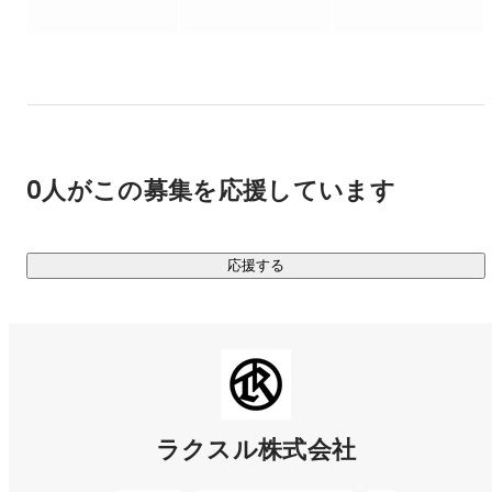
す。印刷・集客支援のプラットフォーム「ラクスル」、マー
ケティングのプラットフォーム「ノバセル」、法人向け金融
プラットフォーム「ラクスルバンク」をはじめとする各サー
ビスと顧客データを共通ID「RAKSUL ID」で連携させ、ヒ
ト・モノ・カネに関わる経営活動を一体で支える仕組みを構
築することで、日本企業の約99.7％を占める中小企業にとっ
て「End-to-Endで中小企業の経営課題を解決するテクノロジ
0人がこの募集を応援しています
ープラットフォーム」となることを目指しています。

詳細についてはこちら

応援する
https://speakerdeck.com/raksulrecruiting/raksul-introduction
ラクスル株式会社