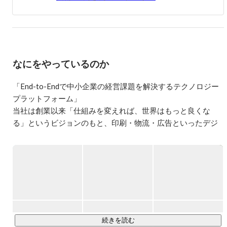
月にラクスルに入社。マーケティング部長を経て、2016年
10月から現職に就任。ラクスルの成長を7億→210億（6年
で30倍）を牽引したマーケティングノウハウを詰め込んだ
新規事業「ノバセル」を立ち上げ、マーケティングの民主
化をビジョンに3年で30億を超える成長を続けている。業
界問わず成長を求める企業の経営×マーケティングのアド
なにをやっているのか
バイザー。経済産業省主催「始動」講師/メンター。
「End-to-Endで中小企業の経営課題を解決するテクノロジー
プラットフォーム」

当社は創業以来「仕組みを変えれば、世界はもっと良くな
る」というビジョンのもと、印刷・物流・広告といったデジ
タル化が進んでいない伝統的な産業にインターネットを持ち
込み、産業構造の変革に取り組んできました。事業者の空き
時間などのリソースとユーザーを結び付けるシェアリングモ
デルを起点とした各サービスは、中小企業を中心としたお客
さまに支持され、成長を続けてきました。

培ってきた中小企業の顧客基盤を土台に、現在は内製での事
業立ち上げと連続的なM&Aを通じて事業領域を拡張していま
続きを読む