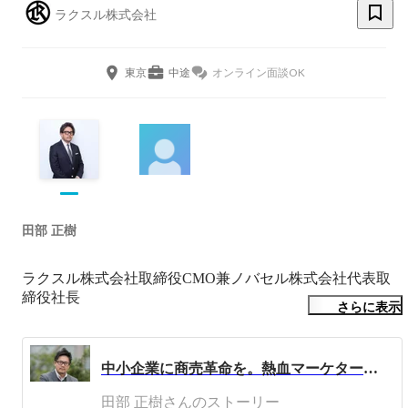
ラクスル株式会社
東京
中途
オンライン面談OK
田部 正樹
ラクスル株式会社取締役CMO兼ノバセル株式会社代表取
締役社長

さらに表示
1980年生まれ。大学卒業後、丸井グループに入社。主に広
報・宣伝活動などに従事。2007年テイクアンドギヴ・ニー
中小企業に商売革命を。熱血マーケターの挑戦。
ズ入社。営業企画、事業戦略、マーケティングを担当し、
事業戦略室長、マーケティング部長などを歴任。2014年8
田部 正樹さんのストーリー