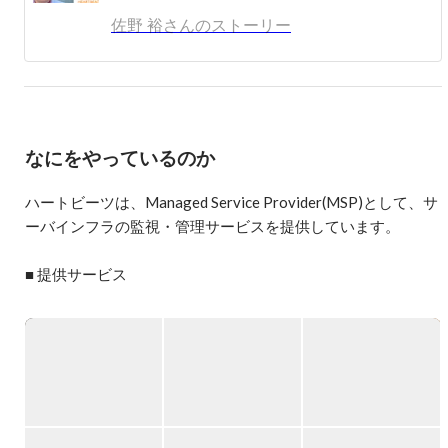
佐野 裕さんのストーリー
著書:

インフラエンジニアの教科書

インフラエンジニアの教科書2 スキルアップに効く技術と
知識

など
なにをやっているのか
ハートビーツは、Managed Service Provider(MSP)として、サ
ーバインフラの監視・管理サービスを提供しています。

■ 提供サービス

・24 時間 365 日有人によるサーバー監視サービス

・サーバー管理サービス

・システムチューニングサービス

・サーバー・ネットワーク設計・構築

・マネージドホスティング・ハウジングサービス

・コンサルティングサービス
