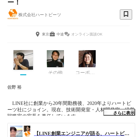
ー！
株式会社ハートビーツ
東京
中途
オンライン面談OK
その他
コーポレート部 採用広報チーム
佐野 裕
　LINE社に創業から20年間勤務後、2020年よりハートビ
ーツ社にジョイン。現在、技術開発室・人材開発室・経営
さらに表示
戦略室の室長を兼任しています。

　LINE社時代はインフラエンジニアやプロジェクトマネ
ージャーとして関わり、特に大規模プロジェクトやグロー
【LINE創業エンジニアが語る、ハートビーツに入社した理由】いいタイミングだと思い、その日に入社することを決めました。
バル環境でのプロジェクト取りまとめが強みです。
