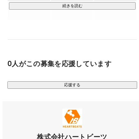
■ 主要顧客

続きを読む
・Webメディア

・ECサイト

・ソーシャルゲーム　etc

■ お客様事例 

　▼ サービスを止めない独自のシステム設計@マーベラス様 

https://heartbeats.jp/casestudy/marvelous/
0人がこの募集を応援しています
　▼ 技術に詳しいからこそできる適切なプランニング@メデ
ィアジーン様 

http://heartbeats.jp/casestudy/gizmodo.html
応援する
株式会社ハートビーツ