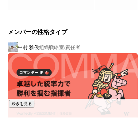
する。そんな“働く場”から組織の変化を後押しします。

🏢 デベロップデザイン事業｜「不動産の価値」をもっとオモ
シロく

メンバーの性格タイプ
ビルや商業施設、未利用地などの可能性を再定義します。デ
ベロッパーや鉄道会社と共に、企画構想からコンセプト設
中村 雅俊
組織戦略室/責任者
計、運営スキーム構築まで伴走。ハード（建物）とソフト
（体験）の両面から、街に新しい風景を生み出します。

🌱 エリアカルティベート事業｜「地域活性」をもっとオモシ
ロく

自治体や住民の方々と共に、共創型のまちづくりを進めま
す。拠点の運営や関係人口の創出を通じ、単なる「集客」で
はなく、地域が自走し続けるための「循環する仕組み」を育
続きを見る
んでいきます。