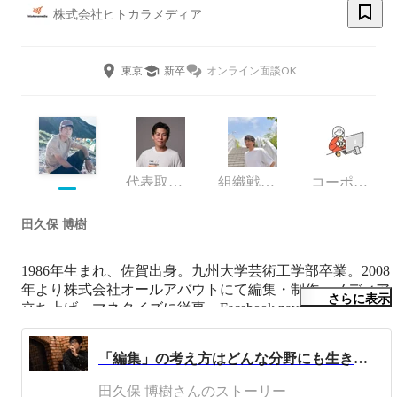
株式会社ヒトカラメディア
東京
新卒
オンライン面談OK
代表取締役
組織戦略室/責任者
コーポレート・スタッフ
田久保 博樹
1986年生まれ、佐賀出身。九州大学芸術工学部卒業。2008
年より株式会社オールアバウトにて編集・制作・メディア
さらに表示
立ち上げ・マネタイズに従事。Facebook navi編集長やメデ
ィア事業部、新規事業部のマネージャなどを経て、2014年
よりヒトカラメディアにてウェブ・企画・編集全般・営業
「編集」の考え方はどんな分野にも生きる。ウェブ編集者がオフィス移転のヒトカラメディアに飛び込んで気付いた編集スキルの旨味
施策を担当。器用貧乏タイプです。

田久保 博樹さんのストーリー