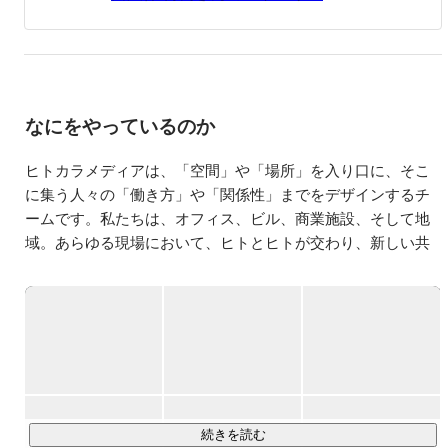
国内旅行とアウトドアと歴史とお酒と調味料が趣味。役に
立つ立たない関わらず、いろんなことを知ることが好き
で、いろんなことを知ることで、いろんなことが豊かに感
じられるようになる、と信じている人間です。一日中
wikipediaを見て過ごせるタイプです。

なにをやっているのか
◎株式会社ヒトカラメディア

http://hitokara.co.jp/

https://www.facebook.com/hitokaramedia/

ヒトカラメディアは、「空間」や「場所」を入り口に、そこ
に集う人々の「働き方」や「関係性」までをデザインするチ
◎居抜きでのオフィス移転なら

ームです。私たちは、オフィス、ビル、商業施設、そして地
『スイッチオフィス』

http://switchoffice.jp/

域。あらゆる現場において、ヒトとヒトが交わり、新しい共
創が生まれる“場”をつくり続けています。

◎別荘、移住・定住、軽井沢暮らしなら

『タウナー不動産軽井沢』

現在、大きく分けて3つの領域で事業を展開しています。

http://estate.towner.jp/

https://www.facebook.com/townerestatekaruizawa/
💼 ワークデザイン事業｜「働く環境」をもっとオモシロく

企業のオフィス移転や新拠点立ち上げを一気通貫で支援しま
す。私たちがつくるのは、単なる「きれいな箱」ではありま
せん。その会社らしい文化が呼吸し、チームが自然と活性化
続きを読む