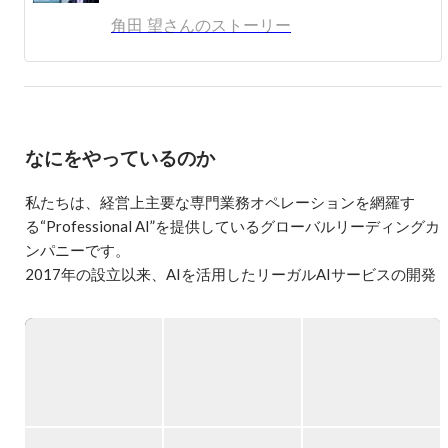
角田 望さんのストーリー
なにをやっているのか
私たちは、経営上主要な専門業務オペレーションを網羅す
る“Professional AI”を提供しているグローバルリーディングカ
ンパニーです。

2017年の設立以来、AIを活用したリーガルAIサービスの開発
に注力し、累計ラウンド総額約286億円を達成。2022年に米
国法人を設立し、2025年には初のM&Aとしてドイツの
「Fides Technology」がグループに参画するなど、グローバ
ル展開をさらに加速しています。

現在は主力プロダクトとして「LegalOn」を提供し、日本・
米国・英国で展開。2025年9月には、プロダクト提供開始か
らわずか6年半でARR100億円を突破しました。さらに、