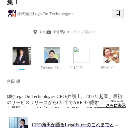
集！
株式会社LegalOn Technologies
東京
中途
オンライン面談OK
Design Office 兼 Design Ops部 部長
UI/UX デザイナー
デザイナー
角田 望
(株)LegalOn Technologies CEO/弁護士。2017年起業、最初
のサービスリリースから6年半でARR100億強、5カ国に拠
さらに表示
点展開、Legal AI「LegalOn」をグローバル8,500社超に提
供。趣味は釣り。自社制作漫画「アントレプレナーー起業
家群雄割拠」原作担当→ @cxon_ontech
CEO角田が語るLegalForceのこれまでとこれから