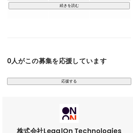
「WorkOn」「DealOn」「GovernOn」など、法務にとどま
続きを読む
らず多様な領域で、高度な専門業務や意思決定を支援するAI
プロダクトを提供しています。

OpenAI, Inc.と戦略的連携のもと、AIエージェントなどの最先
端技術を製品開発に取り入れ、多様な企業課題に応えるソリ
ューションを通じて、お客様のビジネスを支援しています。

▼会社や製品、開発組織について詳しくはこちらをご覧くだ
0人がこの募集を応援しています
https://legalforce-recruit.notion.site/LegalOn-Technologies-
3e114a8aecfb410a96424e34a0ed8bd6
応援する
https://legalontech.jp/
サービスページ

LegalOn：
https://www.legalontech.com/jp/
TomoniAI：
https://on.tech/tomoniai
株式会社LegalOn Technologies