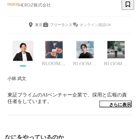
HEROZ株式会社
東京
フリーランス
オンライン面談OK
BLOOMWORKS & HEROZ Recruiter Specialist
BLOOM WORKS事業部
BLOOMWORKS事業部
小林 武文
東証プライムのAIベンチャー企業で、採用と広報の責
任者をしています。

さらに表示
採用に関しては、ダイレクトリクルーティングスキルを
武器に達成計画の策定、進行管理、自らスカウトからカ
ジュアル面談まで行い母集団形成するプレイングマネジ
メントをしています。

なにをやっているのか