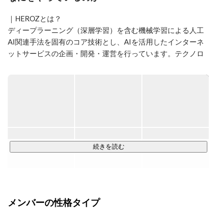
広報では、HEROZをAIビジネスで第一想起される企業
｜HEROZとは？

にすることをビジョンに、SNSの活用、エンジニアブロ
グの立ち上げ、BtoB向けサービスページリニューアル
ディープラーニング（深層学習）を含む機械学習による人工
からメディアリレーションなどビジネス向けの発信全般
AI関連手法を固有のコア技術とし、AIを活用したインターネ
に担当しています。

ットサービスの企画・開発・運営を行っています。テクノロ
ジーファーストの体制の元、我々の研究開発している将棋AI
Twitter：https://twitter.com/tbayashi
は、高度な「指し手の先読み」と「判断・意思決定」を学習
し、現役の将棋プロ棋士や名人にも勝利しています。この将
棋をベースにしたAI技術は、大手建設会社、大手金融機関、
大手工務店、大手デバッグ企業などでも導入されています
が、今後も各種産業分野への応用に積極的に取り組み、これ
まで人間には解決できなかった問題に当社AI技術をもって挑
戦し、新時代の創造を目指していきます。

続きを読む
｜HEROZの思い

我々は「世界を驚かすサービスを創造する」という経営理念
の下、「驚きを心に何事も楽しむ」をバリューとして仕事に
メンバーの性格タイプ
取り組んでいます。テクノロジーの力を最大限に発揮し、と
にかく面白く、人が驚くようなことをしたい、この想いをコ