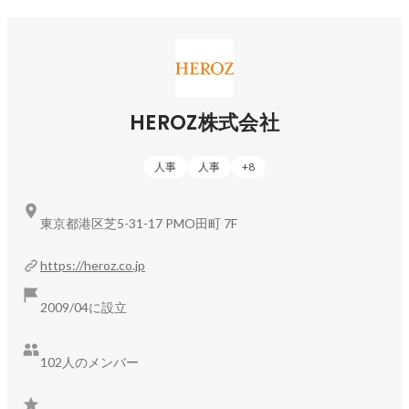
■BtoC（
https://heroz.co.jp/service/btoc/
）

人工知能関連技術を活かした『将棋ウォーズ』『囲碁ウォー
ズ』などを世界中に展開しております。

HEROZ株式会社
https://heroz.co.jp/topics/
人事
人事
+
8
東京都港区芝5-31-17 PMO田町 7F
https://heroz.co.jp
2009/04に設立
102人のメンバー