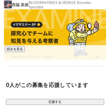
BLOOMWORKS & HEROZ Recruiter
西脇 菜摘
ンセプトに、人工知能(AI) 等の技術で【世界を驚かすサービ
Specialist
スを提供する！】を目指しており、その実現のために、知的
探求心と情熱を持って技術を追求し、新たな価値創造に取り
組み続ける『技術ファーストのプロフェッショナルな集団』
を推進しています。将棋電王戦でプロ棋士に勝利したponanza
開発者、世界コンピューター将棋選手権優勝のApery開発者、
最大手IT企業の研究所出身の開発者、アキバから政界まで幅
広い知識を持つ東工大の博士課程を修了の開発者など、多様
続きを見る
なスーパーエンジニアや、東大生、東工大生のインターンな
どトップレベルの技術力を持つ優秀なメンバーが揃っていま
す。これまでも、またこれからも「人は皆、固有の能力を備
えている」と信じ、サービス創出を通じて「ひとりでも多く
のヒーローの誕生」にもつなげていきたいと考えています。

0人がこの募集を応援しています
｜HEROZのコア技術

■BtoB（
https://heroz.co.jp/service/btob/
）

独自AI「HEROZ Kishin」を建設、金融、人材、品質管理、製
応援する
造、物流等の各種産業に応用展開しております。
