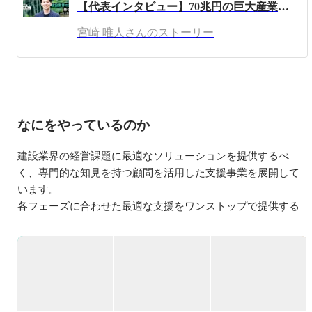
【代表インタビュー】70兆円の巨大産業に挑み、誰もが「ものづくり」に心躍らせる未来へ。AI時代にこそ、建設業界は世界の主役に返り咲く。
ネスサイドのリーダー、事業責任者を歴任。 

宮崎 唯人さんのストーリー
2023年10月にネクスゲート株式会社を設立し、 建設業が
直面する経営戦略や組織活性化、事業承継といった課題に
伴走し、 現場の一次情報を武器に専門工事会社に特化し
た実行支援を行っています。
なにをやっているのか
建設業界の経営課題に最適なソリューションを提供するべ
く、専門的な知見を持つ顧問を活用した支援事業を展開して
います。

各フェーズに合わせた最適な支援をワンストップで提供する
ことで、建設業特化の強みを活かした本質的な課題解決を可
能にしています。

▍建設業経営サポート

￣￣￣￣￣￣￣￣￣￣

経営戦略の立案から、採用領域の強化、財務・資金調達、さ