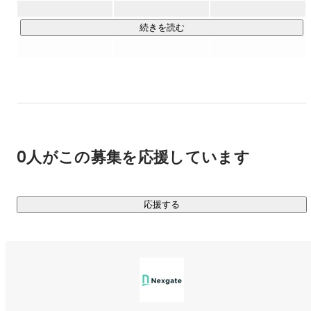
らにはM&Aや事業承継まで、建設業の経営に関わるあらゆる
側面をサポートします。

続きを読む
■経営課題の一括解決

販路拡大やコスト削減、システム構築など、窓口一つで経営
の悩みを網羅的にカバーできる体制を整えています。

■専門特化型の伴走支援

業界に精通した経験豊富な顧問をマッチング。社長の悩みに
0人がこの募集を応援しています
深く寄り添い、具体的な実行支援まで強力にバックアップい
たします。

応援する
▍ネクスゲートの強み

￣￣￣￣￣￣￣￣￣￣

□ 業界特化型だからこそ導き出せる最適解

建設業界特有の商習慣や課題を熟知しているため、表面的な
アドバイスではない、実効性の高いソリューションの提供が
可能です。
