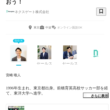
おう！
ネクスゲート株式会社
東京
中途
オンライン面談OK
指名OK
セールス
セールス
宮崎 唯人
1996年生まれ、東京都出身。前橋育英高校サッカー部を経
て、東洋大学へ進学。 

さらに表示
在学中からシェルフィー株式会社にてインターンを開始
し、その後同社へ新卒入社。 新規事業の立ち上げ、ビジ