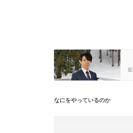
【
D
近
来
なにをやっているのか