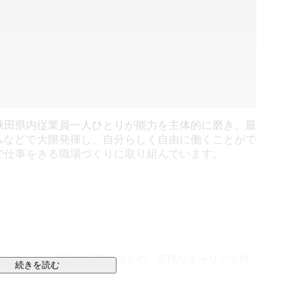
秋田県内
従業員一人ひとりが能力を主体的に磨き、最
ムなどで
大限発揮し、自分らしく自由に働くことがで
で仕事を
きる職場づくりに取り組んでいます。
テック）は、代表の近藤をはじめ、多様なキャリアを持
続きを読む
東成瀬村を拠点に日本の社会課題をテクノロジーで解決