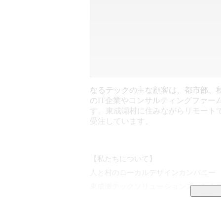
なるテックの主な顧客は、都市部、
のIT企業やコンサルティングファー
す。東成瀬村に住みながらリモート
受注しています。
【私たちについて】

人と村のローカルデザインカンパニー

東成瀬テックソリューションズ（なる
つプロフェッショナルが集い、秋田県
する集団です。
