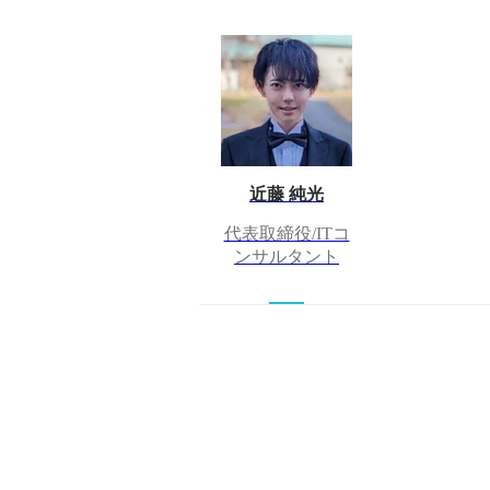
近藤 純光
代表取締役/ITコ
ンサルタント