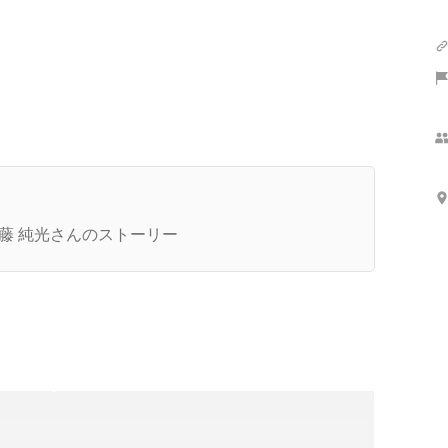
さらに表示
社長インタビュー】防衛大学からホストに
J！？怒涛の人生を歩んだ近藤社長が想い描く未
藤 純光さんのストーリー
とは。