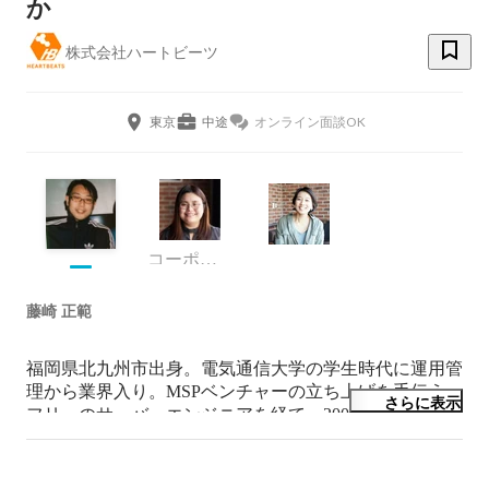
か
株式会社ハートビーツ
東京
中途
オンライン面談OK
コーポレート部 採用広報チーム
藤崎 正範
福岡県北九州市出身。電気通信大学の学生時代に運用管
理から業界入り。MSPベンチャーの立ち上げを手伝う。
さらに表示
フリーのサーバーエンジニアを経て、2005年に株式会社
ハートビーツ設立し、代表取締役に就任。現在に至る。
オープンソースをこよなく愛す。