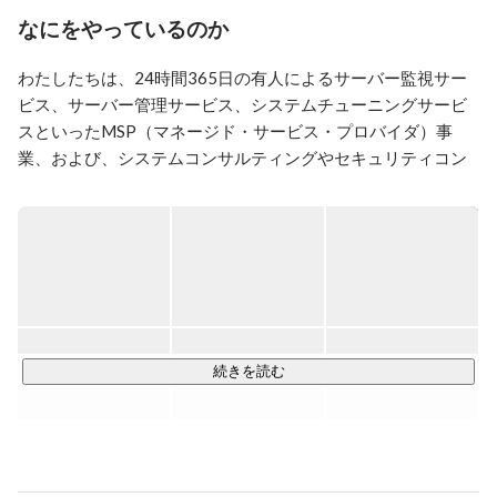
なにをやっているのか
わたしたちは、24時間365日の有人によるサーバー監視サー
ビス、サーバー管理サービス、システムチューニングサービ
スといったMSP（マネージド・サービス・プロバイダ）事
業、および、システムコンサルティングやセキュリティコン
サルティングなどのITコンサルティング事業を手掛け、お客
様の安全・快適で豊かなITインフラを支えています。

また、インフラ運用のMSP事業のみではなく、2018年には、
高い技術力をもってお客様の作りたいWebサービスを形にし
ていく「開発事業」も新たに開始しています。

■ 主要顧客

続きを読む
・Webメディア・ECサイト・ソーシャルゲーム　etc

■ お客様事例

　▼ サービスを止めない独自のシステム設計@マーベラス様
