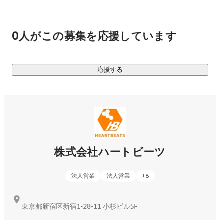
https://heartbeats.jp/casestudy/marvelous/
　▼ 技術に詳しいからこそできる適切なプランニング@メデ
ィアジーン様

0人がこの募集を応援しています
http://heartbeats.jp/casestudy/gizmodo.html
・・・その他多数
応援する
株式会社ハートビーツ
法人営業
法人営業
+
8
東京都新宿区新宿1-28-11 小杉ビル5F