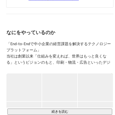
う思いから、開発部門へ。Mobageに限らず社内すべての
サービスで共通に利用されるBaaSを開発、展開。

2015年4月より、株式会社ペロリに出向し、MERYのアプ
リの立ち上げおよびメディアからサービスへ飛躍するた...
なにをやっているのか
「End-to-Endで中小企業の経営課題を解決するテクノロジー
プラットフォーム」

当社は創業以来「仕組みを変えれば、世界はもっと良くな
る」というビジョンのもと、印刷・物流・広告といったデジ
タル化が進んでいない伝統的な産業にインターネットを持ち
込み、産業構造の変革に取り組んできました。事業者の空き
時間などのリソースとユーザーを結び付けるシェアリングモ
デルを起点とした各サービスは、中小企業を中心としたお客
さまに支持され、成長を続けてきました。

培ってきた中小企業の顧客基盤を土台に、現在は内製での事
業立ち上げと連続的なM&Aを通じて事業領域を拡張していま
続きを読む