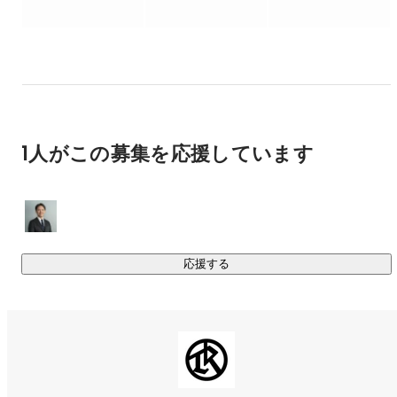
す。印刷・集客支援のプラットフォーム「ラクスル」、マー
ケティングのプラットフォーム「ノバセル」、法人向け金融
プラットフォーム「ラクスルバンク」をはじめとする各サー
ビスと顧客データを共通ID「RAKSUL ID」で連携させ、ヒ
ト・モノ・カネに関わる経営活動を一体で支える仕組みを構
築することで、日本企業の約99.7％を占める中小企業にとっ
て「End-to-Endで中小企業の経営課題を解決するテクノロジ
1人がこの募集を応援しています
ープラットフォーム」となることを目指しています。

詳細についてはこちら

https://speakerdeck.com/raksulrecruiting/raksul-introduction
応援する