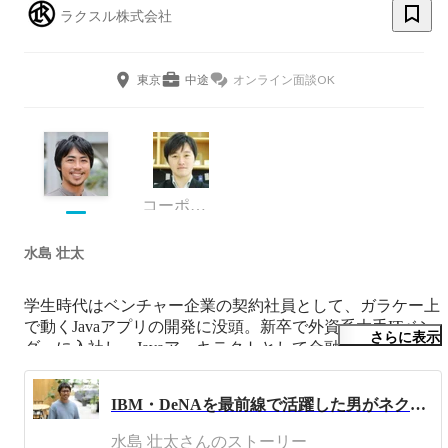
ラクスル株式会社
東京
中途
オンライン面談OK
コーポレート・スタッフ
水島 壮太
学生時代はベンチャー企業の契約社員として、ガラケー上
で動くJavaアプリの開発に没頭。新卒で外資系大手ITベン
さらに表示
ダーに入社し、Javaアーキテクトとして金融系システム開
発などでキャリアを積んだ後、DeNAに転職。DeNAで
は、Mobageオープンプラットフォームのサードパーティ
IBM・DeNAを最前線で活躍した男がネクストキャリアにラクスルを選んだ理由
向け技術コンサルティング部門の立ち上げを行い、サード
パーティらに必要なものを自らの意思決定で作りたいとい
水島 壮太さんのストーリー