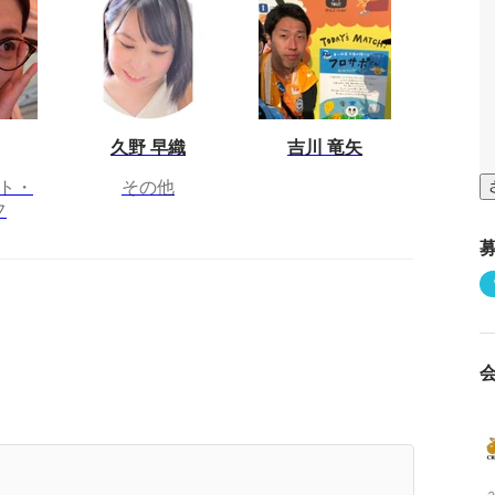
久野 早織
吉川 竜矢
ト・
その他
フ
ーム業界初！エフェクトスペシャリスト専門の転