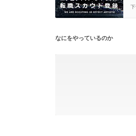
職
下
ト
なにをやっているのか