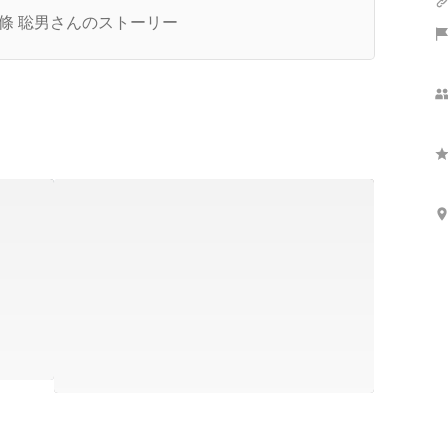
サービス 専用サイト「エフェクトスペシャリス
條 聡男さんのストーリー
 転職スカウト」オープン