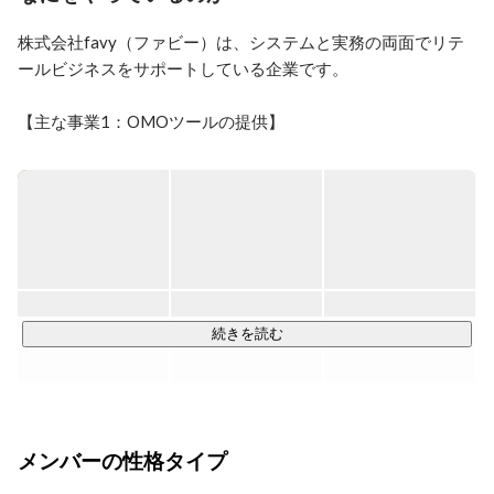
ポテンシャルはあると考えていますが、実現できている
のは一握り(スタバくらい？)それは、ロジカルとシステ
株式会社favy（ファビー）は、システムと実務の両面でリテ
ムが追い付いていないからだと感じます。会社の理念に
ールビジネスをサポートしている企業です。

共感してくれたら、一緒にハッピーに働きませんか？
【主な事業1：OMOツールの提供】

複数のツールを組み合わせることで、効率的にOMO（オンラ
インとオフラインの融合）マーケティング施策を実施するサ
ポートをしています。

具体的な提供ツール

・店舗向けサブスクプラットフォーム「favyサブスク」

・店舗向けのモバイルオーダーシステム「favyモバイルオー
ダー」

続きを読む
・無料でお店のWebサイトを作れるサービス「favyページ」

・PR記事を掲載・広告運用できるメディア「グルメメディア
favy」

など

メンバーの性格タイプ
【主な事業2：運用代行】
