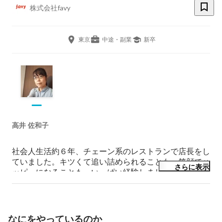
株式会社favy
東京
中途・副業
新卒
高井 佐和子
社会人生活約６年、チェーン系のレストランで店長をし
ていました。キツくて追い詰められることも、笑顔でハ
さらに表示
ッピーになることも、いっぱい経験しました。

飲食業は、未経験でも比較的門戸が広がっており、それ
が良い面でもそうでない面でも影響していると感じてい
ます。

私は飲食業を憧れの職業にしたいと思っています。その
なにをやっているのか