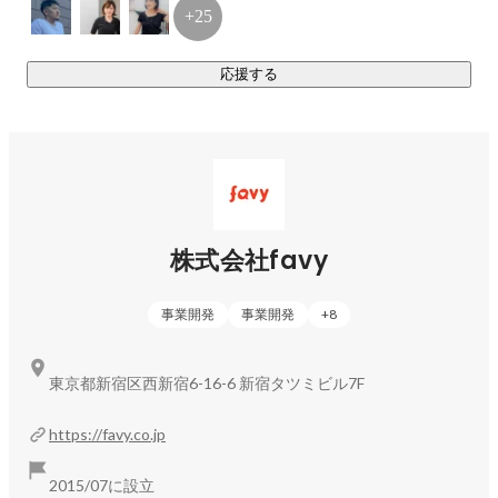
など

+25
【主な事業3：シェア型フードホールの運営】

応援する
店舗の運営支援、大型物件の課題解決に特化した企画/デザイ
ン/施工/システムをワンストップで提供しています。

現在は都内を中心に北海道〜鹿児島まで全国18ヶ所に展開。

オープン予定の物件も複数あり、年々物件数を増やしていま
す。

株式会社favy
最新情報はこちらをご覧ください：
https://blog.favy.co.jp/category/release/
事業開発
事業開発
+
8
東京都新宿区西新宿6-16-6 新宿タツミビル7F
https://favy.co.jp
2015/07に設立