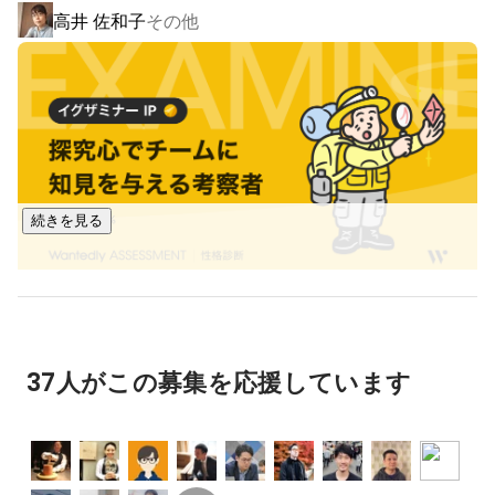
高井 佐和子
その他
Saasツールや、ツール群から生まれるユーザ行動データを活
用し、OMOマーケティング施策を企画・実行します。

具体的な提供サービス

・大型物件の店舗運営の課題解決に特化した「Raas」

・デジタル広告の企画から運営まで代行する「広告運用代
行」

など

続きを見る
【クライアント】

現在は、エンタープライズ企業を中心にサービスを提供して
います。

主なサービス提供業界

37人がこの募集を応援しています
・大手ディベロッパー

・鉄道会社

・小売

・飲食
