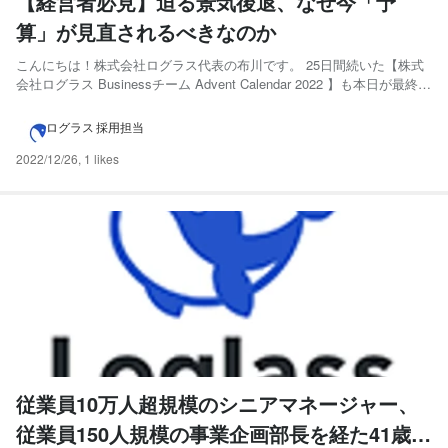
【経営者必見】迫る景気後退、なぜ今「予
算」が見直されるべきなのか
こんにちは！株式会社ログラス代表の布川です。 25日間続いた【株式
会社ログラス Businessチーム Advent Calendar 2022 】も本日が最終日
です！！ さて、ログラスは予算や計画を司るSaaSを展開している会社
ですが、そもそも「予算」って何のためにあるのでしょうか？ コスト
ログラス 採用担当
を使いすぎないた...
2022/12/26
,
1 likes
従業員10万人超規模のシニアマネージャー、
従業員150人規模の事業企画部長を経た41歳