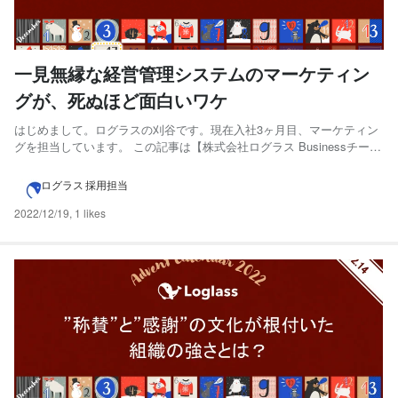
一見無縁な経営管理システムのマーケティン
グが、死ぬほど面白いワケ
はじめまして。ログラスの刈谷です。現在入社3ヶ月目、マーケティン
グを担当しています。 この記事は【株式会社ログラス Businessチーム
Advent Calendar 2022】 の17日目として、私が大好きなセールスの高
橋優斗 からバトンを受け取って執筆しています。 この記事はこんな人
ログラス 採用担当
におすすめです。 ・...
2022/12/19
,
1 likes