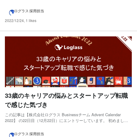
2022 】の23日目にエントリーしています！ 目次 簡単な自己紹介 内容
に入る前に！ はじめに 実践するべきシンプルな2つのこと 1, 迷わな
ログラス 採用担当
い！！！ ...
2022/12/24
,
1 likes
33歳のキャリアの悩みとスタートアップ転職
で感じた気づき
この記事は【株式会社ログラス Businessチーム Advent Calendar
2022】 の22日目（12月22日）にエントリーしています。 初めまし
て！株式会社ログラスでBizOpsを担当しているKBYS と申します。
2022年11月にログラスに入社してもうすぐ2ヶ月が経過しようとしてい
ログラス 採用担当