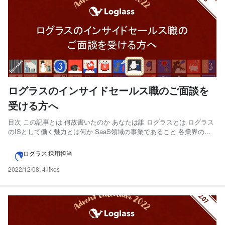
ログラスのインサイドセールス職のご面談を
受ける方へ
目次 この記事とは 何故書いたのか あなたは誰 ログラスとは ログラス
のISとして働く魅力とは何か SaaS領域の事業であること 各業界の市
場感を掴めること 事業が高い水準で急成長している どんな社風か バリ
ューを体現、日々の会話で必ず出てくるレベルに浸透 落ち着いた社風
ログラス 採用担当
ログラスのISは日々どんな業務...
2022/12/08
,
4 likes