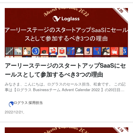
アーリーステージのスタートアップSaaSにセ
ールスとして参加するべき3つの理由
みなさま、こんにちは。ログラスのセールス担当、松倉です。 この記
事は【ログラス Businessチーム Advent Calendar 2022 】の20日目
（12月20日分）にエントリーしています！12月は、ログラス社員が毎
日noteを投稿してますので、是非ご覧ください。 もう2022年も残すと
ログラス 採用担当
ころあとわずか...
2022/12/21
,