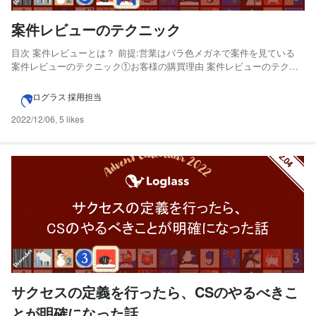
案件レビューのテクニック
目次 案件レビューとは？ 前提:営業はバラ色メガネで案件を見ている
案件レビューのテクニック①お客様の購買理由 案件レビューのテクニ
ック②お客様がおっしゃる言葉が本当なのかの見極め 案件レビューの
テクニック③購買までの“共同”タスクの作成 最後は宣伝です 案件レビ
ログラス 採用担当
ューとは？ 案件レビューとは、担当営業毎に保有す...
2022/12/06
,
5 likes
サクセスの定義を行ったら、CSのやるべきこ
とが明確になった話