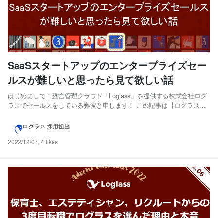
SaaSスタートアップのエンタープライズセー
ルスが難しいと思ったら見て欲しい話
はじめまして！経営管理クラウド「Loglass」を提供する株式会社ログ
ラスでセールスをしている難波と申します！ この記事は【ログラス
Businessチーム Advent Calendar 2022】の7日目（12月7日分）にエン
トリーしていて、私自身初noteを書かせていただきます！ この記事は
ログラス 採用担当
以下のような方向...
2022/12/07
,
4 likes