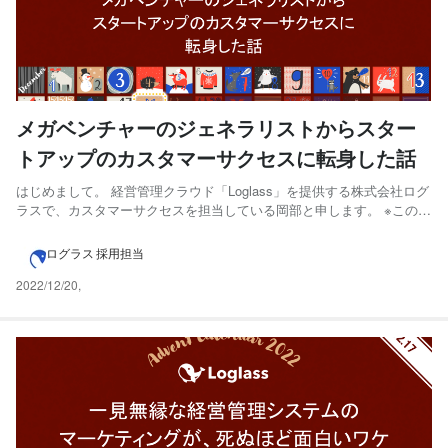
メガベンチャーのジェネラリストからスター
トアップのカスタマーサクセスに転身した話
はじめまして。 経営管理クラウド「Loglass」を提供する株式会社ログ
ラスで、カスタマーサクセスを担当している岡部と申します。 ※この記
事は【ログラス Businessチーム Advent Calendar 2022 】の第18日目
（12/18分）にエントリーしています 本記事は、メガベンチャーのジェ
ログラス 採用担当
ネラリスト...
2022/12/20
,