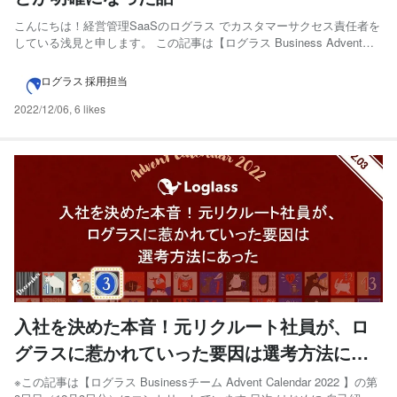
こんにちは！経営管理SaaSのログラス でカスタマーサクセス責任者を
している浅見と申します。 この記事は【ログラス Business Advent
Calendar 2022】 の第4日目（12月4日分）にエントリーしています！
年の瀬も近づいておりますので、CSチームとして2022年意識して取り
ログラス 採用担当
組んだことについ...
2022/12/06
,
6 likes
入社を決めた本音！元リクルート社員が、ロ
グラスに惹かれていった要因は選考方法にあ
った
※この記事は【ログラス Businessチーム Advent Calendar 2022 】の第