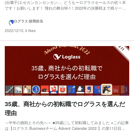
(出囃子)エセカンカンカンカン.... どうもーログラスセールスの佐々木
です！お願いします！ 憧れの舞台M-1！2022年の決勝戦まで残り一週
間ですね！ 今年M-1に出場した私の実体験を通じて､M-1決勝戦をより
楽しめる方が増えればと思いnoteを書くことにしました｡ ぜひ決勝戦の
ログラス 採用担当
前にご一読ください！！ この...
2022/12/15
,
4 likes
35歳、商社からの初転職でログラスを選んだ
理由
～中年の挑戦とその先へ～ ■35歳にして初転職してみました ※この記事
は【ログラス Businessチーム Advent Calendar 2022 】の第11日目
（12月11日分）にエントリーしています。 株式会社ログラス Business