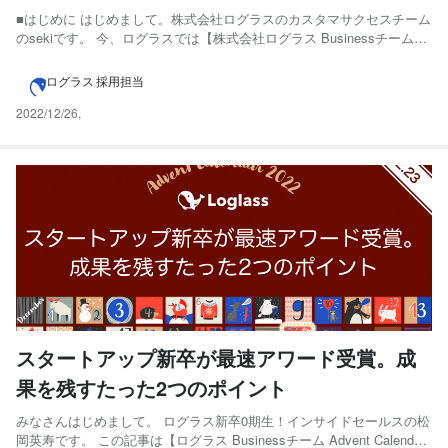
が、世界観に共感しシリーズAスタートアップ
■はじめに はじめまして。株式会社ログラスのカスタマサクセスチーム
のsekiです。 今、ログラスでは【株式会社ログラス Businessチーム
に飛び込んだ話
Advent Calendar 2022 】として、Bizサイドのメンバーが様々なテーマ
でnoteの襷をつなぐ取り組みを実施しており、この記事は24日目のエ
ログラス 採用担当
ントリーとなり...
2022/12/26
,
スタートアップ新卒が最速アワード受賞。成
果を残すたった2つのポイント
みなさんはじめまして。 ログラス新卒0期生！インサイドセールスの松
岡英寿です。 この記事は【ログラス Businessチーム Advent Calendar