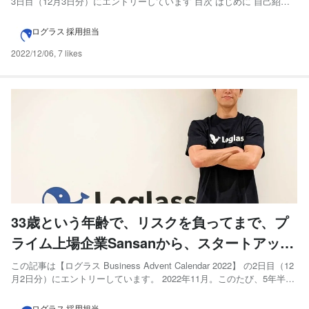
3日目（12月3日分）にエントリーしています 目次 はじめに 自己紹介
ログラスとの出会い 特徴的な選考と受ける立場でのメリット ◆ワーク
サンプルテスト ◆人生マップ 最後に はじめに みなさん、はじめまし
ログラス 採用担当
て！清水大...
2022/12/06
,
7 likes
33歳という年齢で、リスクを負ってまで、プ
ライム上場企業Sansanから、スタートアップ
企業に転職した理由とは
この記事は【ログラス Business Advent Calendar 2022】 の2日目（12
月2日分）にエントリーしています。 2022年11月。このたび、5年半勤
めたSansan株式会社を卒業し、スタートアップ企業である「株式会社
ログラス」に入社いたしました。 この記事は下記について言及いたし
ログラス 採用担当