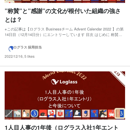
”称賛”と”感謝”の文化が根付いた組織の強さ
とは？
※この記事は【ログラス Businessチーム Advent Calendar 2022 】の第
14日目（12月14日分）にエントリーしています 目次 はじめに 称賛と
は？ 称賛と感謝がもたらす3つのメリット 自分の強みに気付くことが
できる 積極的に行動できるようになる 組織に対するエンゲージメント
ログラス 採用担当
が高まる ...
2022/12/16
,
5 likes
1人目人事の1年後（ログラス入社1年エント