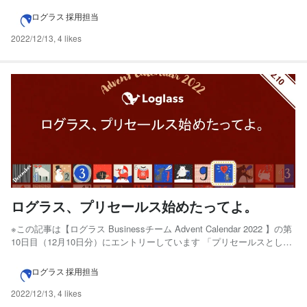
チーム Advent Calendar 2022 - Adventar ...
ログラス 採用担当
2022/12/13
,
4 likes
ログラス、プリセールス始めたってよ。
※この記事は【ログラス Businessチーム Advent Calendar 2022 】の第
10日目（12月10日分）にエントリーしています 「プリセールスとして
選考を進みませんか？」とログラスのカジュアル面談で言われたのが
初めての出会いでした。 みなさん、はじめまして！サザナミ
ログラス 採用担当
（@SAZANAMi_r...
2022/12/13
,
4 likes