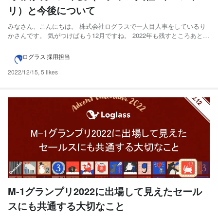
リ）と今後について
みなさん、こんにちは。 株式会社ログラスで一人目人事をしているり
かさんです。 気がつけばもう12月ですね。 2022年も残すところあとわ
ずか、、、 次回こそは3ヶ月後にリリースするぞ！と思いながら、段々
と感覚があいているnote、来年の目標は「もっと頻度高くnoteを書
ログラス 採用担当
く！」になりそうだなと思いながら書いています...
2022/12/15
,
5 likes
M-1グランプリ2022に出場して見えたセール
スにも共通する大切なこと