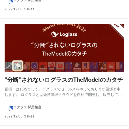
ます。 ・...
2022/12/06
,
5 likes
"分断"されないログラスのTheModelのカタチ
皆様 はじめまして、ログラスでセールスをやっております笹瀬と申
します。 ログラスとは経営管理クラウドを自社で開発し、販売してい
る会社でございます。 詳細は下記のリンク弊社HPを見ていただければ
と思います。 Loglass｜次世代の経営管理クラウドLoglass(ログラス)
ログラス 採用担当
は、社内に散らばる経営データを一元化する...
2022/12/05
,
3 likes