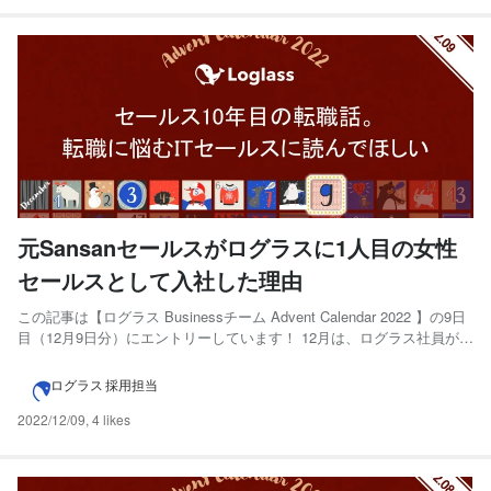
元Sansanセールスがログラスに1人目の女性
セールスとして入社した理由
この記事は【ログラス Businessチーム Advent Calendar 2022 】の9日
目（12月9日分）にエントリーしています！ 12月は、ログラス社員が毎
日noteを投稿してますので、是非ご覧ください！ 「その会社は、長く
働く覚悟を持てるだろうか？」 31歳の夏、そんな自問自答を経て、私
ログラス 採用担当
は2022...
2022/12/09
,
4 likes