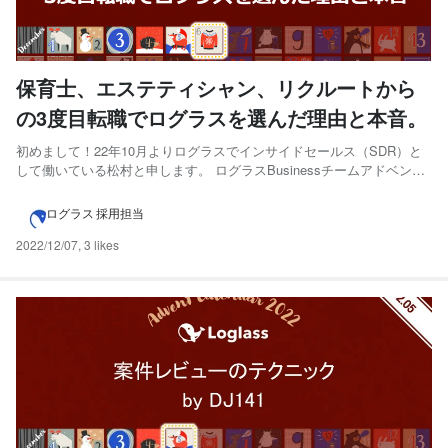
保育士、エステティシャン、リクルートから
の3度目転職でログラスを選んだ理由と本音。
初めまして！22年10月よりログラスでインサイドセールス（SDR）と
して働いている松村と申します。 ログラスBusinessチームアドベント
カレンダー6日目は恐縮ながら私の入社エントリ記事になります。 まず
ログラスについて知らないよ！という方は以下詳細を読んでみてくだ
ログラス 採用担当
さい。 🎅この記事は【ログラス Busine...
2022/12/07
,
3 likes