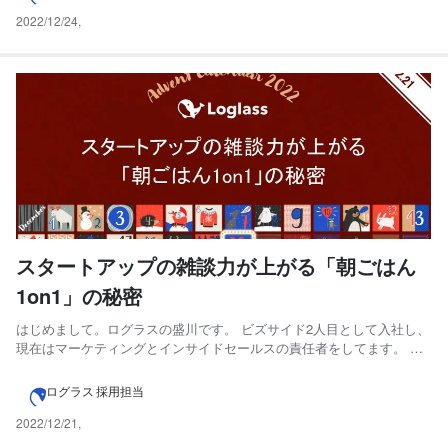
ます。 このno...
2022/12/24
,
スタートアップの雑談力が上がる「朝ごはん
1on1」の秘密
はじめまして。ログラスの盛川です。 ビズサイド2人目として入社し、
現在はマーケティングとインサイドセールスの責任者をしてます。 好
きなことは海外旅行です。感動をする自然・景色を見るのが好きで、
30カ国ぐらいを旅しました。一人旅ではなく、友人とワイワイ楽しむ
ログラス 採用担当
方が好きです。2023年こそはアイスランドに行く！ 卒業...
2022/12/21
,