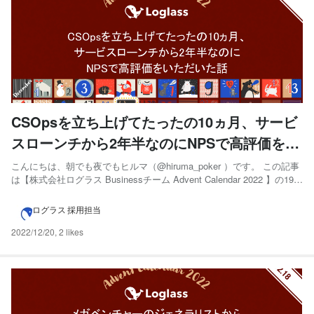
CSOpsを立ち上げてたったの10ヵ月、サービ
スローンチから2年半なのにNPSで高評価をい
ただいた話
こんにちは、朝でも夜でもヒルマ（@hiruma_poker ）です。 この記事
は【株式会社ログラス Businessチーム Advent Calendar 2022 】の19日
目の記事となります。本格的な冬の寒さが訪れ、年の瀬を感じる季節に
なりました。 この記事で、ログラスのCSOpsの立ち上げ、お客様から
ログラス 採用担当
のプロ...
2022/12/20
,
2 likes