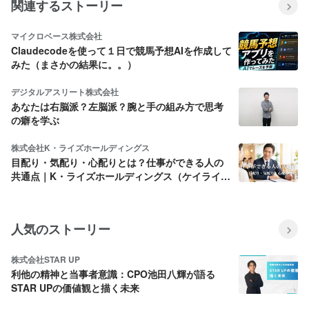
関連するストーリー
マイクロベース株式会社
Claudecodeを使って１日で競馬予想AIを作成して
みた（まさかの結果に。。）
デジタルアスリート株式会社
あなたは右脳派？左脳派？腕と手の組み方で思考
の癖を学ぶ
株式会社K・ライズホールディングス
目配り・気配り・心配りとは？仕事ができる人の
共通点｜K・ライズホールディングス（ケイライ
ズ)
人気のストーリー
株式会社STAR UP
利他の精神と当事者意識：CPO池田八輝が語る
STAR UPの価値観と描く未来