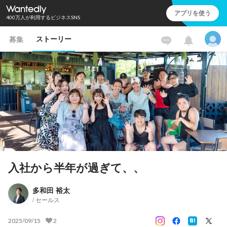
アプリを使う
400万人が利用するビジネスSNS
ストーリー
募集
入社から半年が過ぎて、、
多和田 裕太
/ セールス
2025/09/15
2