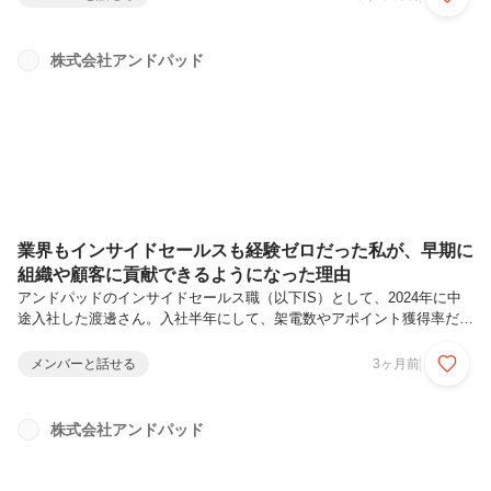
社での営業経験を皮切りに、企業情報プロバイダーでのSaaS・APIプ
ロダクトのプリセールス職を経てアンドパッドに入社。現在はシステム
連携コンサルタントとしてAPIプロダクト専門のプリセールスに従事。
株式会社アンドパッド
お客様の業務フロー全体の効率化を支援している。松田佳祐プロダクト
本部 プロダクトマーケティング部 部長ITコンサルティング企業にて、
大手企業...
業界もインサイドセールスも経験ゼロだった私が、早期に
組織や顧客に貢献できるようになった理由
アンドパッドのインサイドセールス職（以下IS）として、2024年に中
途入社した渡邊さん。入社半年にして、架電数やアポイント獲得率だけ
を追うのではなく、フィールドセールス職（以下FS）へバトンタッチ
した後の提案成功率や受注率まで見据えることの重要性に気づき、意識
メンバーと話せる
3ヶ月前
と行動を変えたと語ります。その結果、アポイント獲得に向けた新たな
手法を築くことに成功。彼女の意識の変化、そして行動のきっかけとは
何か？今回の記事では、その背景に迫りました。渡邊日向子 ビルディ
株式会社アンドパッド
ングカンパニー インサイドセールス部 リーダー新卒でインバウンド
ガイド会社に就職し、コロナ禍を機に生命保険営業へ転身。チームワー
クで大きなチ...