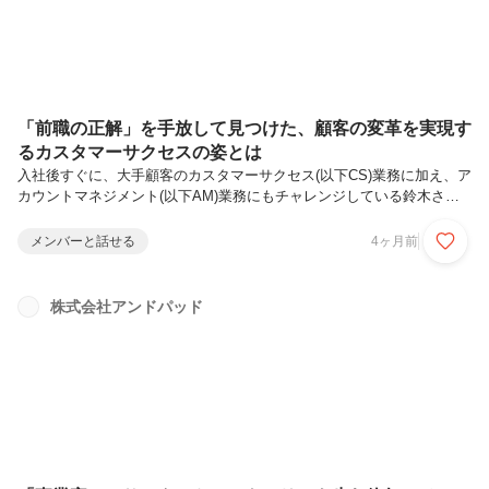
「前職の正解」を手放して見つけた、顧客の変革を実現す
るカスタマーサクセスの姿とは
入社後すぐに、大手顧客のカスタマーサクセス(以下CS)業務に加え、ア
カウントマネジメント(以下AM)業務にもチャレンジしている鈴木さ
ん。入社半年が経ち、本格的にAMチームへ異動した彼女は、これから
CS業務を超えアップセル・クロスセルに挑戦しています。今回の記事
メンバーと話せる
4ヶ月前
では、建築・建設業界、CS業務未経験から活躍する鈴木さんが、どの
ように仕事で信頼を勝ち取り、仕事の意義を見出していったのかに迫り
ました。鈴木 菜々子 ビルディングエンタープライズカンパニー ア
株式会社アンドパッド
カウントマネジメント部新卒で人材派遣会社へ入社。物流/製造業界の
企業へ営業・企画職として従事。その後 2025年6月にアンドパッドへカ
スタマー...