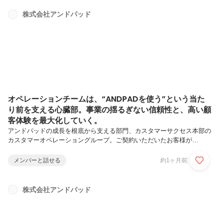
ループの主要なプロジェクトを担う田所を交え、彼らがどのようにして
ミッションを推進しているのかという業務のリアルと、アンドパッドと
株式会社アンドパッド
業界の結節点をつくり、未来をどう形作っていくのかという真髄を深く
掘り下げます。平賀 豊麻 社長室 ANDPAD ONE グループ コミュニ
ティ...
オペレーションチームは、“ANDPADを使う”という当た
り前を支える心臓部。事業の揺るぎない信頼性と、高い顧
客体験を最大化していく。
アンドパッドの成長を根底から支える部門、カスタマーサクセス本部の
カスタマーオペレーショングループ。ご契約いただいたお客様が
ANDPADを利用できる状態へと構築していくのがミッションです。ア
カウント登録や契約内容の変更といった業務は、事業の信頼性とスピー
メンバーと話せる
約1ヶ月前
ドを直接左右する生命線です。所属メンバーが正確に行う各種オペレー
ション業務は、顧客体験を担保し、ANDPADという巨大なシステムを
支える心臓部そのものと言えます。今回は、カスタマーオペレーション
株式会社アンドパッド
の最前線でリーダーを務める伊藤さんに、その業務の難易度やリアル、
プロとしての心構え、そしてこのポジションでしか味わえない真の面白
みについて語っていた...