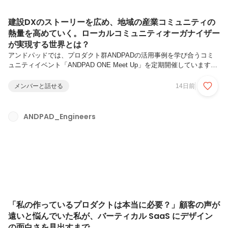
建設DXのストーリーを広め、地域の産業コミュニティの
熱量を高めていく。ローカルコミュニティオーガナイザー
が実現する世界とは？
アンドパッドでは、プロダクト群ANDPADの活用事例を学び合うコミ
ュニティイベント「ANDPAD ONE Meet Up」を定期開催しています。
今後は開催地域の範囲を全国に広げます。各地方でANDPADを活用
し、建築DXを実現している企業様にスポットライトを当てる予定で
メンバーと話せる
14日前
す。イベントの登壇者として成功体験を語っていただき、地域のDXを
実現する起点としてご活躍いただきたいと考えています。その仕掛人と
なるのが、ローカルコミュニティーオーガナイザーという新しい職種で
ANDPAD_Engineers
す。今回は部門を牽引する平賀、そして部門の中心として活躍している
河合に、社内からどのような期待が寄せられ、どのようなミッションを
担っ...
「私の作っているプロダクトは本当に必要？」顧客の声が
遠いと悩んでいた私が、バーティカル SaaS にデザイン
の面白さを見出すまで