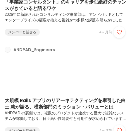
「事業家コンサルタント」のキャリアを歩む絶好のチャン
スがきていると語るワケ
2026年に新設されたコンサルティング事業部は、アンドパッドとして
エンタープライズの顧客が抱える複雑かつ多様な課題を明らかにした上
で、解決策の道筋を示し、変革実現が達成されるまで伴走する部署で
す。部長を務める松本は、「プラットフォームを築き上げる面白さ」と
メンバーと話せる
4ヶ月前
「プラットフォームを活用した更なる事業展開の可能性」を描けるチャ
ンスはまたとない、と語ります。個々の経営課題に踏み込み、現場の解
像度を上げ、実行から定着までを完遂することに加え、コンサルティン
ANDPAD_Engineers
グとしての事業モデルの確立から組織基盤の構築までを一気通貫で手掛
けています。支援で終わるコンサルタントから、事業運営の当事者へ。
一つひとつのプロジ...
大規模 Rails アプリのリアーキテクティングを牽引した白
土 慧が語る、横断部門のミッション・バリューとは
ANDPAD の裏側では、複数のプロダクトが連携する巨大で複雑なシス
テムが稼働しており、日々高い性能要件と可用性が求められています。
そんな「ANDPAD」の大規模 Rails アプリケーションのリアーキテクテ
ィングを中心となって牽引してきたのが、 kei-s こと 白土 慧 です。 白
メンバーと話せる
4ヶ月前