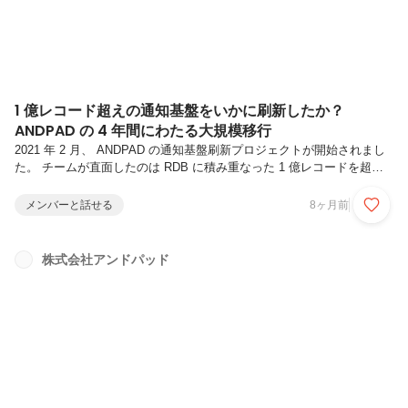
1 億レコード超えの通知基盤をいかに刷新したか？
ANDPAD の 4 年間にわたる大規模移行
2021 年 2 月、 ANDPAD の通知基盤刷新プロジェクトが開始されまし
た。 チームが直面したのは RDB に積み重なった 1 億レコードを超え
る notifications テーブル の存在でした。 このデータ量では RDS 以外
への移行が必要という明確な目的のもと、企画から完了まで、実に 4
メンバーと話せる
8ヶ月前
年もの歳月を要する大規模プロジェクトとなりました。この記事では、
この 4 年もの大規模プロジェクトをどのように進めたのか、チームへ
取材し、ドキュメンタリーとしてまとめています。プロジェクトの実質
株式会社アンドパッド
的な体制は、 PdM の 米山 諒 、エンジニアの 小島 夏海 、 榊原 徹哉
、そしてメインの...