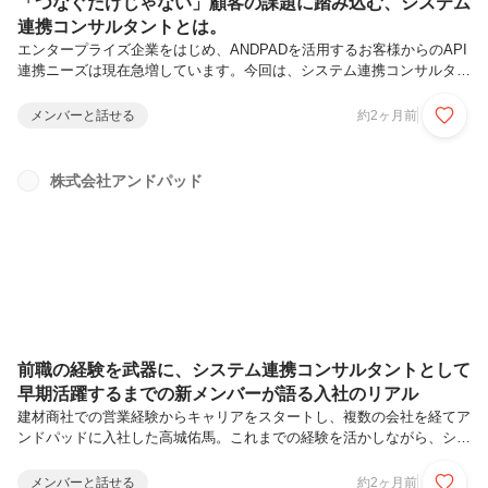
「つなぐだけじゃない」顧客の課題に踏み込む、システム
連携コンサルタントとは。
エンタープライズ企業をはじめ、ANDPADを活用するお客様からのAPI
連携ニーズは現在急増しています。今回は、システム連携コンサルタン
トの具体的な業務内容やその仕事の醍醐味について、プロダクト連携グ
ループのリーダーである坂下恭大が語ります。坂下恭大プロダクト本部
メンバーと話せる
約2ヶ月前
プロダクトマーケティング部 プロダクト連携グループ リーダー連携を
得意とするSIerにてシステム連携のソリューション営業に従事。「要件
通りに作って納品するだけでなく、お客様の抱える本質的な課題に直接
株式会社アンドパッド
向き合いたい」という思いからアンドパッドに入社。現在はシステム連
携コンサルタントとしてお客様へのシステム連携支援を行う傍ら、グル
ープ...
前職の経験を武器に、システム連携コンサルタントとして
早期活躍するまでの新メンバーが語る入社のリアル
建材商社での営業経験からキャリアをスタートし、複数の会社を経てア
ンドパッドに入社した高城佑馬。これまでの経験を活かしながら、シス
テム連携コンサルタントとして早期に活躍するまでのリアルを語っても
らいました。高城佑馬プロダクト本部 プロダクト連携グループ建材商
メンバーと話せる
約2ヶ月前