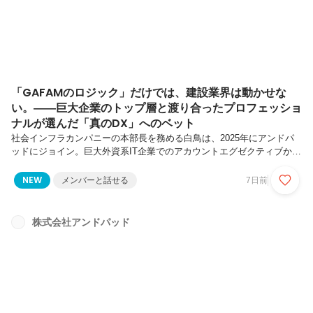
「GAFAMのロジック」だけでは、建設業界は動かせな
い。――巨大企業のトップ層と渡り合ったプロフェッショ
ナルが選んだ「真のDX」へのベット
社会インフラカンパニーの本部長を務める白鳥は、2025年にアンドパ
ッドにジョイン。巨大外資系IT企業でのアカウントエグゼクティブから
営業責任者を経験するなど、華々しいキャリアを歩み、これまでのエン
プラセールスの知見をフル活用し、「建設業界という日本屈指の難関市
NEW
メンバーと話せる
7日前
場の変革」に挑むことに確かな手応えを感じていると言います。彼がな
ぜ、次なる舞台としてアンドパッドを選んだのか。これまで売上数千億
円～数兆円規模の巨大企業と対峙してきた中で直面した「GAFAMのロ
株式会社アンドパッド
ジックの限界」と、それを打破するアンドパッドの絶対的な勝機とは。
白鳥が挑む真意に迫りました。社会インフラカンパニー 本部長 白鳥
達也ORAC...