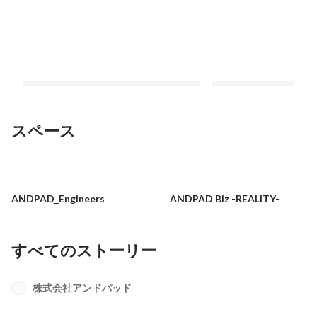
スペース
アンドパッド 移転パーティ ANDPAD
「GAFAMのロジック
meetup を開催しました !
業界は動かせない。―
ANDPAD_Engineers
ANDPAD Biz -REALITY-
ップ層と渡り合ったプ
固定された投稿
最新順で表示
ルが選んだ「真のDX」
すべてのストーリー
株式会社アンドパッド