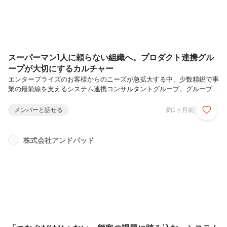
スーパーマン1人に頼らない組織へ。プロダクト連携グル
ープが大切にするカルチャー
エンタープライズのお客様からのニーズが急拡大する中、少数精鋭で事
業の最前線を支えるシステム連携コンサルタントグループ。グループリ
ーダーの坂下恭大と、入社3ヶ月の高城佑馬が、チームの現在と今後の
展望を語ります。坂下恭大プロダクト本部 プロダクト連携グループ リ
メンバーと話せる
約1ヶ月前
ーダー連携を得意とするSIerにてシステム連携に従事。お客様の本質的
な課題に直接向き合いたいという思いからアンドパッドに入社。現在は
システム連携コンサルタントとしてお客様へのシステム連携支援および
株式会社アンドパッド
グループのリーダーを務める。高城佑馬プロダクト本部 プロダクト連
携グループ建材商社での営業経験を皮切りに、企業情報プロバイダーで
のSaaS・...