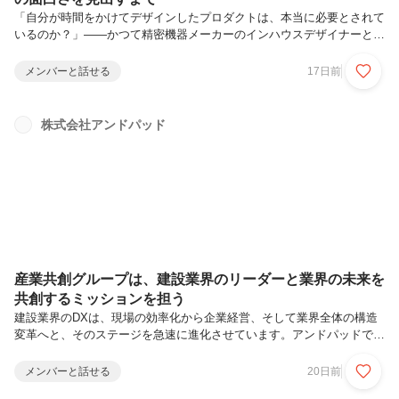
「自分が時間をかけてデザインしたプロダクトは、本当に必要とされて
いるのか？」——かつて精密機器メーカーのインハウスデザイナーとし
て、顧客の遠さにもどかしさを抱えていた 江本 美和子 さん。彼女がそ
の問いへの答えを見つけたのは、ユーザーストーリーが明確なバーティ
メンバーと話せる
17日前
カルSaaSの世界でした。現在はアンドパッドでAI関連プロダクトのデ
ザイン、およびデザインシステムの推進を担当する江本さんに、キャリ
アの転換点で掴んだデザインの面白さと成長実感について伺いました。
株式会社アンドパッド
同じ悩みを抱えるデザイナーの方にこそ届いてほしいインタビューで
す。江本 美和子（えもと みわこ）デザイン工学の大学院を卒業後、精
密機器メー...
産業共創グループは、建設業界のリーダーと業界の未来を
共創するミッションを担う
建設業界のDXは、現場の効率化から企業経営、そして業界全体の構造
変革へと、そのステージを急速に進化させています。アンドパッドで
は、2026年1月に新たに「産業共創グループ」を設置。この変革の最前
線に立ち、従来のSaaSベンダーの枠を超えたミッションを担っていま
メンバーと話せる
20日前
す。本インタビューでは、産業共創グループを牽引する平賀、そしてグ