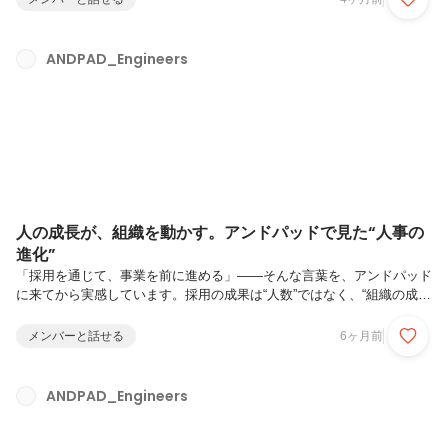
土は、バックエンドエンジニアとして入社後、リアーキテクティングチ
ームを立ち上げ、システムの根幹に関わる課題解決に取り組んできまし
た。 そして現在、開発現場をリードするポジションから組織全体を俯
ANDPAD_Engineers
瞰する立場へと軸足を移し、横断部門を管掌する『部長』として新たな
キャリアを歩み始めています。なぜ、エンジニアからマ...
人の成長が、組織を動かす。アンドパッドで見た“人事の
進化”
「採用を通じて、事業を前に進める」——そんな言葉を、アンドパッド
に来てから実感しています。採用の成果は“人数”ではなく、“組織の成
長”で測るもの。人の力を信じ、事業を支える“戦略人事”という仕事のリ
アルを、少しだけお届けします。中野 亜美 ＠nakano_1027開発本部 組
メンバーと話せる
6ヶ月前
織開発部 採用・育成チーム マネージャーゲーム会社に入社し、100名
から600名規模への急成長期を人事として支える。その後、デジタルマ
ーケティング企業を経て、2019年に株式会社アンドパッドへ入社。人
ANDPAD_Engineers
が成長する瞬間に、立ち会えるしごと―― まずは、中野さんがアンド
パッドに入社するまでのキャリアを教えてください。キャリ...