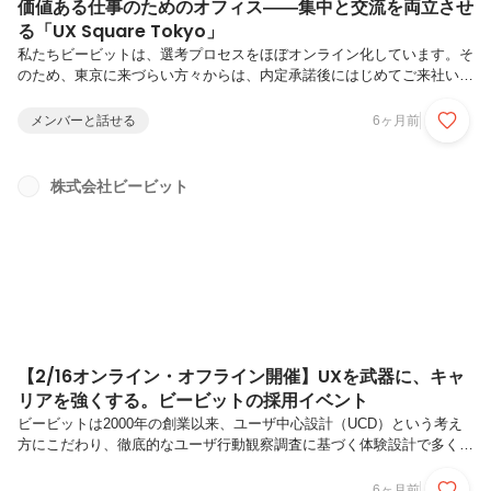
価値ある仕事のためのオフィス――集中と交流を両立させ
る「UX Square Tokyo」
私たちビービットは、選考プロセスをほぼオンライン化しています。そ
のため、東京に来づらい方々からは、内定承諾後にはじめてご来社いた
だいて「こんなオフィスだったんですね」というお声をいただくことも
あります。せっかくなら、もう少し早い段階で雰囲気を伝えられない
メンバーと話せる
6ヶ月前
か。そう考え、この記事では日々の働き方をイメージしていただけるよ
う、オフィスをご紹介していければと思います。◤オフィスに行くまで
◤執務エリア：それぞれのスタイルで集中して働ける環境▍集中ブース
株式会社ビービット
▍デスクスペース▍カフェスペース◤来客エリア：社内外との交流に適
した環境▍受付エリア、会議室▍インタビューエリア▍セミナールーム
◤おわりに◤オフィス...
【2/16オンライン・オフライン開催】UXを武器に、キャ
リアを強くする。ビービットの採用イベント
ビービットは2000年の創業以来、ユーザ中心設計（UCD）という考え
方にこだわり、徹底的なユーザ行動観察調査に基づく体験設計で多くの
価値を創出してきました。近年ではDXやAIという大きな潮流の中で
「人の体験を考える＝UX」の重要性が増していることから、さらに多
6ヶ月前