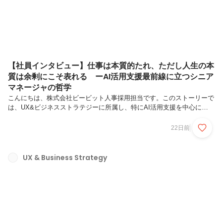
【社員インタビュー】仕事は本質的たれ、ただし人生の本
質は余剰にこそ表れる ーAI活用支援最前線に立つシニア
マネージャの哲学
こんにちは、株式会社ビービット人事採用担当です。このストーリーで
は、UX&ビジネスストラテジーに所属し、特にAI活用支援を中心に活
躍しているシニアマネージャ、淺野恵介さんへのインタビューをお届け
します。AIの華やかな最先端を走る仕事をしているように見える淺野さ
22日前
んですが、話が進むにつれ、実は一貫した静かで強い信念を持っている
ことが明らかになっていきます。キャリアを考えること以上に、ひとつ
の哲学として興味深い内容です。ぜひ、ご覧ください。淺野 恵介（あ
UX & Business Strategy
さの けいすけ） / UXインテリジェンス事業本部/コンサルティング営業
部/UX&ビジネスストラテジー / シニアマネージャ京都大学経済学部
を...