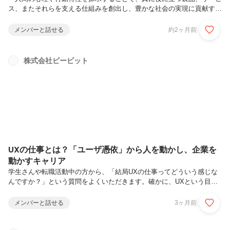
ス、またそれらを支える仕組みを創出し、豊かな社会の実現に貢献す
る」を理念に掲げるビービット。UXグロースコンサルタントは、デジ
タルを起点とした顧客接点の継続改善によるビジネス成長をサポートし
メンバーと話せる
約2ヶ月前
ます。一過性の改善提案にとどまらず、クライアント企業が自ら絶え間
なくUXを改善し、サービスを持続的に成長できるよう、業務プロセス
を整え、必要なスキルやマインドを定着させることがミッションです。
株式会社ビービット
今回は、UXグロース部にてシニアマネージャとして活躍する田中 伸雄
さんをご紹介します。実際の業務内容やそのやりがいについて聞きまし
た。田中 伸雄（た...
UXの仕事とは？「ユーザ憑依」から人を動かし、企業を
動かすキャリア
学生さんや転職活動中の方から、「結局UXの仕事ってどういう感じな
んですか？」という質問をよくいただきます。確かに、UXという目に
する機会の少ない言葉からは 、どういう業務やキャリアが待ち受けて
いるのかを想像するのは難しいかもしれません。こうした疑問にお答え
メンバーと話せる
3ヶ月前
するため、この記事ではビービットがUXの仕事において強みとしてい
る「ユーザ憑依」のスキルをまず説明し、そのスキルがビービットのメ