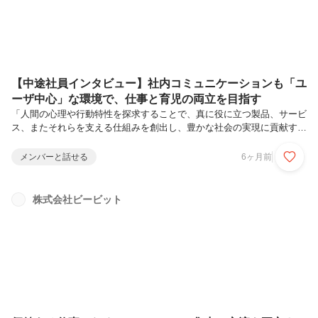
【中途社員インタビュー】社内コミュニケーションも「ユ
ーザ中心」な環境で、仕事と育児の両立を目指す
「人間の心理や行動特性を探求することで、真に役に立つ製品、サービ
ス、またそれらを支える仕組みを創出し、豊かな社会の実現に貢献す
る」を理念に掲げるビービット。UXグロースコンサルタントは、
WEB・アプリのユーザ体験の継続改善によるビジネス成長をサポート
メンバーと話せる
6ヶ月前
します。一過性の改善提案にとどまらず、クライアント企業が自ら絶え
間なくUXを改善し、サービスを持続的に成長できるよう、業務プロセ
スを整え、必要なスキルやマインドを定着させることがミッションで
株式会社ビービット
す。今回は、UXグロース部にてコンサルタントとして活躍する田中 楓
子さんをご紹介します。実際の業務内容やそのやりがいについて聞きま
した。田中 楓子（たなか...