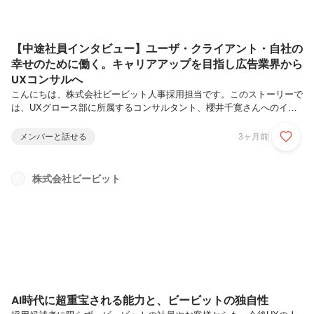
【中途社員インタビュー】ユーザ・クライアント・自社の
幸せのために働く。キャリアアップを目指し広告業界から
UXコンサルへ
こんにちは、株式会社ビービット人事採用担当です。このストーリーで
は、UXグロース部に所属するコンサルタント、櫻井千寛さんへのイン
タビューをお届けします。新卒で入社した広告代理店から、さらなるキ
ャリアアップを目指してビービットに転職したと語る櫻井さん。クライ
メンバーと話せる
3ヶ月前
アント組織をユーザ中心文化へ変革していく面白さや、成長を支えてく
れるマネージャの存在についても語ってもらいました。ぜひご覧くださ
い。櫻井 千寛 / UXグロース部 / リーダー島根大学大学院物理・マテリ
株式会社ビービット
アル工学専攻修了。広告代理店の営業としてキャリアをスタート。デー
タアナリスト・CRMコンサルタントを経てビービットへ転職。現在は
UX起点...
AI時代に超重宝される能力と、ビービットの独自性