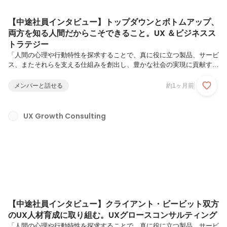
【中途社員インタビュー】トップダウンとボトムアップ、
両方を知る人間だからこそできること。UX ＆ビジネスス
トラテジー
「人間の心理や行動特性を探求することで、真に役に立つ製品、サービ
ス、またそれらを支える仕組みを創出し、豊かな社会の実現に貢献す
る」を理念に掲げるビービット。UX ＆ビジネスストラテジーに所属す
るコンサルタントは、ビービットが強みとするUXケイパビリティに基
メンバーと話せる
約1ヶ月前
づくソリューションとお客様の事業課題との橋渡しを行い、統合的な解
を提供する事で、UX起点でのビジネス変革を実現しています。今回
は、UX ＆ビジネスストラテジーにてコンサルタントとして活躍する木
UX Growth Consulting
倉 悠太朗さんをご紹介します。木倉 悠太朗（きくら ゆうたろう）/ UX
& ビジネスストラテジー/ コンサルタント大学卒業後、ITスタートアッ
プ...
【中途社員インタビュー】クライアント・ビービット双方
のUX人材育成に取り組む。UXグロースコンサルティング
「人間の心理や行動特性を探求することで、真に役に立つ製品、サービ