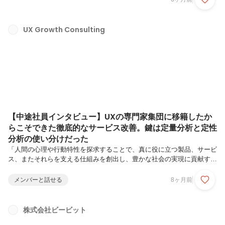
くのクライアントから幅広いご依頼をいただくようになっています。中
でも、クライアント企業が自ら絶え間なくUXを改善し、サービスを持
続的に成長できるよう、業務プロセスを整え、必要なスキルやマインド
UX Growth Consulting
を定着させるUXグロースコンサルティングの案件が特に増えており、
ユーザ観点を持って事業を推進させられる人材のニーズの高まりを感じ
ています。そこ...
【中途社員インタビュー】UXの専門家集団に移籍したか
らこそできた徹底的なサービス改善。鍵は定量分析と定性
分析の使い分けだった
「人間の心理や行動特性を探求することで、真に役に立つ製品、サービ
ス、またそれらを支える仕組みを創出し、豊かな社会の実現に貢献す
る」を理念に掲げるビービット。UXグロースコンサルタントは、UXチ
ームクラウド「USERGRAM」を活用しつつ、UXの改善・更新をサポ
メンバーと話せる
8ヶ月前
ートします。一過性の改善提案にとどまらず、クライアント企業が自ら
絶え間なくUXを改善し、サービスを持続的に成長できるよう、業務プ
ロセスを整え、必要なスキルやマインドを定着させることがミッション
株式会社ビービット
です。今回は、UXグロースコンサルティングにてマネージャとして活