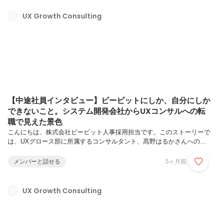
する事で、UX起点でのビジネス変革を実現しています。今回は、UX
＆ビジネスストラテジーにてマネージャとして活躍する小林 大輔さん
UX Growth Consulting
をご紹介します。実際の業務内容やそのやりがいについて聞きました。
小林 大輔（こばやし だいすけ）/ UX&ビジネスストラテジー / マネ
ー...
【中途社員インタビュー】ビービットにしか、自分にしか
できないこと。システム開発会社からUXコンサルへの転
職で見えた景色
こんにちは、株式会社ビービット人事採用担当です。このストーリーで
は、UXグロース部に所属するコンサルタント、髙野はるかさんへのイ
ンタビューをお届けします。ビービットへの転職後、クライアント企業
への中長期的な伴走支援を通じて、成果創出だけでなく「UX業務・UX
メンバーと話せる
5ヶ月前
カルチャーの浸透」にも貢献してきた髙野さん。働く中で感じたビービ
ットならではのやりがい、UXグロース支援が持つ意義、仕事への熱い
思いを語ってもらいました。ぜひご覧ください。髙野 はるか / UXグロ
UX Growth Consulting
ース部 / リーダー青山学院大学法学部卒。ウェブシステム・スマホアプ
リの開発企業で営業としてキャリアをスタート。制作ディレクター・
CRMデ...