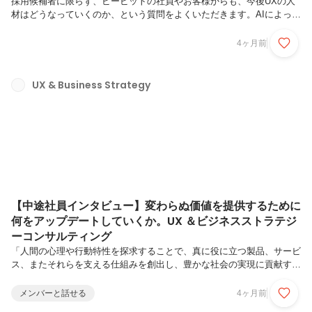
採用候補者に限らず、ビービットの社員やお客様からも、今後UXの人
材はどうなっていくのか、という質問をよくいただきます。AIによって
デザイン業務、アプリ・ウェブサイトなどのコーディングがかなり自動
化されていく流れもあり、加えてインタビューにおいてもAIでペルソナ
4ヶ月前
を生成して実施すれば、ある程度それで十分なのではないか、といった
声もあります。そうした状況の中で、顧客体験やサービスを生み出す仕
事、UXデザインの仕事やビービットの強みは今後どうなっていくの
UX & Business Strategy
か、なくなってしまうのではないか、という疑問や不安を持たれる方も
少なくありません。一方でAI専門家の中には、私の知人も含めて、「藤
井さんはUXを...
【中途社員インタビュー】変わらぬ価値を提供するために
何をアップデートしていくか。UX ＆ビジネスストラテジ
ーコンサルティング
「人間の心理や行動特性を探求することで、真に役に立つ製品、サービ
ス、またそれらを支える仕組みを創出し、豊かな社会の実現に貢献す
る」を理念に掲げるビービット。UX ＆ビジネスストラテジーに所属す
るコンサルタントは、beBitが強みとするUXケイパビリティに基づくソ
メンバーと話せる
4ヶ月前
リューションとお客様の事業課題との橋渡しを行い、統合的な解を提供