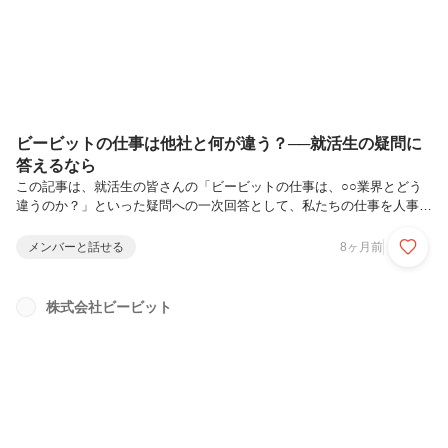
躍する村石 怜菜さんをご紹介します。実際の業務内容やそのやりがい
について聞きま...
ビービットの仕事は他社と何が違う？──就活生の疑問に
答えるなら
この記事は、就活生の皆さんの「ビービットの仕事は、○○業界とどう
違うのか？」といった疑問への一次回答として、私たちの仕事を人事目
線から端的にお伝えするものです。◤ビービットの仕事とは何かA. ユ
ーザが違和感を持っている状況を発見するB. 違和感が解決された「幸
メンバーと話せる
8ヶ月前
せな状況」を描くC. 幸せな状況を実現するための「鍵となる体験」を
設計するまとめ：ビービットの「UXコンサル」という仕事とは◤ビー
ビットの仕事は他社と何が違うか①「SIer」と対比したビービット
株式会社ビービット
②「広告」と対比したビービット③「エンタメにおけるUXデザイン」
と対比したビービット④「他のUXコンサル」と対比したビービット◤
結び：結局、...