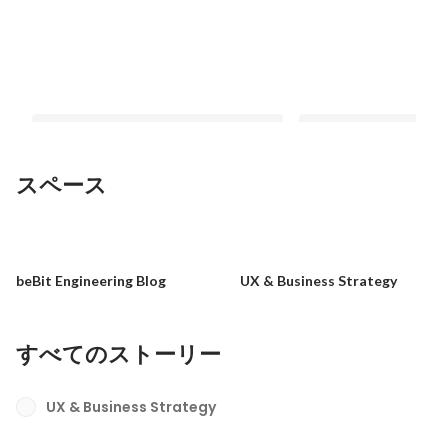
スペース
【中途社員インタビュー】ビービット
【中途社員インタビュ
にしか、自分にしかできないこと。シ
値を提供するために何
beBit Engineering Blog
UX & Business Strategy
ステム開発会社からUXコンサルへの転
していくか。UX ＆ビ
固定された投稿
固定された投稿
職で見えた景色
ーコンサルティング
すべてのストーリー
UX & Business Strategy