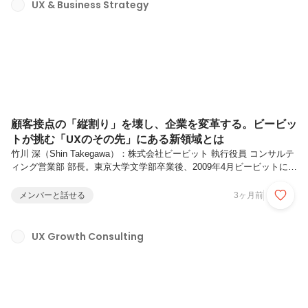
ンバーのキャリアでどう活かされているかをお伝えします。ビービット
UX & Business Strategy
におけるUXの仕事とは何か、その先に何があるのか、イメージの助け
になれば幸いです。ビービットの強み：ユーザ憑依のスキルユーザ憑依
でビジネスを動かす...
顧客接点の「縦割り」を壊し、企業を変革する。ビービッ
トが挑む「UXのその先」にある新領域とは
竹川 深（Shin Takegawa）：株式会社ビービット 執行役員 コンサルテ
ィング営業部 部長。東京大学文学部卒業後、2009年4月ビービットに新
卒入社。UXコンサルタント、マネージャ、営業/マーケ部門の責任者等
を経験。現在は営業部門をリードするとともに、多数の大手クライアン
メンバーと話せる
3ヶ月前
トのUX/CX/デジタル変革を支援。新たに立ち上がった「UBS（UX &
Business Strategy）」チームにおいて、市場の期待に応えるためのソ
リューション強化と組織づくりに奔走している。――今日は「最近のビ
UX Growth Consulting
ービットの仕事が、以前とは随分変わってきている」というお話を聞き
に来ました。竹川： はい。今日は...