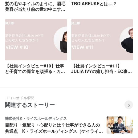
髪の毛やネイルのように、眉毛
TROIAREUKEとは…？
美容が当たり前の世の中にす
る。私たちは、新しい美容文化
をつくるメーカーです。
【社員インタビュー#10】仕事
【社員インタビュー#11】
と子育ての両立を頑張る - カス
JULIA IVYの癒し担当 - EC事業
タマーサポートS.Sさん
部 Z.Yさん
ココロオドル瞬間
関連するストーリー
株式会社K・ライズホールディングス
目配り・気配り・心配りとは？仕事ができる人の
共通点｜K・ライズホールディングス（ケイライ
ズ)