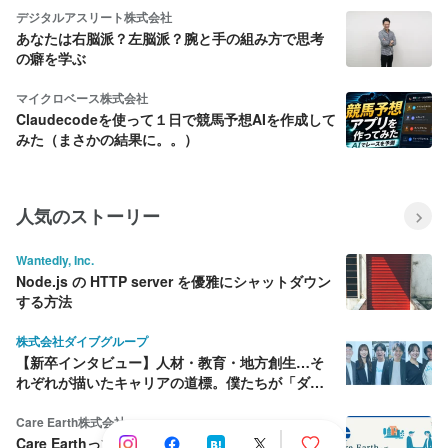
デジタルアスリート株式会社
あなたは右脳派？左脳派？腕と手の組み方で思考
の癖を学ぶ
マイクロベース株式会社
Claudecodeを使って１日で競馬予想AIを作成して
みた（まさかの結果に。。）
人気のストーリー
Wantedly, Inc.
Node.js の HTTP server を優雅にシャットダウン
する方法
株式会社ダイブグループ
【新卒インタビュー】人材・教育・地方創生…そ
れぞれが描いたキャリアの道標。僕たちが「ダイ
ブ」を選んだ理由
Care Earth株式会社
Care Earthって何をしている会社？