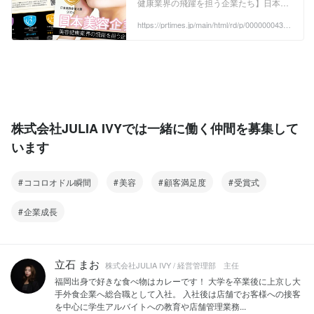
健康業界の飛躍を担う企業たち】日本美
容企業大賞2024 受賞企業発表
https://prtimes.jp/main/html/rd/p/000000043.0
00046762.html
株式会社JULIA IVYでは一緒に働く仲間を募集して
います
ココロオドル瞬間
美容
顧客満足度
受賞式
企業成長
立石 まお
株式会社JULIA IVY / 経営管理部 主任
福岡出身で好きな食べ物はカレーです！ 大学を卒業後に上京し大
手外食企業へ総合職として入社。 入社後は店舗でお客様への接客
を中心に学生アルバイトへの教育や店舗管理業務...