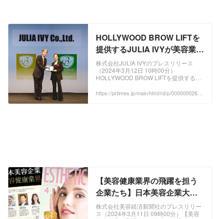
HOLLYWOOD BROW LIFTを
提供するJULIA IVYが美容業界
発展に尽力する企業を顕彰す
株式会社JULIA IVYのプレスリリース
（2024年3月12日 10時00分）
る「日本美容企業大賞2024」
HOLLYWOOD BROW LIFTを提供する
で「企業成長部門」「顧客満
JULIA IVYが美容業界発展に尽力する企
業を顕彰する「日本美容企業大賞2024」
https://prtimes.jp/main/html/rd/p/000000026.0
足度部門」2部門をアイブロウ
00084130.html
で「企業成長部門」「顧客満足度部門」
業界初同時受賞
2部門をアイブロウ業界初同時受賞
【美容健康業界の飛躍を担う
企業たち】日本美容企業大賞
2024 受賞企業発表
株式会社美容経済新聞社のプレスリリー
ス（2024年3月11日 09時00分）【美容