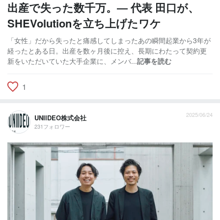
出産で失った数千万。― 代表 田口が、
SHEVolutionを立ち上げたワケ
「女性」だから失ったと痛感してしまったあの瞬間起業から3年が
経ったとある日。出産を数ヶ月後に控え、長期にわたって契約更
新をいただいていた大手企業に、メンバ...
記事を読む
1
2025/06/24
UNIIDEO株式会社
231フォロワー