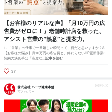
【お客様のリアルな声】「月10万円の広
告費がゼロに！」老舗時計店を救った、
アシスト営業の”熱意”と提案力。
1. 「営業」の仕事で一番嬉しい瞬間って、何だと思いますか？2.
【お客様の悩み】月10万円の広告費と、終わらないHP更新作業3.
契約の決め手は「高度な...
記事を読む
37
2025/04/30
株式会社 ハーブ健康本舗
77フォロワー