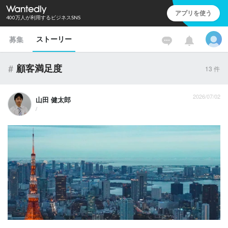
アプリを使う
400万人が利用するビジネスSNS
ストーリー
募集
#
顧客満足度
13
件
2026/07/02
山田 健太郎
/