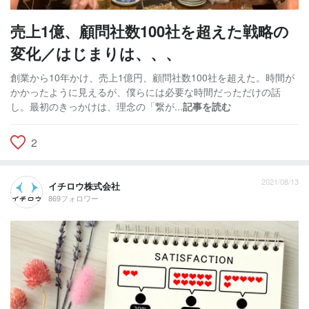
売上1億、顧問社数100社を超えた戦略の
変化／はじまりは、、、
創業から10年かけ、売上1億円、顧問社数100社を超えた。時間が
かかったように見えるが、僕らには必要な時間だっただけの話
し。最初のきっかけは、理念の「繋が...
記事を読む
2
2021/08/13
イチロウ株式会社
869フォロワー