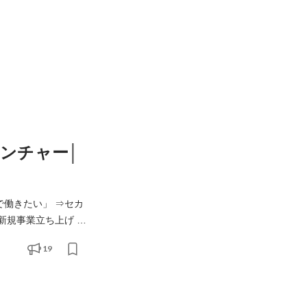
ンチャー│
たい」 ⇒セカ
19
すぐ横でサポートする