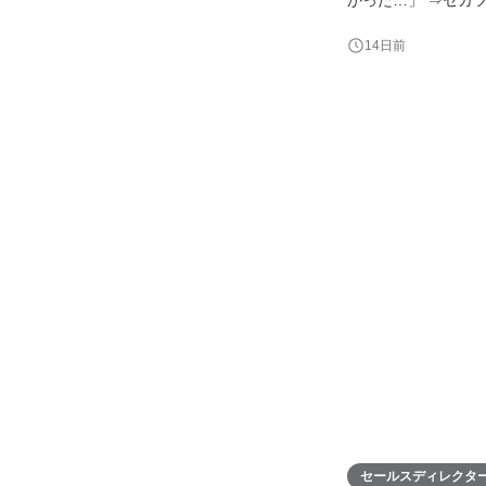
り、他の人にはない発想で会社
14日前
セールスディレクタ