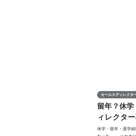
セールスディレクタ
留年？休学
ィレクター
休学・留年・退学経験者の方へ。就活
かった…」 ⇒セカツクはその経験こそが強みだと考え、積極採用！ あなたの葛藤や回り道が、未来の糧とな