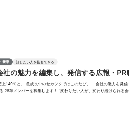
・新卒
話したい人を指名できる
│会社の魅力を編集し、発信する広報・PR
売上140％と、 急成長中のセカツクではこのたび、 「会社の魅力を発信
集します！ “変わりたい人が、変わり続けられる会社” という理念のも
企業の魅力を言語化・可視化し、 「ファン」や「仲間」を増やしていく仕事
大丈夫？」 ⇒まったく問題ありません◎ 新卒入社の先輩も、SNS運用