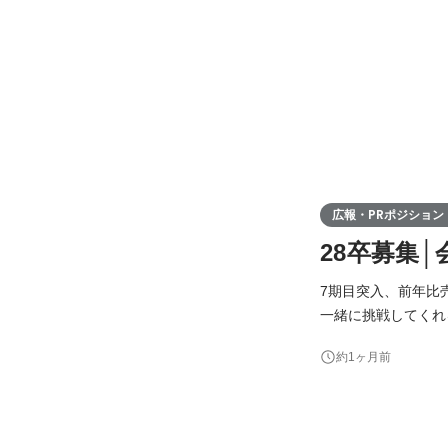
広報・PRポジション
28卒募集
7期目突入、前年比
一緒に挑戦してくれる 28卒メンバーを募
と、社内外に向けて 
約1ヶ月前
報の経験がなくても