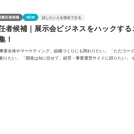
業責任者候補
NEW
話したい人を指名できる
任者候補｜展示会ビジネスをハックする
集！
事業全体やマーケティング、組織づくりにも関わりたい」 「ただコー
たい」 「開発はAIに任せて、経営・事業運営サイドに回りたい」 そんな想いを持つIT
ミギウデ』は、 展示会出展の
ら 当日の営業代行、事後アプローチまでを 丸ごと支援する展示会総合B