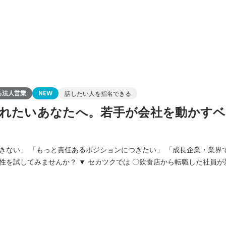
る法人営業
NEW
話したい人を指名できる
れたいあなたへ。若手が会社を動かすベ
ない」 「もっと責任あるポジションにつきたい」 「成長企業・業界で働き
セカツクでは 〇飲食店から転職した社員が新規事業立ち上げ 〇
に など、社歴や年齢に関係なく、早い段階から責任や実力の伴う
ポジションに就くことができます。 社長をはじめ、経験豊富な法人営業のプロ達が