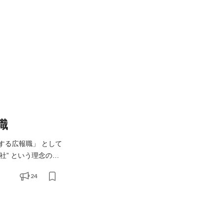
職
する広報職」 として
です☻ 〇「広
24
や記事制作にイチか