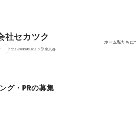
会社セカツク
ホーム
私たちに
ー
https://sekatsuku.jp
東京都
ング・PRの募集