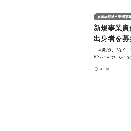
展示会領域の新規事
新規事業責
出身者を募
「開発だけでなく、
ビジネスそのものを創り
エンジニア経験者の方へ。 セカツクが展開する新規事業である 『展示会担当者の
14日前
企画・ブース施工か