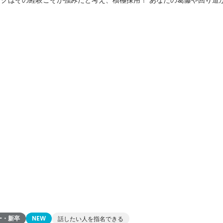
を改革する力になると信じています。 ≪三期連続、休学・留年・退学者採用実績
ー・新卒
NEW
話したい人を指名できる