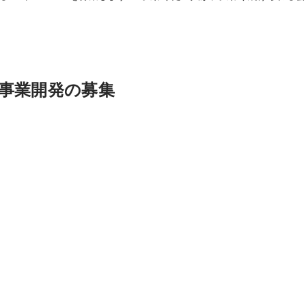
企業の魅力を言語化・可視化し、 「ファン」や「仲間」を増やしていく仕事
大丈夫？」 ⇒まったく問題ありません◎ 新卒入社の先輩も、SNS運用
事業開発の募集