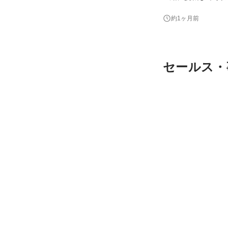
と、社内外に向けて 
約1ヶ月前
報の経験がなくても
セールス・