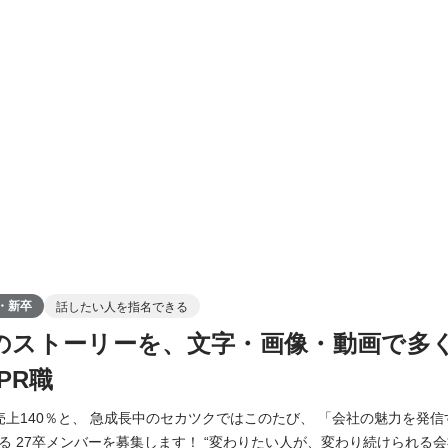
・新卒
話したい人を指名できる
社のストーリーを、文字・画像・動画で多
PR職
売上140％と、 急成長中のセカツクではこのたび、 「会社の魅力を発信
集します！ “変わりたい人が、変わり続けられる会社” という理念のも