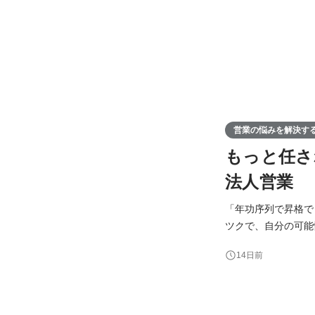
営業の悩みを解決す
もっと任さ
法人営業
「年功序列で昇格でき
ツクで、自分の可能性を試してみませんか？ ▼ 
新卒が1年目からチームリーダーや事業責任者
14日前