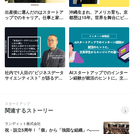
出産後に選んだのはスタートア
沖縄生まれ、アメリカ育ち。京
ップでのキャリア。仕事と家
都歴は15年。世界を舞台にビジ
庭、両方に奮闘するわたしの選
ネスを進めるわたしの仕事【社
択【社員インタビュー】
員インタビュー】
社内で1人目の“ビジネスデータ
AIスタートアップでのインター
サイエンティスト” が語るデー
ン経験が就活のヒントに。文系
タサイエンティストとしての新
学生からエンジニアの道へ！
しいキャリアの舞台裏【社員イ
【インターン体験記】
ンタビュー】
スタートアップ
関連するストーリー
ランディット株式会社
祝・設立5周年！「個」から「強固な組織」へ――