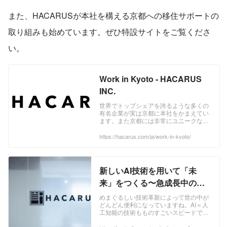
また、HACARUSが本社を構える京都への移住サポートの
取り組みも始めています。ぜひ特設サイトをご覧くださ
い。
Work in Kyoto - HACARUS
INC.
世界でトップシェアを誇るような多くの
有名企業が実は京都に本社をかまえてい
ます。また京都には非常にユニークな企
業が多く存在しています。 ...
https://hacarus.com/ja/work-in-kyoto/
新しいAI技術を用いて「未
来」をつくる〜急成長中の京
都発ベンチャー企業〜
めまぐるしい技術革新によって世の中が
どんどん便利になっていますね。AI＝人
工知能の技術もものすごいスピードで発
達し、世の中の多くの仕事や作業がAIに