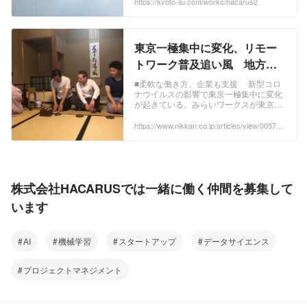
よって省人化・効率化される時代は、も
https://kyoto-iju.com/works/hacarus2
うすでに始まっています。 身近なところ
でいえば車の自動運転やお掃除ロボット
などは誰もが知るところでしょう。 ...
東京一極集中に変化、リモー
トワーク普及追い風 地方移
住、関心強まる
■柔軟な働き方、企業も支援 新型コロ
ナウイルスの影響で東京一極集中に変化
が起きている。みらいワークスが東京で
勤務する３５―６５歳の正社員管理職１
６００人に行った調査によると、地方企
https://www.nikkan.co.jp/articles/view/005765
44?isReadConfirmed=true
業への転職に興味...
株式会社HACARUSでは一緒に働く仲間を募集して
います
AI
機械学習
スタートアップ
データサイエンス
プロジェクトマネジメント