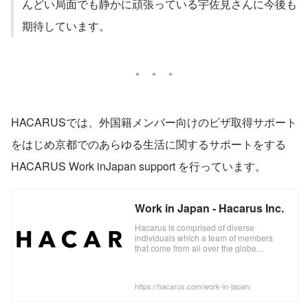
んどい局面でも静かに頑張っている宇佐見さんに今後も
期待しています。
HACARUSでは、外国籍メンバー向けのビザ取得サポート
をはじめ京都でのあらゆる生活に関するサポートをする 
HACARUS Work inJapan support を行っています。
Work in Japan - Hacarus Inc.
Hacarus is comprised of diverse
individuals which a team of members
that come from all over the globe
including from remote areas of Japan,
Germany, and from the Philippines. We
provide support for applicants who
https://hacarus.com/work-in-japan/
would like to become a part of Hacarus
and