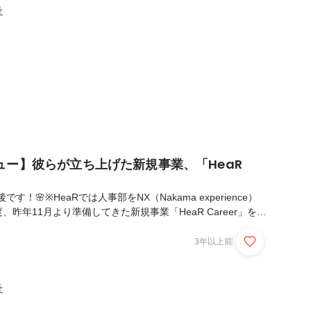
をし、大学卒業までの2ヶ月間、短期インターンとして活躍して
社
けれど）おめでたいことにこの4月から新社会人になる...
ュー】彼らが立ち上げた新規事業、「HeaR
す！🌸※HeaRでは人事部をNX（Nakama experience）
11月より準備してきた新規事業「HeaR Career」をリ
回は、立ち上げに尽力してくれた2人のメンバーにインタビュ
2人ともかなり正直に語ってくれていますので、ぜひ最後まで
3年以上前
メンバーの紹介石川 麻奈（通称：なっぺ）新卒にて株式会
新卒採用をしている企業様の採用支援に従事。その後1年間の
ヶ月のスタートアップに正社員1号として入社。新卒紹介事業部
社
アドバイザー、リクル...