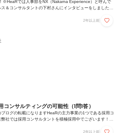
HeaRでは人事部をNX（Nakama Experience）と呼んで
ルス＆コンサルタントの下村さんにインタビューをしました。
らインターン生としてジョインし、新卒では別のHR企業へ就職
ぜ新卒でHeaRを選ばなかったのか、そしてなぜ戻ってきた
2年以上前
は誰もが知っている有名企業で働き、新卒では上場直後のHR
がベンチャー企業である"HeaR"で働く理由に迫ります。下
りゅうき） ※通称：だそんくん慶応義塾大学在学中に新入生
社
する事業を学内起業。個人...
用コンサルティングの可能性（1問1答）
ブログの転載になりますHeaRの主力事業の1つである採用コ
在弊社では採用コンサルタントを積極採用中でございます！そ
くいただく質問を代表大上が1問1答形式で紹介していきま
ンサルティング事業を始めたんですか？・コンサルティングっ
2年以上前