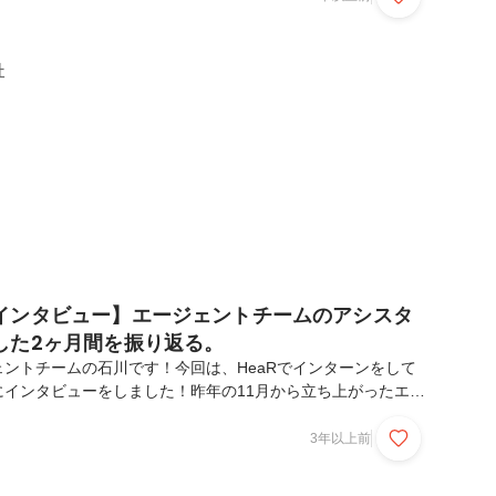
に何を提供しているんですか？・HeaRのコンサルタントと
きますか？・今後のHeaRの動きを教えてください・どんな
？・HeaRの競争優位性は何ですか？・採用コンサルティン
社
ですか？・HeaRの課題って何ですか？・お客さん...
インタビュー】エージェントチームのアシスタ
した2ヶ月間を振り返る。
ントチームの石川です！今回は、HeaRでインターンをして
にインタビューをしました！昨年の11月から立ち上がったエー
回はエージェント事業の立ち上げに関する記事を書きました
上げの裏側には、私たちを支えてくれるインターン生がいまし
3年以上前
バー（通称：しきちゃん）にフォーカスしたインタビューにな
はエージェントチームのメンバー（長谷川さん）のリファラル