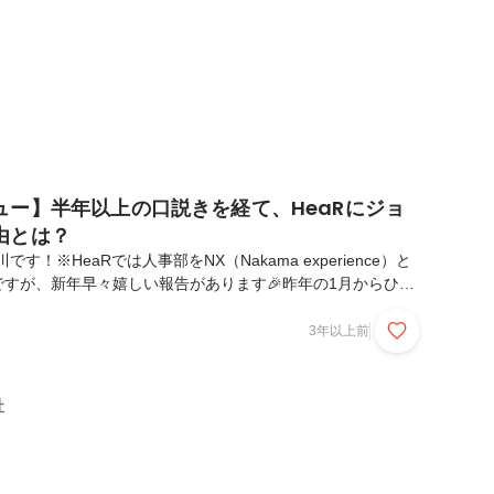
ュー】半年以上の口説きを経て、HeaRにジョ
由とは？
す！※HeaRでは人事部をNX（Nakama experience）と
すが、新年早々嬉しい報告があります🎉昨年の1月からひと
方々に支えられながら、仲間集めと組織づくりに取り組んでい
NXに仲間が増えました👏✨しかも、出会ったのは昨年の5
3年以上前
上口説き続け、業務委託として一緒に働く期間を経て、昨年末
インを決めてくれたんです！今回はそんなNX（兼 事業開
ご紹介したいと思います！新メンバーの紹介田後はるか（事業
社
 おはる青山学院大学法学部を卒業後...