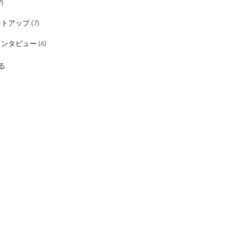
7
)
ートアップ
(
7
)
インタビュー
(
6
)
る