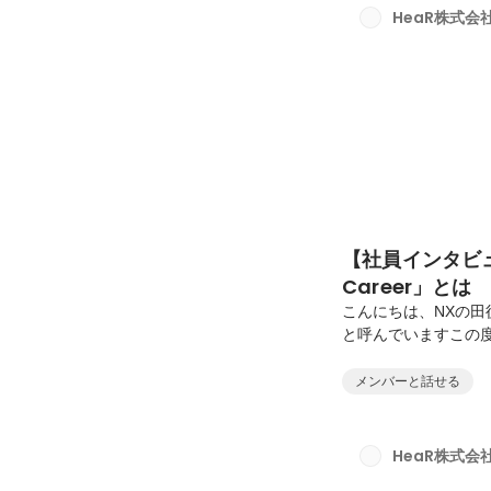
でHeaRにジョイン
HeaR株式会
くれました。（寂しい
【社員インタビ
Career」とは
こんにちは、NXの田後で
と呼んでいますこの度、昨年
リースしました！今
ーをしていきます。
メンバーと話せる
お読みくださいね！
社マイナビに入社。
主婦を経て、設立3
HeaR株式会
を立ち上げ、キャリア