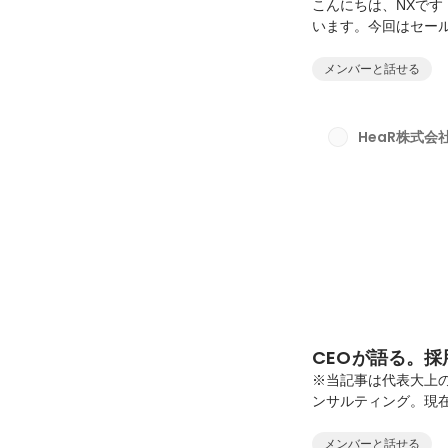
こんにちは、NXです！※
います。今回はセー
HeaRの創業当初か
した下村さん。彼はな
メンバーと話せる
のか。インターン時
企業へ入社。そんな彼
村 龍輝（しもむら 
HeaR株式会
の入学までをサポート
CEOが語る。採
※当記事は代表大上の
ンサルティング。現
こで、採用面接でよ
す。・なんで採用コ
メンバーと話せる