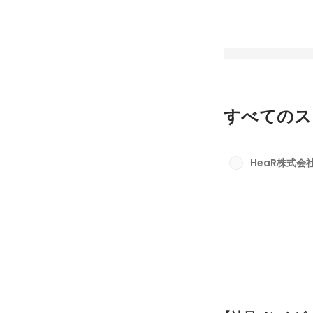
すべてのス
【社員インタビュー
が価値になる」営業
HeaR株式会
ントへの転身
最新順で表示