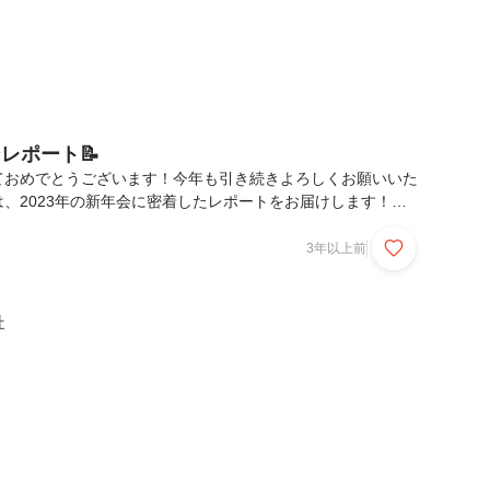
会レポート📝
ておめでとうございます！今年も引き続きよろしくお願いいた
回は、2023年の新年会に密着したレポートをお届けします！
！9:00〜 初詣へ⛩HeaRは毎年、新年営業開始日の朝に全員
今年は東京大神宮へ参拝に行きました！（写真は公式サイトよ
3年以上前
は「旧年の感謝を捧げるとともに、新年が良い年になるように
行うため」だそうですよ💡2022年の感謝を捧げながら、
にとって飛躍の年になるように祈ってきました👏▲代表の大上と新
社
しますように・・・🙏10:30〜 書き...