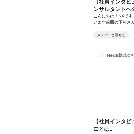
【社員インタビ
ンサルタントへ
こんにちは！NXです！※
います前回の下村さ
ーをしました。新卒
なぜコンサルタント
メンバーと話せる
について語ります。西
材営業を担当。その
ジメントも経験。現在
HeaR株式会
く人を増やしたい」そん
【社員インタビ
由とは。