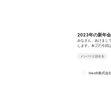
2023年の新年
みなさん、あけまし
します。🎍🇯🇵今
HeaRの新年会に密着
で初詣にいきます。
メンバーと話せる
り）初詣へ行く目的
願掛けを社寺の神様に
2023年がHeaR
HeaR株式会
卒のかいてぃ。商売繁盛