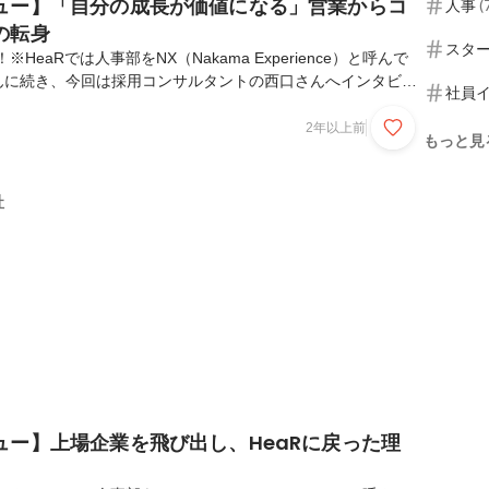
ュー】「自分の成長が価値になる」営業からコ
人事
(
の転身
スタ
HeaRでは人事部をNX（Nakama Experience）と呼んで
んに続き、今回は採用コンサルタントの西口さんへインタビュ
社員
から5年以上、営業一筋でキャリアを歩んできた西口さんが、
に転身したのか。コンサルタントを志した理由と、働くリアル
2年以上前
もっと見
口 幸太（にしぐち こうた）新卒でWEB制作会社にて無形商
後、人材サービス系企業へ転職し、営業課長としてチームマネ
はHeaRにて採用コンサルティング業務に従事。「楽しく働
社
な想いでHeaRへー なんだ...
ュー】上場企業を飛び出し、HeaRに戻った理