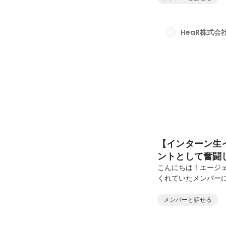
て何ですか？・具体的
して働くと何が身につ
方に来てほしいですか
HeaR株式会
グ業界のトレンドは何
【インターン生
ントとして奮闘
こんにちは！エージェ
くれていたメンバー
ジェント事業部。前
が、実は事業の立ち
メンバーと話せる
た。今回はそのメン
ります。しきちゃん