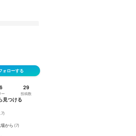
採用コンサルティン
問1答）
フォローする
6
29
ワー
投稿数
ら見つける
17
)
現場から
(
7
)