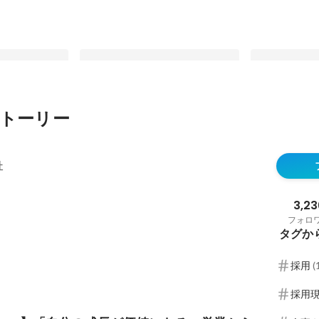
トーリー
】「自分の成長
【社員インタビュー】上場企業を飛
CEOが語る。
からコンサルタ
び出し、HeaRに戻った理由とは。
グの可能性（1
社
最新順で表示
最新順で表示
3,23
フォロ
タグか
採用
(
採用