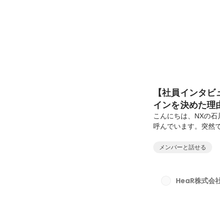
【社員インタビ
インを決めた理
こんにちは、NXの石川で
呼んでいます。突然で
り人事として周りの
ましたが……1月から
メンバーと話せる
月。そこから半年以
に正社員としてのジョ
発）の新メンバーを
HeaR株式会
開発 兼 NX）：通称