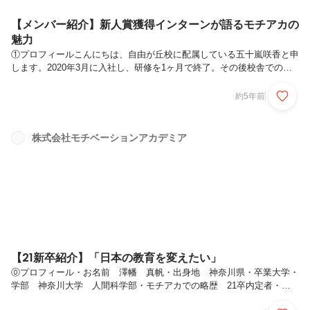
【メンバー紹介】新人賞獲得インターンが語るモチアカの
魅力
①プロフィールこんにちは、自由が丘校に配属している五十嵐咲香と申
します。2020年3月に入社し、研修を1ヶ月で終了。その後校舎でのコ
ミュニケーションスタッフとして生徒と関わりました。6月からは担当
生徒を持つようになりました。入社後の積極的な取り組みが評価され、
約5年前
入社5ヶ月で、入社１年目以内のインターンに与えられる新人賞を受賞
しました。受賞後も生徒指導やキャリアイベントの企画、イベントのマ
ネジメントを行ってきました。今年度は受験生4人含めた5人の担任・
株式会社モチベーションアカデミア
計9コマの個別授業・論述集団授業を担当させていただくことになって
おります。②現在モチアカで活躍されている五十嵐さんですが、どんな
思いでモチアカ...
【21新卒紹介】「日本の教育を変えたい」
⓪プロフィール・お名前 澤幡 真帆・出身地 神奈川県・卒業大学・
学部 神奈川大学 人間科学部・モチアカでの略歴 21卒内定者・趣
味 ストリートダンス、人と会うこと①モチアカとの出会いもともとコ