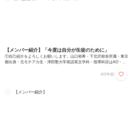
キャリアのトータルサポートを行うリンクアカデミーと学習塾事業を行
うモチベーションアカデミアの２つ。）そのため、ここでは個人の変革
に携わりたいと思っ...
【メンバー紹介】「今度は自分が生徒のために」
①自己紹介をよろしくお願いします。山口裕希・下北沢校舎所属・東京
都出身・元モチアカ生・津田塾大学英語英文学科・指導科目はAO・小
論文・英語②現在モチアカで活躍されている山口さんですが、どんな思
いでモチアカに入社しましたか？私は元々高校一年生の頃からモチアカ
約5年前
に通塾していました。非常に人見知りでネガティブな生徒だったと思い
ます。生徒時代に、モチアカの講師の方々は常に向き合ってくださっ
て、かつイキイキとされていて、「私もこんな風になれたら…いや、こ
【メンバー紹介】
んな風になって自分を変えたい！」「こんな環境で働けたら私の人生観
変わりそう」と憧れ、触発されたのが入社を決意したきっかけです。モ
チアカの、生徒を変革...