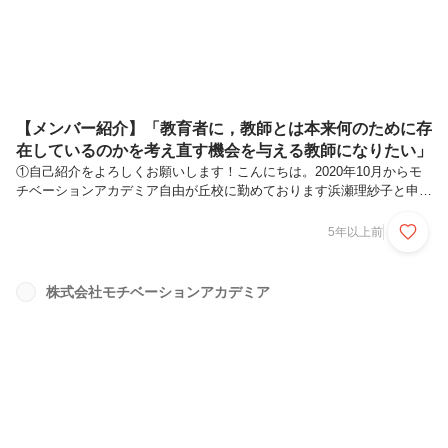
ベーションを引き出...
【メンバー紹介】「教育者に，教師とは本来何のために存
在しているのかを考え直す機会を与える教師になりたい」
①自己紹介をよろしくお願いします！こんにちは。2020年10月からモ
チベーションアカデミア自由が丘校に勤めております浜瀬理紗子と申し
ます。主に、数学の個別授業と生徒の学習習熟度の基準となる診断ツー
ルの作成などに携わっております。また、採用育成領域で、生徒と対峙
5年以上前
したり組織をつくるメンバーを迎え、育てる仕事にも関わり始めていま
す。②現在モチアカで活躍されている浜瀬さんですが、どんな思いでモ
チアカに入社しましたか？私にモチアカに入社するきっかけをくれたの
株式会社モチベーションアカデミア
は、大学のサークルの先輩でした。高校生のころから教員という仕事に
憧れ、大学でのバイトはもちろん塾講師を！と思っていました。そんな
とき、モチベー...