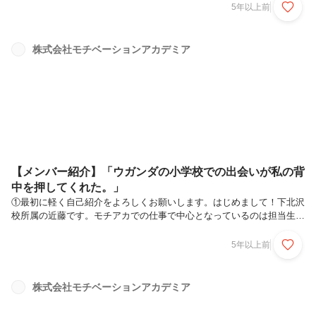
寺には、200人ほど住んでいて、自分の部屋に帰るまでに「ただいまで
5年以上前
す」と5回はいうような生活をしていました。大学は、早稲田大学教育
学部数学科です。お坊さんとは関係ないですね。大学は自分のやりたい
ことをしていいと両親に言ってもらっていましたので、高校時代から興
株式会社モチベーションアカデミア
味があった数学と教育が学べるところを選びました。もともとお坊さん
ではなく、教師になりたかったんです実は、、モチアカには、2018年
に入社しまし...
【メンバー紹介】「ウガンダの小学校での出会いが私の背
中を押してくれた。」
①最初に軽く自己紹介をよろしくお願いします。はじめまして！下北沢
校所属の近藤です。モチアカでの仕事で中心となっているのは担当生徒
の授業です。教科は英語を教えていて、生徒指導に関しては下北沢校に
限らず渋谷・自由が丘・成城学園前の生徒を持たせていただいていま
5年以上前
す。教えている生徒は中学1年生から高校3年生と幅広く、一人一人の
生徒にどのように伝えたら分かりやすいか日々試行錯誤しています。授
業以外に、生徒の学びに関する頑張りを毎週お知らせする記事を作成し
株式会社モチベーションアカデミア
て発信したり、下北沢校の全体会の企画に携わらせていただいたりと、
下北沢校舎全体に関わる仕事もしています。また、下北沢校の旅行計画