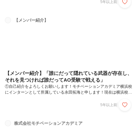
ンサルティング業界に興味があった私は、母からの紹介もあり、人材領
5年以上前
域コンサルであるリンクアンドモチベーションさんに興味を持っていま
した。そのことがきっかけで、リンク・アイという就活エージェントを
を利用するようになり、リンク・アイのキャリアアドバイザーの方とお
【メンバー紹介】
話しするようになりました。リンクアイ のキャリアコンサルタントさ
んと一緒に本気で自分に向き合う中で、「日本の教育を変えたい」とい
う志が見えてきまし...
【メンバー紹介】「誰にだって隠れている武器が存在し、
それを見つければ誰だってAO受験で戦える」
①自己紹介をよろしくお願いします！モチベーションアカデミア横浜校
にインターンとして所属している永田拓海と申します！現在は横浜校で
AO講師として生徒と接しながら、校舎運営やよいチームづくりのため
の組織活性施策などを担当しています。さらに、モチアカ全体のAO授
5年以上前
業の開発等にも関わっています。②現在モチアカで活躍されている永田
さんですが、どんな思いでモチアカに入社しましたか？もともと横浜校
で吉野さん（元横浜校校長/現西北校校長）の生徒として所属していま
株式会社モチベーションアカデミア
した。私が、AO受験をしたときには、部活もしてない、勉強もできな
い、将来やりたいこともありませんでした。しかし、モチアカの「モチ