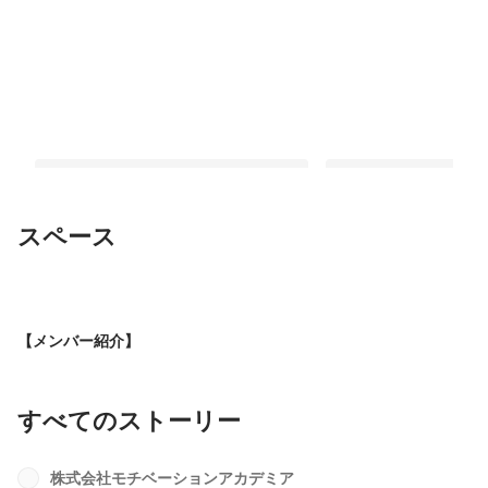
スペース
【22新卒紹介：後編】One for All,All
【22新卒紹介：前編】
for Oneを実現するチーム創り
い、最高のチームを創
【メンバー紹介】
最新順で表示
最新順で表示
すべてのストーリー
株式会社モチベーションアカデミア