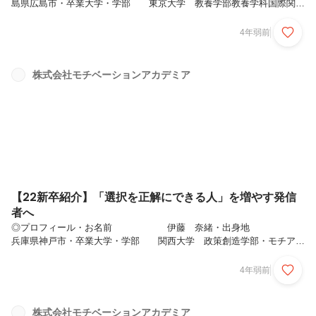
島県広島市・卒業大学・学部 東京大学 教養学部教養学科国際関係
論コース・モチアカでの略歴 渋谷校・趣味 映画鑑賞、
旅行、ダンス①モチアカに入社したきっかけ私はもともと、外交官を夢
4年弱前
見て、大学、そして大学での専攻を決めました。きっかけは高校2年生
の時、1年間デンマークへ留学したことです。ホストファミリー、学校
の友達、近所の人々に囲まれ、デンマークにどっぷりと浸かった生活を
株式会社モチベーションアカデミア
送る中で、私はデンマークという国が大好きになりました。 「こんな
国と日本を結ぶ架け橋になりたい」 これが外交官を目指したきっかけ
です。しかし、憧れ...
【22新卒紹介】「選択を正解にできる人」を増やす発信
者へ
◎プロフィール・お名前 伊藤 奈緒・出身地
兵庫県神戸市・卒業大学・学部 関西大学 政策創造学部・モチアカ
での略歴 リンクアカデミーからの出向・趣味 海を見に
行くこと、ドライブ、新しい街に行くこと！①モチアカに入社したきっ
4年弱前
かけリンクアンドモチベーショングループの個人開発事業を担うリンク
アカデミーから、モチベーションアカデミアへ、7月より出向をしまし
た。(※ 組織から選ばれる個人創りの支援を主とする。会社としては
株式会社モチベーションアカデミア