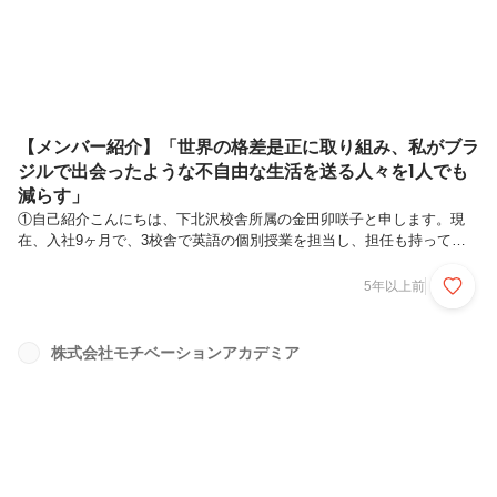
やインターン生卒業式...
【メンバー紹介】「世界の格差是正に取り組み、私がブラ
ジルで出会ったような不自由な生活を送る人々を1人でも
減らす」
①自己紹介こんにちは、下北沢校舎所属の金田卯咲子と申します。現
在、入社9ヶ月で、3校舎で英語の個別授業を担当し、担任も持ってい
ます。②現在モチアカで活躍されている金田さんですが、どんな思いで
モチアカに入社しましたか？私は両親が教育関係の仕事をしている影響
5年以上前
で、以前から勉強を教える仕事に興味を持っていました。そこで塾講師
の募集を探していたところ、モチアカの求人情報を見つけ、記載されて
いた「受験がゴールではない」「生徒それぞれに寄り添う対話型の授
株式会社モチベーションアカデミア
業」という文言に共感し応募を決意しました。③モチアカに入社される
前はどんな活動をされていましたか？私は大学1年の春に入社しました
が、中高6年間は国際色...