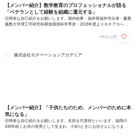
【メンバー紹介】数学教育のプロフェッショナルが語る
「ベテランとして経験を組織に還元する」
⓪簡単な自己紹介をお願いします。堀内祐希・福井県福井市出身・慶應
義塾大学理工学研究科開放環境科学専攻・2018年度よりモチアカへイ
ンターン生として入社。生徒担任や数学科,AOの個別・集団授業のみな
らず、新規サービス運営のチームリーダーや数学科の新人研修等幅広く
5年以上前
業務に携わる。・趣味は散歩，野球観戦，バドミントン，美術館巡りな
ど。①この1年、どのような思いでお仕事をこなしてこられたのです
か？この1年間での自身の目標は、「ベテランとして経験を組織に還元
株式会社モチベーションアカデミア
する」ことをメインの目標として考えてきました。還元できる経験の中
で、とりわけ私が重きを置いたのは「数学教育」という分野においてで
した。元々自分自...
【メンバー紹介】「子供たちのため、メンバーのために本
気になる」
⓪簡単な自己紹介をお願いします。名前を竹原仰といいます。福岡の
430年続くお寺の長男として生まれ、小4のときにお坊さんになりまし
た。見えないといわれますが、毎朝6時半から念佛となえてます(笑)お