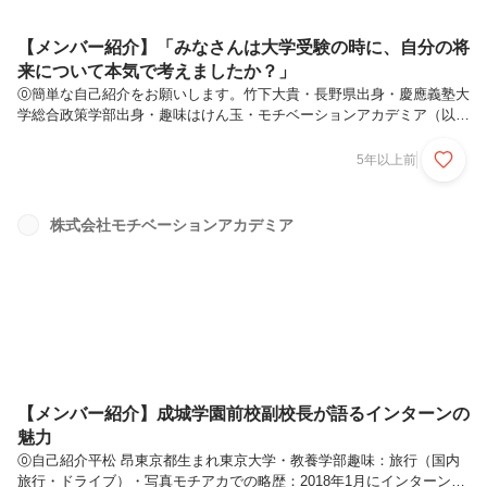
【メンバー紹介】「みなさんは大学受験の時に、自分の将
来について本気で考えましたか？」
⓪簡単な自己紹介をお願いします。竹下大貴・長野県出身・慶應義塾大
学総合政策学部出身・趣味はけん玉・モチベーションアカデミア（以下
モチアカ）での略歴：2019年よりモチアカにインターンとして入社、
AO科講師を務めながら、AO開発グループの主要メンバーとして、AO
5年以上前
指導マニュアルの作成とAO講師の育成に従事すると同時に、キャリア
教育グループにてキャリア教育イベントの運営をしながら新プロジェク
トである「自分言語化プロジェクト」の開発を行う。2020年よりキャ
株式会社モチベーションアカデミア
リア教育グループ責任者に就任し、新型コロナ禍でのオンラインを利用
した新たなイベント作りを行う。①現在はどんなことをされています
か？現在は「現...
【メンバー紹介】成城学園前校副校長が語るインターンの
魅力
⓪自己紹介平松 昂東京都生まれ東京大学・教養学部趣味：旅行（国内
旅行・ドライブ）・写真モチアカでの略歴：2018年1月にインターンと