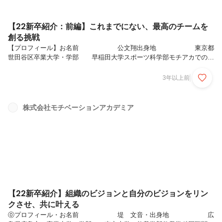
【22新卒紹介：前編】これまでにない、最高のチームを
創る挑戦
【プロフィール】お名前 公文翔出身地 東京都
世田谷区卒業大学・学部 早稲田大学スポーツ科学部モチアカでの略
歴 自由が丘校、組織開発部カルチャーデザイングループ趣
味 サッカー、ドラマ、バラエティ全般Q幼少期から大学
3年以上前
入学まで、サッカーに打ち込まれてきた公文さんはとてもチーム創りに
こだわりをもっていますが、その背景についてお聞かせください。「最
高のチームで、最高の瞬間を味わいたい。」この強い想いが叶えられる
株式会社モチベーションアカデミア
と思ったことが僕の入社理由に繋がっています。この「最高のチーム」
という定義や、どうやって成し遂げていきたいのか、これら全てをお話
しすると長くなってしまうため...
【22新卒紹介】組織のビジョンと自分のビジョンをリン
クさせ、共に叶える
⓪プロフィール・お名前 堤 文音・出身地 広