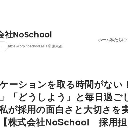
社NoSchool
ホーム
私たちに
ー
https://corp.noschool.asia
東京都
ケーションを取る時間がない
」「どうしよう」と毎日過ご
私が採用の面白さと大切さを実
【株式会社NoSchool 採用