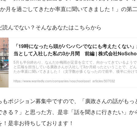
3か月を過ごしてきたか率直に聞いてきました！」の第
だ読んでない？そんなあなたはこちらから
「19時になったら頭がパンパンでなにも考えたくない
当として入社した私の3か月間 前編 | 株式会社NoSchoo
5月も半分終わり、なんだか梅雨が足音を立てて、向かってきているようで
と広報を担当している廣政さんが入社して3か月経ったということで、どん
たか率直に聞いてきました！（文字数が多くなったので前半、後半に分け
5/17公開! ...
https://www.wantedly.com/companies/noschool/post_articles/507032
らもポジション募集中ですので、「廣政さんの話がもっ
できる？」と思った方、是非「話を聞きに行きたい」か
を！是非お待ちしております！