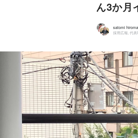
ん3か月
satomi hiro
採用広報, 代
satomi hiromasa
株式会社NoSchool / 採用広報