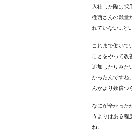
入社した際は採
徃西さんの裁量
れていない...
これまで働いて
ことをやって改
追加したりみた
かったんですね
んかより数倍つら
なにが辛かった
うよりはある程
ね。