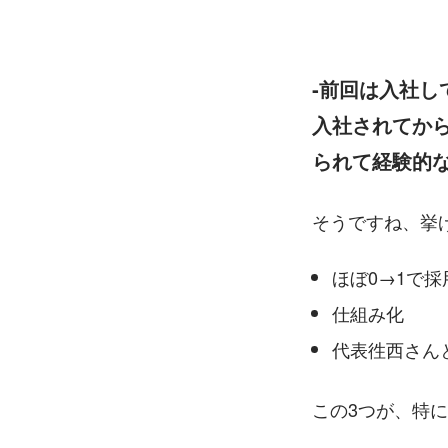
‐前回は入社
入社されてか
られて経験的な
そうですね、挙
ほぼ0→1で
仕組み化
代表徃西さん
この3つが、特