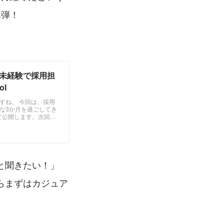
二弾！
」未経験で採用担
l
すね。 今回は、採用
な3か月を過ごしてき
て公開します。次回は
と聞きたい！」
らまずはカジュア