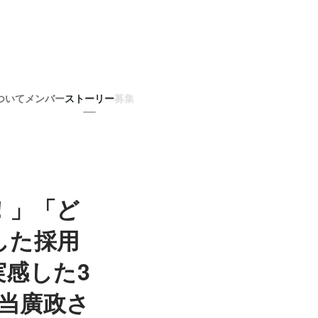
ついて
メンバー
ストーリー
募集
！」「ど
した採用
感した3
担当廣政さ