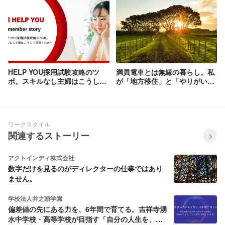
HELP YOU採用試験攻略のツ
満員電車とは無縁の暮らし。私
ボ。スキルなし主婦はこうして
が「地方移住」と「やりがいの
採用された
ある仕事」を両立できた理由
ワークスタイル
関連するストーリー
アクトインディ株式会社
数字だけを見るのがディレクターの仕事ではあり
ません。
学校法人井之頭学園
偏差値の先にある力を、6年間で育てる。吉祥寺湧
水中学校・高等学校が目指す「自分の人生を、自