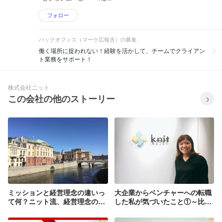
フォロー
バックオフィス（マーケ広報含）の募集
働く場所に捉われない！経験を活かして、チームでクライアン
ト業務をサポート！
株式会社ニット
この会社の他のストーリー
ミッションと経営理念の違いっ
大企業からベンチャーへの転職
て何？ニット流、経営理念の作
した私が気づいたこと①～比較
り方②
編～