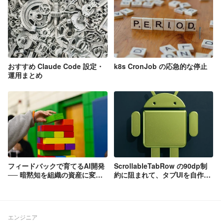
おすすめ Claude Code 設定・
k8s CronJob の応急的な停止
運用まとめ
フィードバックで育てるAI開発
ScrollableTabRow の90dp制
── 暗黙知を組織の資産に変え
約に阻まれて、タブUIを自作し
る仕組みづくり
た話
エンジニア