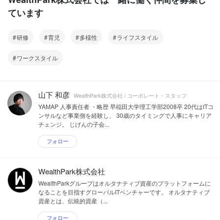
ています
研修
育児
多様性
ライフスタイル
ワークスタイル
山下 和彦
WealthPark株式会社 / コーポレート・スタッフ
YAMAP 人事責任者 ・略歴 早稲田大学理工学部2008卒 20代はITコ
ンサルなど事業側を経験し、 30歳のタイミングで人事にキャリア
チェンジ。 じげんの子会...
フォロー
WealthPark株式会社
WealthParkグループはオルタナティブ資産のプラットフォームに
なることを目指すグローバルITベンチャーです。 オルタナティブ
資産とは、伝統的資産（...
フォロー