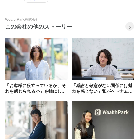
WealthPark株式会社
この会社の他のストーリー
「お客様に役立っているか、そ
「感謝と敬意がない関係には魅
れを感じられるか」を軸にして
力を感じない」私がベトナムで
辿り着いた場所。お客様の喜び
見つけた人生哲学
を見据えてチーム力の向上に邁
と”APPRECIATION AND
進する、カスタマーサクセスマ
RESPECT”
ネージャーの挑戦