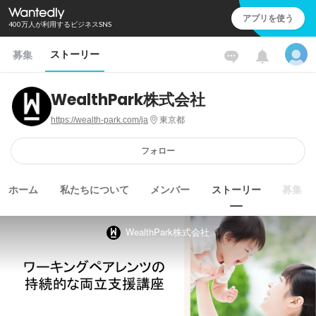
アプリを使う
400万人が利用するビジネスSNS
ストーリー
募集
WealthPark株式会社
https://wealth-park.com/ja
東京都
フォロー
ホーム
私たちについて
メンバー
ストーリー
募集
WealthPark株式会社