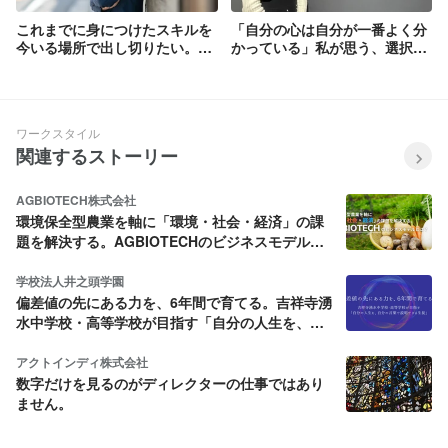
これまでに身につけたスキルを
「自分の心は自分が一番よく分
今いる場所で出し切りたい。プ
かっている」私が思う、選択を
ロダクトマネージャー兼コーポ
することの有難みとは
レートエンジニアリングチーム
マネージャーの組織に対する想
いとは
ワークスタイル
関連するストーリー
AGBIOTECH株式会社
環境保全型農業を軸に「環境・社会・経済」の課
題を解決する。AGBIOTECHのビジネスモデルと
は？
学校法人井之頭学園
偏差値の先にある力を、6年間で育てる。吉祥寺湧
水中学校・高等学校が目指す「自分の人生を、自
分の言葉で説明できる生徒」
アクトインディ株式会社
数字だけを見るのがディレクターの仕事ではあり
ません。