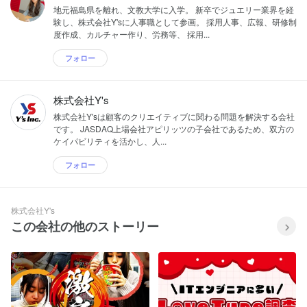
地元福島県を離れ、文教大学に入学。 新卒でジュエリー業界を経
験し、株式会社Y'sに人事職として参画。 採用人事、広報、研修制
度作成、カルチャー作り、労務等、 採用...
フォロー
株式会社Y's
株式会社Y'sは顧客のクリエイティブに関わる問題を解決する会社
です。 JASDAQ上場会社アピリッツの子会社であるため、双方の
ケイパビリティを活かし、人...
フォロー
株式会社Y's
この会社の他のストーリー