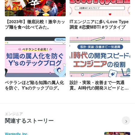
【2023年】徹底比較！激辛カッ
ITエンジニアに多いLove Type
プ麺を食べ比べてみた。
調査 #恋愛MBTI #ラブタイプ
ベテランほど陥る知識の属人化
設計・実装・改善まで一気通
を防ぐ、Y'sのテックブログ。
貫。AI時代の開発スピードとエ
ンジニアの役割
エンジニア
関連するストーリー
Wantedly, Inc.