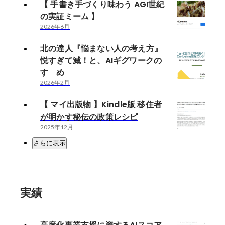
【 手書き手づくり味わう AGI世紀
の実証ミーム 】
2026年6月
北の達人『悩まない人の考え方』
悦すぎて滅！と、AIギグワークの
すゝめ
2026年2月
【 マイ出版物 】Kindle版 移住者
が明かす秘伝の政策レシピ
2025年12月
さらに表示
実績