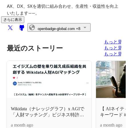
AX、DX、SXを適切に組み合わせ、生産性・収益性を向上
いたします——。
さらに表示
openbadge-global.com
+8
もっと見る
最近のストーリー
もっと見る
もっと見る
Wikidata（ナレッジグラフ）x AGIで
【 AIネイ
「人財マッチング」ビジネス特許を
キーワード 
目論むアプローチ
ンド化します
a month ago
a month ago