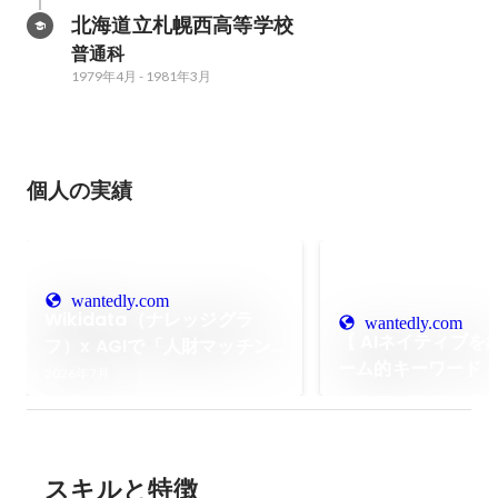
北海道立札幌西高等学校
普通科
1979年4月
-
1981年3月
個人の実績
wantedly.com
Wikidata（ナレッジグラ
wantedly.com
【 AIネイティブを
フ）x AGIで「人財マッチン
ーム的キーワード 
グ」ビジネス特許を目論むア
2026年7月
ふぃー はトレンド
プローチ
か？ 】
スキルと特徴