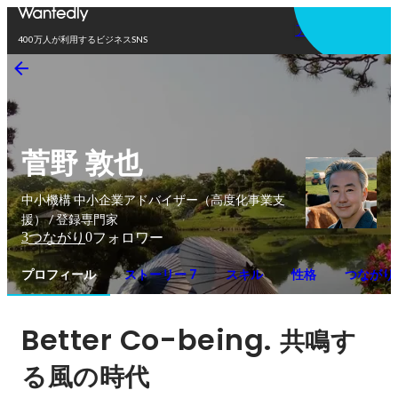
アプリを使う
400万人が利用するビジネスSNS
菅野 敦也
中小機構 中小企業アドバイザー（高度化事業支
援） / 登録専門家
3
0
つながり
フォロワー
プロフィール
ストーリー 7
スキル
性格
つながり
Better Co-being. 
共鳴す
る風の時代