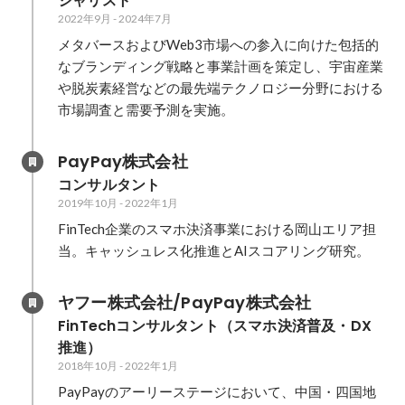
シャリスト
2022年9月
-
2024年7月
メタバースおよびWeb3市場への参入に向けた包括的
なブランディング戦略と事業計画を策定し、宇宙産業
や脱炭素経営などの最先端テクノロジー分野における
市場調査と需要予測を実施。
PayPay株式会社
コンサルタント
2019年10月
-
2022年1月
FinTech企業のスマホ決済事業における岡山エリア担
当。キャッシュレス化推進とAIスコアリング研究。
ヤフー株式会社/PayPay株式会社
FinTechコンサルタント（スマホ決済普及・DX
推進）
2018年10月
-
2022年1月
PayPayのアーリーステージにおいて、中国・四国地