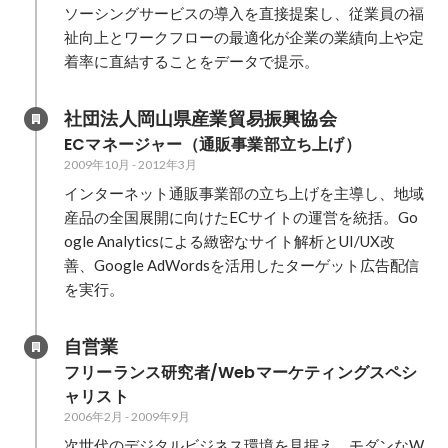
ソーシングサービスの導入を直接提案し、従業員の福
祉向上とワークフローの最適化が企業の業績向上や定
着率に直結することをデータで提示。
社団法人岡山県産業貿易振興協会
ECマネージャー（通販事業部立ち上げ）
2009年10月
-
2012年3月
インターネット通販事業部の立ち上げを主導し、地域
産品の全国展開に向けたECサイトの運営を統括。Go
ogle Analyticsによる緻密なサイト解析とUI/UX改
善、Google AdWordsを活用したターゲット広告配信
を実行。
自営業
フリーランス研究者/Webマーケティングスペシ
ャリスト
2006年2月
-
2009年9月
次世代のデジタルビジネス環境を見据え、モダンなW