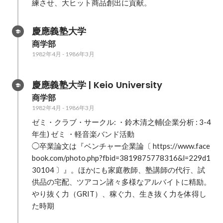
練させ、大ヒット商品創出に貢献。
慶應義塾大学
商学部
1982年4月
-
1986年3月
慶應義塾大学 | Keio University
商学部
1982年4月
-
1986年3月
ゼミ・クラブ・サークル: ・鈴木清之輔(企業分析 : 3-4
年生) ゼミ ・軽音楽バンド活動

◯卒業論文は『ベンチャー企業論〔 https://www.face
book.com/photo.php?fbid=3819875778316&l=229d1
30104 〕』。ほかにも家庭教師、塾講師の代行、試
供品の宅配、ツアコン諸々多様なアルバイトに精励。
やり抜く力（GRIT）、稼ぐ力、生き抜く力を体得し
た時期