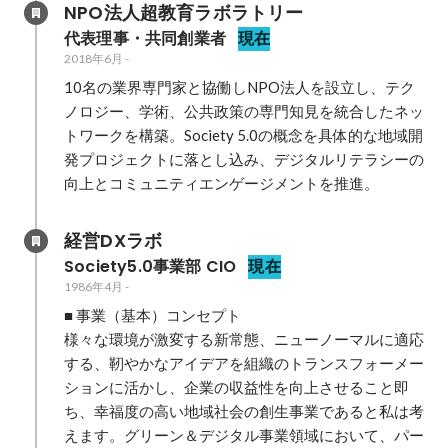
NPO法人超教育ラボラトリー
代表理事・共同創業者
現在
2018年6月
-
10名の業界専門家と協働しNPO法人を設立し、テク
ノロジー、学術、公共政策の専門知見を統合したネッ
トワークを構築。Society 5.0の概念を具体的な地域開
発プロジェクトに落とし込み、デジタルリテラシーの
向上とコミュニティエンゲージメントを推進。
経営DXラボ
Society5.0事業部 CIO
現在
1986年4月
-
■ 事業（基本）コンセプト

様々な環境が激変する新常態、ニューノーマルに適応
する、靭やかなアイデアを組織のトランスフォーメー
ションに活かし、企業の収益性を向上させること即
ち、幸福度の高い地域社会の創生事業であると私は考
えます。グリーン＆デジタル事業領域において、パー