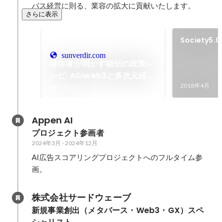
パス経営に則る、業容の拡大に貢献いたします。
さらに表示
Society5
の運営
sunverdir.com
移住者が明かす秘伝の政策レ
シピ: AGIweb3と多次元経営
が彩る心豊かなSociety5.0
2018年4月
2025年4月
地方創生2.0 (政策形成レー
ベル) Kindle版
Appen AI
プロジェクト参画者
2024年3月
-
2024年12月
AI広告スコアリングプロジェクトへのフルタイム参
画。
株式会社サードウェーブ
新規事業創出（メタバース・Web3・GX）スペ