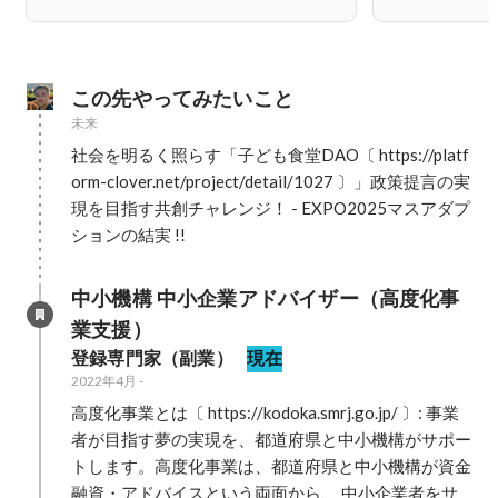
この先やってみたいこと
未来
社会を明るく照らす「子ども食堂DAO〔 https://platf
orm-clover.net/project/detail/1027 〕」政策提言の実
現を目指す共創チャレンジ！ - EXPO2025マスアダプ
ションの結実 !!
中小機構 中小企業アドバイザー（高度化事
業支援）
登録専門家（副業）
現在
2022年4月
-
高度化事業とは〔 https://kodoka.smrj.go.jp/ 〕: 事業
者が目指す夢の実現を、都道府県と中小機構がサポー
トします。高度化事業は、都道府県と中小機構が資金
融資・アドバイスという両面から、 中小企業者をサ