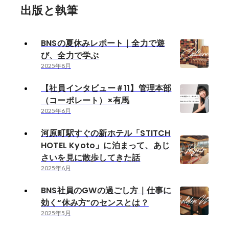
出版と執筆
BNSの夏休みレポート｜全力で遊
び、全力で学ぶ
2025年8月
【社員インタビュー＃11】管理本部
（コーポレート）×有馬
2025年6月
河原町駅すぐの新ホテル「STITCH
HOTEL Kyoto」に泊まって、あじ
さいを見に散歩してきた話
2025年6月
BNS社員のGWの過ごし方｜仕事に
効く“休み方”のセンスとは？
2025年5月