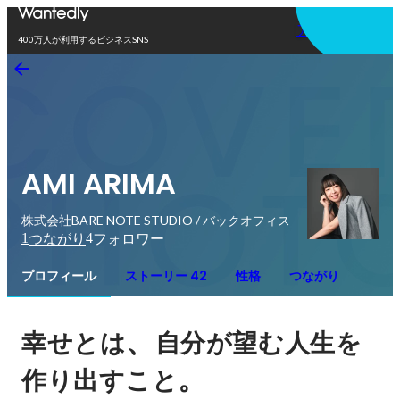
アプリを使う
400万人が利用するビジネスSNS
AMI ARIMA
株式会社BARE NOTE STUDIO / バックオフィス
1
4
つながり
フォロワー
プロフィール
ストーリー 42
性格
つながり
、
幸せとは
自分が望む人生を
。
作り出すこと