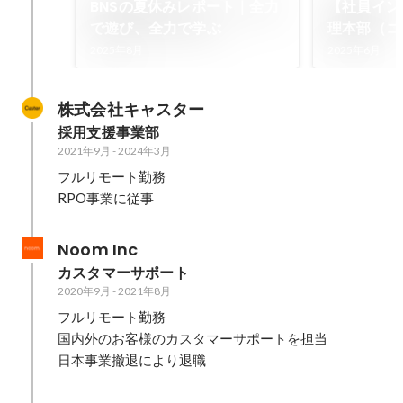
BNSの夏休みレポート｜全力
【社員イン
で遊び、全力で学ぶ
理本部（コ
馬
2025年8月
2025年6月
株式会社キャスター
採用支援事業部
2021年9月
-
2024年3月
フルリモート勤務

RPO事業に従事
Noom Inc
カスタマーサポート
2020年9月
-
2021年8月
フルリモート勤務

国内外のお客様のカスタマーサポートを担当

日本事業撤退により退職