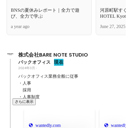
BNSの夏休みレポート｜全力で遊
河原町駅すぐの
び、全力で学ぶ
HOTEL K
いを見に散歩
a year ago
June 27, 2025
株式会社BARE NOTE STUDIO
バックオフィス
現在
2024年3月
-
バックオフィス業務全般に従事

・人事

　採用

・人事制度
さらに表示
wantedly.com
wantedly