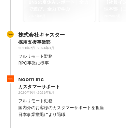
BNSの夏休みレポート｜全力
【社員イン
で遊び、全力で学ぶ
理本部（コ
馬
2025年8月
2025年6月
株式会社キャスター
採用支援事業部
2021年9月
-
2024年3月
フルリモート勤務

RPO事業に従事
Noom Inc
カスタマーサポート
2020年9月
-
2021年8月
フルリモート勤務

国内外のお客様のカスタマーサポートを担当

日本事業撤退により退職