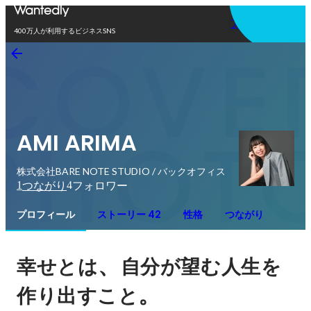
アプリを使う
400万人が利用するビジネスSNS
AMI ARIMA
株式会社BARE NOTE STUDIO / バックオフィス
1
4
つながり
フォロワー
プロフィール
ストーリー 42
性格
つながり
、
幸せとは
自分が望む人生を
。
作り出すこと