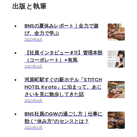
出版と執筆
BNSの夏休みレポート｜全力で遊
び、全力で学ぶ
2025年8月
【社員インタビュー＃11】管理本部
（コーポレート）×有馬
2025年6月
河原町駅すぐの新ホテル「STITCH
HOTEL Kyoto」に泊まって、あじ
さいを見に散歩してきた話
2025年6月
BNS社員のGWの過ごし方｜仕事に
効く“休み方”のセンスとは？
2025年5月