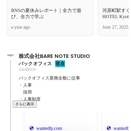
BNSの夏休みレポート｜全力で遊
河原町駅すぐの
び、全力で学ぶ
HOTEL K
いを見に散歩
a year ago
June 27, 2025
株式会社BARE NOTE STUDIO
バックオフィス
現在
2024年3月
-
バックオフィス業務全般に従事

・人事

　採用

・人事制度
さらに表示
wantedly.com
wantedly