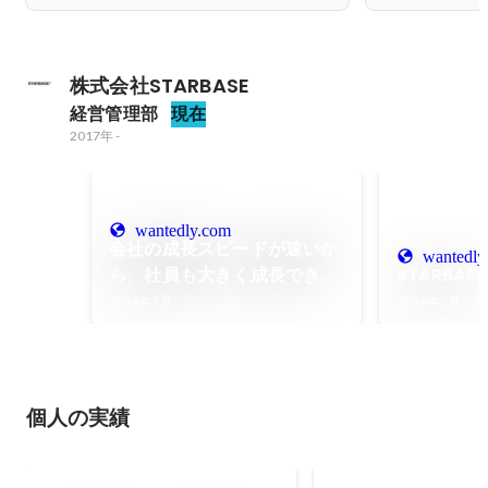
株式会社STARBASE
経営管理部
現在
2017年
-
wantedly.com
会社の成長スピードが速いか
wantedly
ら、社員も大きく成長でき
STARBA
る。STARBASEで身につく確
2026年5月
2026年3月
かなキャリア
個人の実績