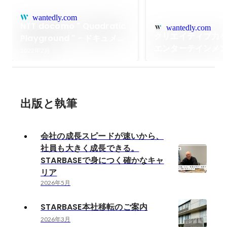
wantedly.com
NTT docomo " Quadratic
wantedly.com
クリエイティブ力
Playground " - ドキュメン
エンターテインメ
タリー「Back Story of
2022年2月
ンツプロデュース
Quadratic Playground」
ンディング／コン
公開
グの実例。
出版と執筆
会社の成長スピードが速いから、
社員も大きく成長できる。
STARBASEで身につく確かなキャ
リア
2026年5月
STARBASE本社移転のご案内
2026年3月