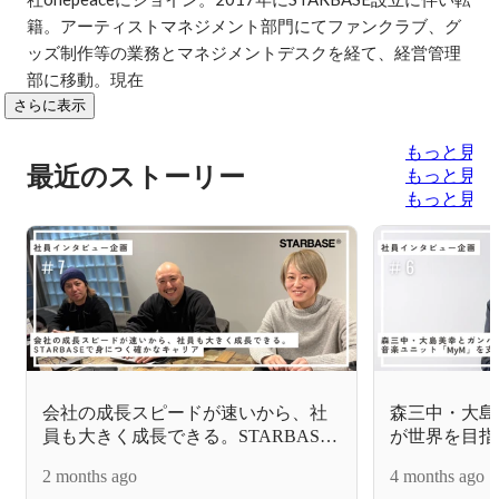
籍。アーティストマネジメント部門にてファンクラブ、グ
ッズ制作等の業務とマネジメントデスクを経て、経営管理
部に移動。現在
さらに表示
もっと見る
最近のストーリー
もっと見る
もっと見る
会社の成長スピードが速いから、社
森三中・大島
員も大きく成長できる。STARBASE
が世界を目指
で身につく確かなキャリア
「MyM」を
2 months ago
4 months ago
【スタッフイン