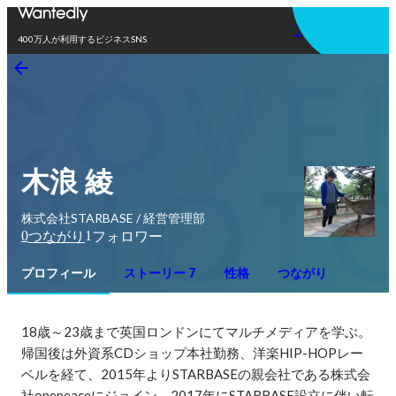
アプリを使う
400万人が利用するビジネスSNS
木浪 綾
株式会社STARBASE / 経営管理部
0
1
つながり
フォロワー
プロフィール
ストーリー 7
性格
つながり
18歳～23歳まで英国ロンドンにてマルチメディアを学ぶ。

帰国後は外資系CDショップ本社勤務、洋楽HIP-HOPレー
ベルを経て、2015年よりSTARBASEの親会社である株式会
社onepeaceにジョイン。2017年にSTARBASE設立に伴い転