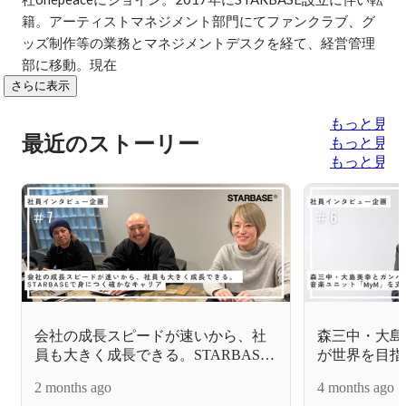
籍。アーティストマネジメント部門にてファンクラブ、グ
ッズ制作等の業務とマネジメントデスクを経て、経営管理
部に移動。現在
さらに表示
もっと見る
最近のストーリー
もっと見る
もっと見る
会社の成長スピードが速いから、社
森三中・大島
員も大きく成長できる。STARBASE
が世界を目指
で身につく確かなキャリア
「MyM」を
2 months ago
4 months ago
【スタッフイン