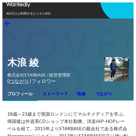
アプリを使う
400万人が利用するビジネスSNS
木浪 綾
株式会社STARBASE / 経営管理部
0
1
つながり
フォロワー
プロフィール
ストーリー 7
性格
つながり
18歳～23歳まで英国ロンドンにてマルチメディアを学ぶ。

帰国後は外資系CDショップ本社勤務、洋楽HIP-HOPレー
ベルを経て、2015年よりSTARBASEの親会社である株式会
社onepeaceにジョイン。2017年にSTARBASE設立に伴い転