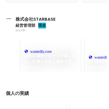
株式会社STARBASE
経営管理部
現在
2017年
-
wantedly.com
会社の成長スピードが速いか
wantedly
ら、社員も大きく成長でき
STARBA
る。STARBASEで身につく確
2026年5月
2026年3月
かなキャリア
個人の実績