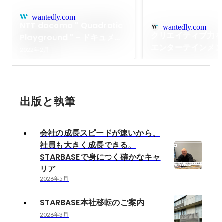
wantedly.com
NTT docomo " Quadratic
wantedly.com
クリエイティブ力
Playground " - ドキュメン
エンターテインメ
タリー「Back Story of
2022年2月
ンツプロデュース
Quadratic Playground」
ンディング／コン
公開
グの実例。
出版と執筆
会社の成長スピードが速いから、
社員も大きく成長できる。
STARBASEで身につく確かなキャ
リア
2026年5月
STARBASE本社移転のご案内
2026年3月