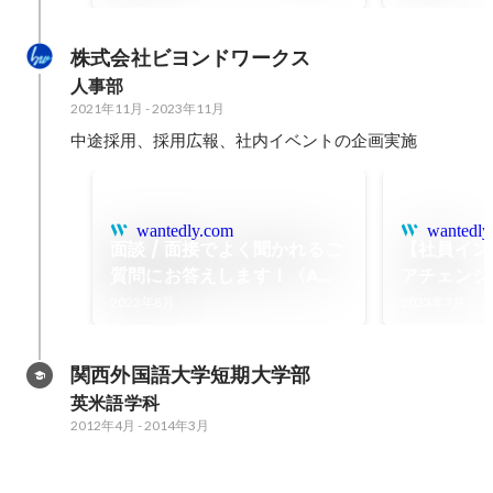
株式会社ビヨンドワークス
人事部
2021年11月
-
2023年11月
中途採用、採用広報、社内イベントの企画実施
wantedly.com
wantedly
面談 / 面接でよく聞かれるご
【社員イン
質問にお答えします！〈AWS
アチェンジ
認定資格〉 | 面談・面接対策
ークライフ
2023年8月
2023年7月
たエンジニア
ンドワーク
関西外国語大学短期大学部
介します
英米語学科
2012年4月
-
2014年3月