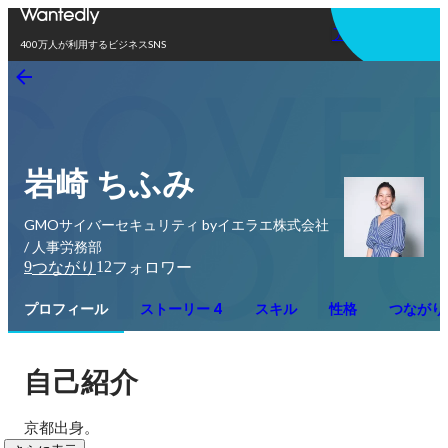
アプリを使う
400万人が利用するビジネスSNS
岩崎 ちふみ
GMOサイバーセキュリティ byイエラエ株式会社
/ 人事労務部
9
12
つながり
フォロワー
プロフィール
ストーリー 4
スキル
性格
つながり
自己紹介
京都出身。