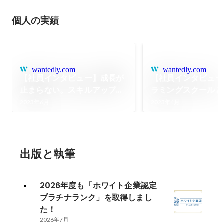
個人の実績
wantedly.com
wantedly.com
【社員インタビュー】成長が
【社員インタビュ
止まらない。スキルアップに
ラミングスクール
貪欲なビヨンドワークスのメ
ワークスの研修。
2023年6月
2023年4月
ンバーをご紹介。
比較して実際どう
出版と執筆
2026年度も「ホワイト企業認定
プラチナランク」を取得しまし
た！
2026年7月