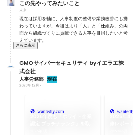
この先やってみたいこと
未来
現在は採用を軸に、人事制度の整備や業務改善にも携
わっていますが、今後はより「人」と「仕組み」の両
面から組織づくりに貢献できる人事を目指したいと考
えています。
さらに表示
GMOサイバーセキュリティ byイエラエ株
式会社
人事労務部
現在
2023年12月
-
wantedly.com
wantedly
2026年度も「ホワイト企業
2026年
認定 プラチナランク」を取得
修レポート
しました！
2026年7月
2026年6月