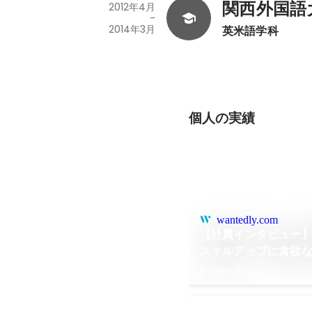
関西外国語
2012年4月
-
2014年3月
英米語学科
個人の実績
wantedly.com
【社員インタビュー
スキルアップに貪欲
メンバーをご紹介。
2023年6月