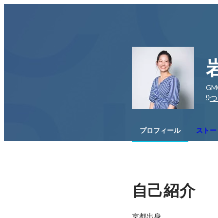
GM
9
つ
プロフィール
ストー
自己紹介
京都出身。