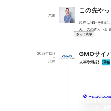
この先やっ
未来
現在は採用を軸に
み」の両面から組
さらに表示
GMOサイ
2023年12月
-
現在
人事労務部
現在
wantedly.com
2026年度も
ナランク」を