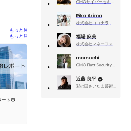
GMOサイバーセキュリティ byイエラエ株式会社, 人事
Rika Arima
株式会社ココナラ, 人事戦略部 採用Group
もっと見る
福場 麻美
もっと見る
株式会社マネーフォワード, エンジニアリング戦略室 エンジニア採用広報
momochi
GMO Flatt Security株式会社, 人事・労務部 部長
近藤 良平
彩の国さいたま芸術劇場, 次期芸術監督
ート🌸