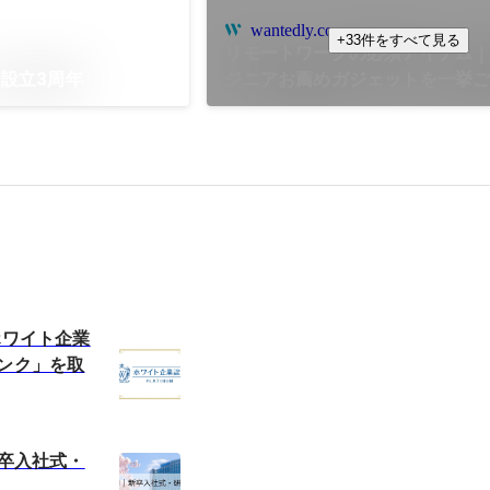
wantedly.com
+33件をすべて見る
リモートワークの必須アイテム
設立3周年
ジニアお薦めガジェットを一挙
ホワイト企業
ランク」を取
新卒入社式・