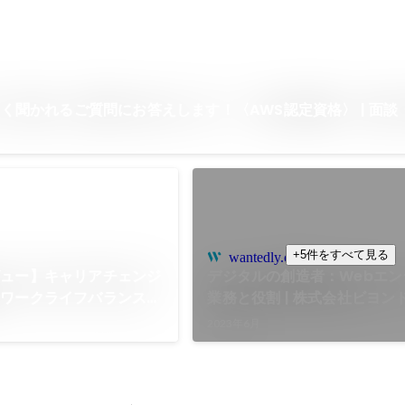
でよく聞かれるご質問にお答えします！〈AWS認定資格〉 | 面
+5件をすべて見る
wantedly.com
ビュー】キャリアチェンジ
デジタルの創造者：Webエン
のワークライフバランスを
業務と役割 | 株式会社ビヨン
ニアをご紹介 | ビヨンド
2023年6月
ンバーを紹介します