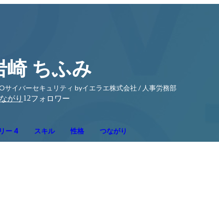
岩崎 ちふみ
Oサイバーセキュリティ byイエラエ株式会社 / 人事労務部
12
ながり
フォロワー
リー 4
スキル
性格
つながり