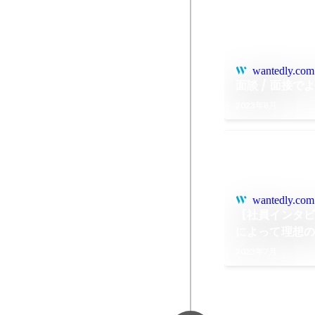
wantedly.com
面談 / 面接
2023年8月
wantedly.com
【社員インタ
によって理想
実現したエンジ
2023年7月
ワークスのメ