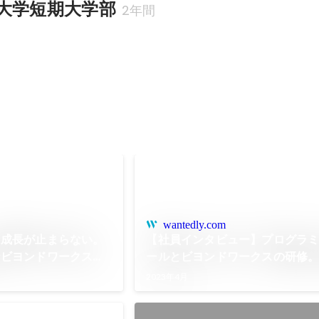
大学短期大学部
2年間
wantedly.com
】成長が止まらない。
【社員インタビュー】プログラ
なビヨンドワークスの
ールとビヨンドワークスの研修
ら比較して実際どうだった？
2023年4月