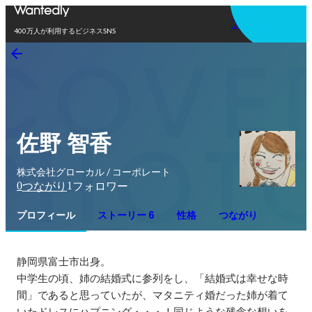
アプリを使う
400万人が利用するビジネスSNS
佐野 智香
株式会社グローカル / コーポレート
0
1
つながり
フォロワー
プロフィール
ストーリー 6
性格
つながり
静岡県富士市出身。

中学生の頃、姉の結婚式に参列をし、「結婚式は幸せな時
間」であると思っていたが、マタニティ婚だった姉が着て
いたドレスにハプニング・・・！同じような残念な想いを