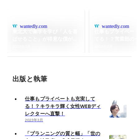
wantedly.com
wantedly.com
東北大で薬学を学び「人を喜
仕事もプライベー
ばせること」が得意な僕がグ
てる！？営業部の
ローカルに入るまでとこれか
業部松田さんへイ
2023年3月
2023年3月
ら
してみました。
出版と執筆
仕事もプライベートも充実して
る！？キラキラ輝く女性WEBディ
レクターへ直撃！
2023年3月
「プランニングの質と幅」「世の