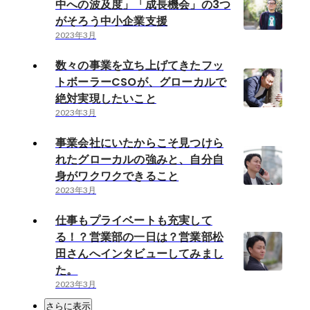
中への波及度」「成長機会」の3つ
がそろう中小企業支援
2023年3月
数々の事業を立ち上げてきたフッ
トボーラーCSOが、グローカルで
絶対実現したいこと
2023年3月
事業会社にいたからこそ見つけら
れたグローカルの強みと、自分自
身がワクワクできること
2023年3月
仕事もプライベートも充実して
る！？営業部の一日は？営業部松
田さんへインタビューしてみまし
た。
2023年3月
さらに表示