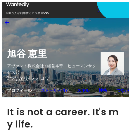
アプリを使う
400万人が利用するビジネスSNS
旭谷 恵里
アヴァント株式会社 / 経営本部 ヒューマンサク
セス部
3
4
つながり
フォロワー
プロフィール
ストーリー 47
スキル
性格
つなが
It is not a career. It's m
y life.