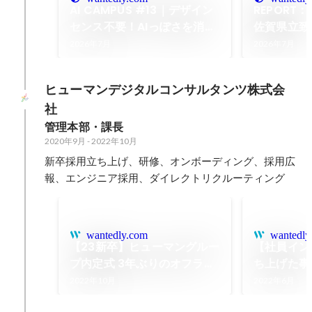
AI CAMPUS #13｜デザイン
REPORT
センス不要！AIっぽさを消し
佐賀県立致
て、クリエイティブの質を上
「キャリア
2026年7月
2026年7月
げる魔法のテクニック
時代を生き
界のリアル
ヒューマンデジタルコンサルタンツ株式会
た。
社
管理本部・課長
2020年9月
-
2022年10月
新卒採用立ち上げ、研修、オンボーディング、採用広
報、エンジニア採用、ダイレクトリクルーティング
wantedly.com
wantedly
【23新卒】ヒューマングルー
【社員イン
プ内定式 3年ぶりのオフライ
ち上げた事
ンでの式を執り行いました！
に、 リー
2022年10月
2022年6月
✨
いること