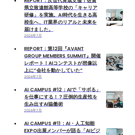
REPORT：次世代育成支援！佐賀
県立致遠館高等学校の「キャリア
研修」を実施。AI時代を生きる高
校生へ、IT業界のリアルと未来を
届けました。
2026年7月
REPORT：第12回『AVANT
GROUP MEMBERS SUMMIT』開催
レポート！AIコンテストが想像以
上に“会社を動かしていた”
2026年7月
AI CAMPUS #12：AIで「サボる」
を仕事にする！？圧倒的生産性を
生み出すAI協働術
2026年7月
AI CAMPUS #11：AI・人工知能
EXPO出展メンバーが語る「AIビジ