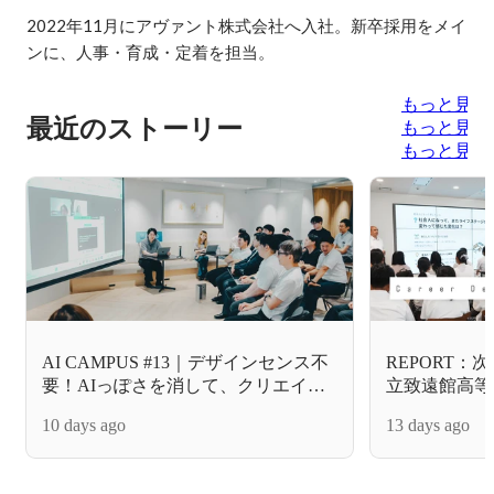
2022年11月にアヴァント株式会社へ入社。新卒採用をメイ
ンに、人事・育成・定着を担当。
もっと見る
最近のストーリー
もっと見る
もっと見る
AI CAMPUS #13｜デザインセンス不
REPORT
要！AIっぽさを消して、クリエイテ
立致遠館高等
ィブの質を上げる魔法のテクニック
修」を実施。
10 days ago
13 days ago
へ、IT業界
した。