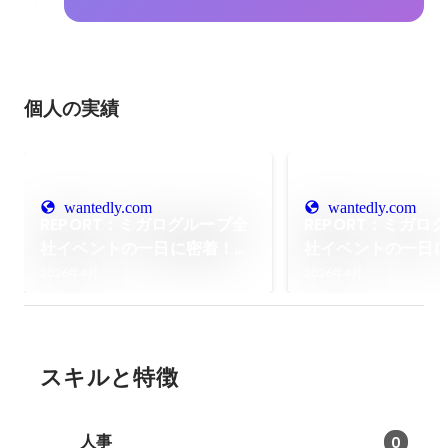
個人の実績
wantedly.com
wantedly.com
REPORT：ミガログループ全
REPORT：ミガロ
社イベントの一日に密着！グ
社イベントの一日
ループ各社の垣根を越えた交
One Ship, One Jo
2026年4月
2026年4月
流が広がった第二部
—— 500名超が集
「1,100億円企業
が、いよいよ始動
スキルと特徴
人事
0