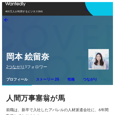
アプリを使う
400万人が利用するビジネスSNS
岡本 絵留奈
2
3
つながり
フォロワー
プロフィール
ストーリー 25
性格
つながり
人間万事塞翁が馬
前職は、新卒で入社したアパレルの人材派遣会社に、6年間