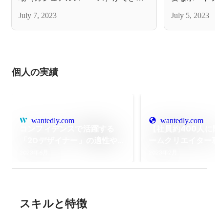
と注意点🎨📙
した☕
July 7, 2023
July 5, 2023
個人の実績
wantedly.com
wantedly.com
コンフィデンスで活躍する
【社員約400人に
「2Dデザイナー」の適性や
ームクリエイター
スキルとは？
スキルとスキルア
2023年6月
2023年2月
スキルと特徴