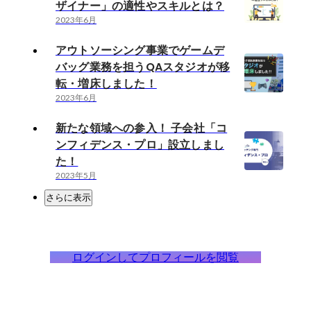
ザイナー」の適性やスキルとは？
2023年6月
アウトソーシング事業でゲームデ
バッグ業務を担うQAスタジオが移
転・増床しました！
2023年6月
新たな領域への参入！ 子会社「コ
ンフィデンス・プロ」設立しまし
た！
2023年5月
さらに表示
ログインしてプロフィールを閲覧