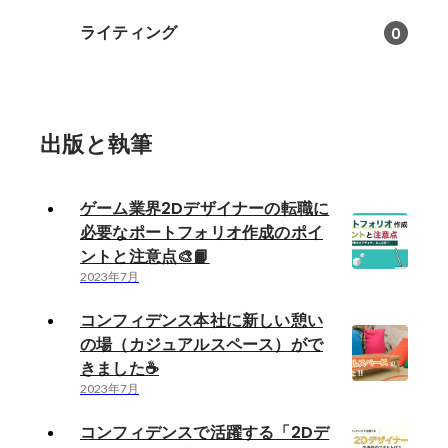
ライティング
0
出版と執筆
ゲーム業界2Dデザイナーの転職に
必要なポートフォリオ作成のポイ
ントと注意点🎨📙
2023年7月
コンフィデンス本社に新しい憩い
の場（カジュアルスペース）がで
きました☕
2023年7月
コンフィデンスで活躍する「2Dデ