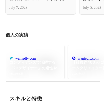
と注意点🎨📙
した☕
July 7, 2023
July 5, 2023
個人の実績
wantedly.com
wantedly.com
コンフィデンスで活躍する
【社員約400人に
「2Dデザイナー」の適性や
ームクリエイター
スキルとは？
スキルとスキルア
2023年6月
2023年2月
スキルと特徴