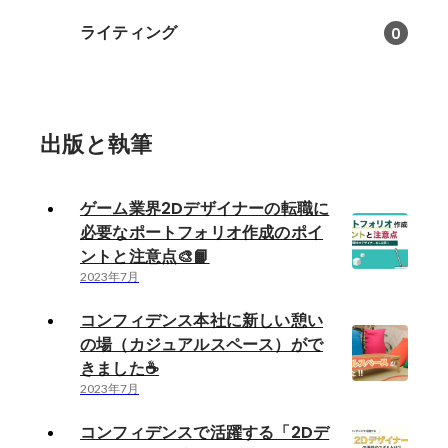
ライティング
0
出版と執筆
ゲーム業界2Dデザイナーの転職に
必要なポートフォリオ作成のポイ
ントと注意点🎨📙
2023年7月
コンフィデンス本社に新しい憩い
の場（カジュアルスペース）がで
きました☕
2023年7月
コンフィデンスで活躍する「2Dデ