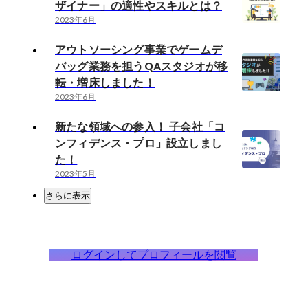
ザイナー」の適性やスキルとは？
2023年6月
アウトソーシング事業でゲームデ
バッグ業務を担うQAスタジオが移
転・増床しました！
2023年6月
新たな領域への参入！ 子会社「コ
ンフィデンス・プロ」設立しまし
た！
2023年5月
さらに表示
ログインしてプロフィールを閲覧