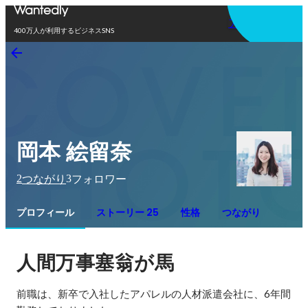
アプリを使う
400万人が利用するビジネスSNS
岡本 絵留奈
2
3
つながり
フォロワー
プロフィール
ストーリー 25
性格
つながり
人間万事塞翁が馬
前職は、新卒で入社したアパレルの人材派遣会社に、6年間