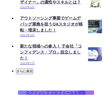
ザイナー」の適性やスキルとは？
2023年6月
アウトソーシング事業でゲームデ
バッグ業務を担うQAスタジオが移
転・増床しました！
2023年6月
新たな領域への参入！ 子会社「コ
ンフィデンス・プロ」設立しまし
た！
2023年5月
さらに表示
ログインしてプロフィールを閲覧