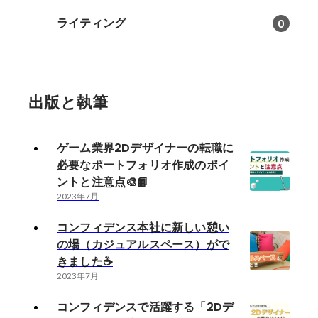
ライティング
0
出版と執筆
ゲーム業界2Dデザイナーの転職に
必要なポートフォリオ作成のポイ
ントと注意点🎨📙
2023年7月
コンフィデンス本社に新しい憩い
の場（カジュアルスペース）がで
きました☕
2023年7月
コンフィデンスで活躍する「2Dデ