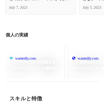
と注意点🎨📙
した☕
July 7, 2023
July 5, 2023
個人の実績
wantedly.com
wantedly.com
コンフィデンスで活躍する
【社員約400人に
「2Dデザイナー」の適性や
ームクリエイター
スキルとは？
スキルとスキルア
2023年6月
2023年2月
スキルと特徴