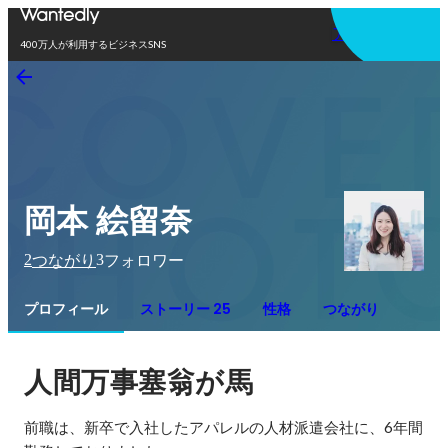
アプリを使う
400万人が利用するビジネスSNS
岡本 絵留奈
2
3
つながり
フォロワー
プロフィール
ストーリー 25
性格
つながり
人間万事塞翁が馬
前職は、新卒で入社したアパレルの人材派遣会社に、6年間