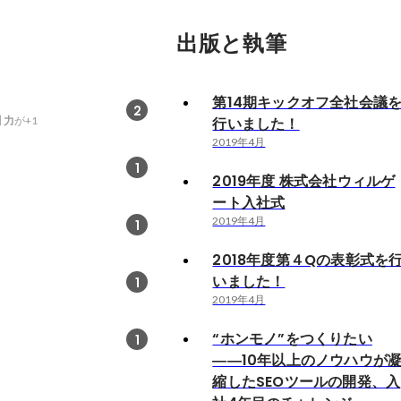
出版と執筆
第14期キックオフ全社会議
2
 力
が+1
行いました！
2019年4月
1
2019年度 株式会社ウィルゲ
ート入社式
2019年4月
1
2018年度第４Qの表彰式を
いました！
1
2019年4月
“ホンモノ”をつくりたい
1
――10年以上のノウハウが
縮したSEOツールの開発、入