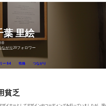
千葉 里絵
渋谷
20
つながり
フォロワー
リー 64
性格
つながり
用貧乏
bデザイナーとしてデザインやコーディングを行っていましたが、現