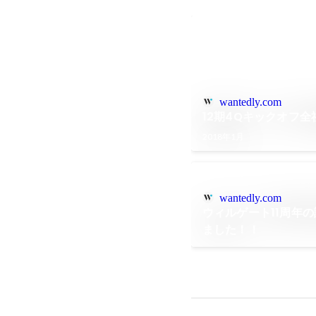
wantedly.com
12期4Qキックオフ
2018年1月
wantedly.com
ウィルゲート11周年
ました！！