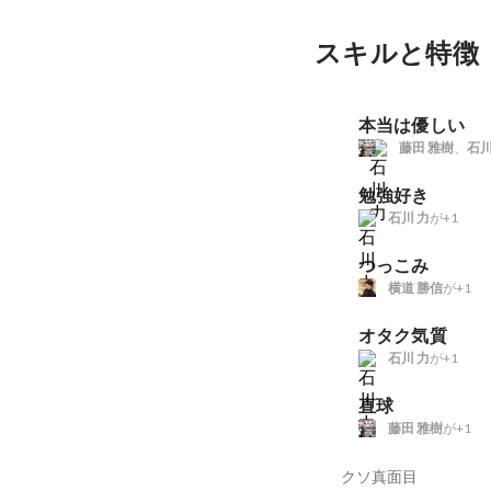
スキルと特徴
本当は優しい
藤田 雅樹
、
石川
勉強好き
石川 力
が+1
つっこみ
横道 勝信
が+1
オタク気質
石川 力
が+1
直球
藤田 雅樹
が+1
クソ真面目