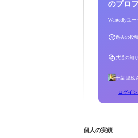
のプロ
Wantedl
過去の投
共通の知
千葉 里絵
ログイン
個人の実績