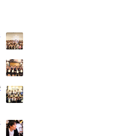
を
行
凝