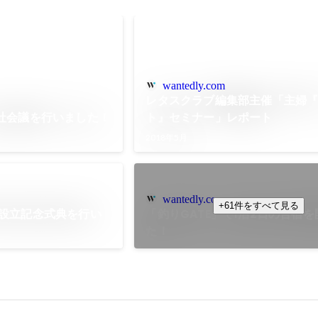
wantedly.com
レタスクラブ編集部主催「主婦
全社会議を行いました！
ト』セミナー」レポート
2018年5月
wantedly.com
+61件をすべて見る
の設立記念式典を行い
「釣りGATE」で1泊2日の合宿
た！