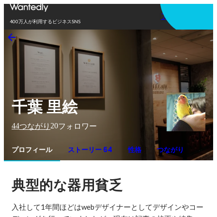
アプリを使う
400万人が利用するビジネスSNS
千葉 里絵
44
20
つながり
フォロワー
プロフィール
ストーリー 64
性格
つながり
典型的な器用貧乏
入社して1年間ほどはwebデザイナーとしてデザインやコー