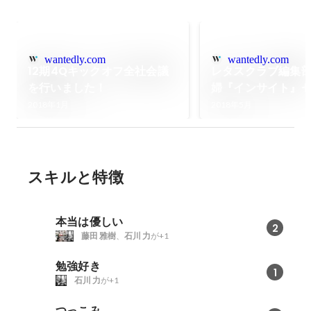
wantedly.com
wantedly.com
12期4Qキックオフ全社会議
レタスクラブ編集
を行いました！
婦『インサイト』
レポート
2018年1月
2018年5月
スキルと特徴
本当は優しい
2
藤田 雅樹
、
石川 力
が+1
勉強好き
1
石川 力
が+1
つっこみ