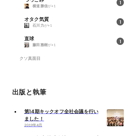
1
横道 勝信
が+1
オタク気質
1
石川 力
が+1
直球
1
藤田 雅樹
が+1
クソ真面目
出版と執筆
第14期キックオフ全社会議を行い
ました！
2019年4月