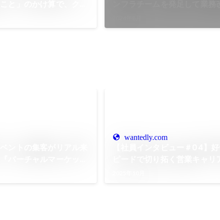
なこと」のかけ算で、クリ
ンフラチームを発足して業務
世界へ飛び込もう！（ディ
2024年8月
ム・Monowoさん）
wantedly.com
イベントの集客がリアル来
【社員インタビュー＃04】
、『バーチャルマーケット
ピードで切り拓く営業キャリア｜
』＆『VketReal 2025
で見つけた仕事の醍醐味
2025年10月
催レポート