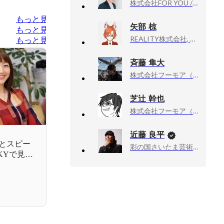
株式会社FOR YOU / FOR YOU Inc., IP Produce Div. 執行役員
もっと見る
矢部 椋
もっと見る
REALITY株式会社, プロダクト本部 Engagementグループ シニアマネージャー
もっと見る
斉藤 隼大
株式会社フーモア（Whomor）, 取締役
芝辻 幹也
株式会社フーモア（Whomor）, 代表取締役社長
近藤 良平
心とスピー
彩の国さいたま芸術劇場, 次期芸術監督
KYで見つ