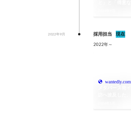
と」と「得意
エイティブな
2024年9月
レクションチー
採用担当
現在
2022年9月
2022年～
wantedly.com
メタバース発
訪へ波及した
2025 Winter
2026年1月
Winter』開