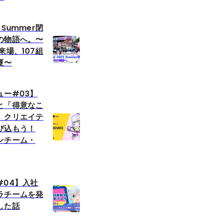
5 Summer閉
の物語へ。〜
来場、107組
夏〜
ュー#03】
と「得意なこ
、クリエイテ
び込もう！
ンチーム・
#04】入社
ラチームを発
した話