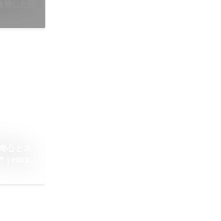
改善した話
好奇心とス
HIKKY