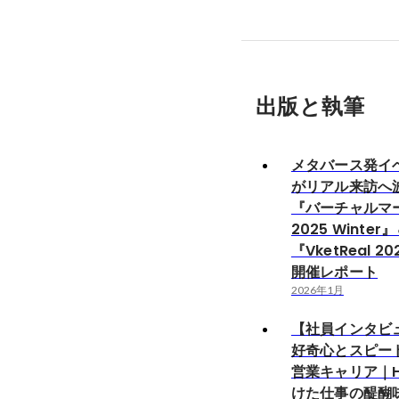
出版と執筆
メタバース発イ
がリアル来訪へ
『バーチャルマ
2025 Winter
『VketReal 20
開催レポート
2026年1月
【社員インタビ
好奇心とスピー
営業キャリア｜H
けた仕事の醍醐