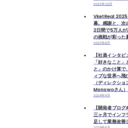
2025年10月
VketReal 202
幕。感謝と、次
2日間で5万人が
の挑戦が彩った
2025年8月
【社員インタビ
「好きなこと」
と」のかけ算で
ィブな世界へ飛
（ディレクショ
Monowoさん）
2024年9月
【開発者ブログ
三ヶ月でインフ
足して業務改善
2024年8月