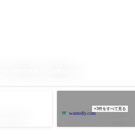
本リリース！何ができる？どこが変わった？
+3件をすべて見る
wantedly.com
ことわるいとこ
フルリモートワーク（HIKKY流）