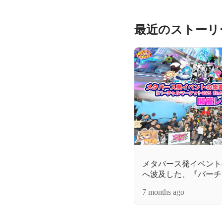
最近のストーリ
メタバース発イベント
へ波及した、『バーチャ
Winter』＆『VketReal
7 months ago
ート