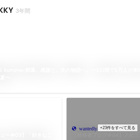
KKY
3年間
 2025 Summer閉幕。感謝と、次の物語へ。〜2日間で5万人が来
た夏〜
+23件をすべて見る
wantedly.com
ュー#03】「好きなこ
【開発者ブログ#04】入社三