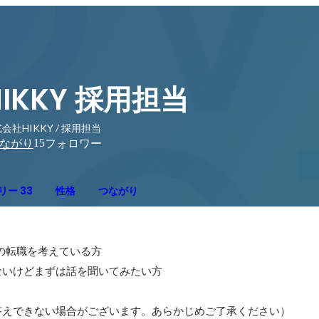
HIKKY 採用担当
会社HIKKY / 採用担当
15
ながり
フォロワー
リー 33
性格
つながり
の転職を考えている方

いけどまずは話を聞いてみたい方


