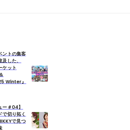
ベントの集客
波及した、
ーケット
』＆
25 Winter』
ュー＃04】
ドで切り拓く
IKKYで見つ
味