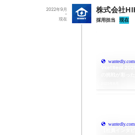
株式会社HI
2022年9月
-
現在
採用担当
現在
wantedly.com
VketReal
の挑戦が彩っ
2025年8月
wantedly.com
【社員インタビ