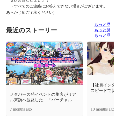
　（すべてのご連絡にお答えできない場合がございます。
もっと見る
最近のストーリー
もっと見る
もっと見る
【社員インタ
スピードで切
メタバース発イベントの集客がリア
HIKKYで
ル来訪へ波及した、『バーチャルマ
ーケット2025 Winter』＆『VketReal
7 months ago
10 months ago
2025 Winter』開催レポート