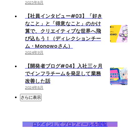
2025年8月
【社員インタビュー#03】「好き
なこと」と「得意なこと」のかけ
算で、クリエイティブな世界へ飛
び込もう！（ディレクションチー
ム・Monowoさん）
2024年9月
【開発者ブログ#04】入社三ヶ月
でインフラチームを発足して業務
改善した話
2024年8月
さらに表示
ログインしてプロフィールを閲覧