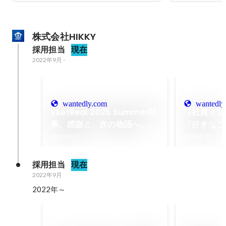
株式会社HIKKY
採用担当
現在
2022年9月
-
wantedly.com
wantedly
VketReal 2025 Summer閉
【社員イン
幕。感謝と、次の物語へ。〜
「好きなこ
2日間で5万人が来場、107組
と」のかけ
2025年8月
2024年9月
の挑戦が彩った夏〜
ィブな世界
（ディレク
採用担当
現在
Monowo
2022年9月
2022年～