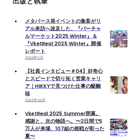
出版と執筆
メタバース発イベントの集客がリ
アル来訪へ波及した、『バーチャ
ルマーケット2025 Winter』＆
『VketReal 2025 Winter』開催
レポート
2026年1月
【社員インタビュー＃04】好奇心
とスピードで切り拓く営業キャリ
ア｜HIKKYで見つけた仕事の醍醐
味
2025年10月
VketReal 2025 Summer閉幕。
感謝と、次の物語へ。〜2日間で5
万人が来場、107組の挑戦が彩った
夏〜