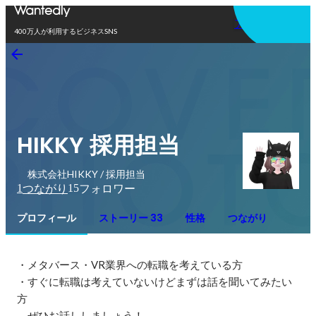
アプリを使う
400万人が利用するビジネスSNS
HIKKY 採用担当
株式会社HIKKY / 採用担当
1
15
つながり
フォロワー
プロフィール
ストーリー 33
性格
つながり
・メタバース・VR業界への転職を考えている方

・すぐに転職は考えていないけどまずは話を聞いてみたい
方

　ぜひお話ししましょう！
