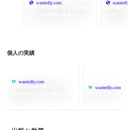
wantedly.com
wantedly
メタバース発イベントの集客
【社員イン
がリアル来訪へ波及した、
好奇心とス
『バーチャルマーケット
営業キャリア
2026年1月
2025年10月
2025 Winter』＆
けた仕事の
『VketReal 2025 Winter』
開催レポート
個人の実績
wantedly.com
Vket Cloudが本リリース！
wantedly.com
HIKKYで働くいい
何ができる？どこが変わっ
いとこ
た？
2023年7月