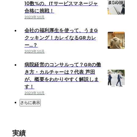
10数%の、ITサービスマネージャ
合格に挑戦！
2023年10月
会社の福利厚生を使って、うまG
クッキング！カレイなるGRカレ
ー…？
2023年10月
病院経営のコンサルって？GRの働
き方・カルチャーは？代表 芦田
が、概要をわかりやすく解説しま
す！
2023年10月
さらに表示
実績