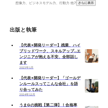
想像力、ビジネスモデル力、行動力
他7件
さらに表示
出版と執筆
【代表×開発リーダー】残業、ハイ
ブリッドワーク、スキルアップ…エ
ンジニアが抱える不安、全部話し
ます
2025年1月
【代表×開発リーダー】「ゴールデ
ンルールスってこんな会社」を語
り合ってみた
2024年12月
うまGの挑戦【第二弾】！合格率