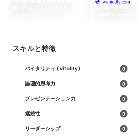
【代表×開発リーダー】残
wantedly.com
【代表×開発リーダ
業、ハイブリッドワーク、ス
ールデンルールス
キルアップ…エンジニアが抱
2025年1月
会社」を語り合っ
える不安、全部話します
スキルと特徴
バイタリティ (vitality)
0
論理的思考力
0
プレゼンテーション力
0
継続性
0
リーダーシップ
0