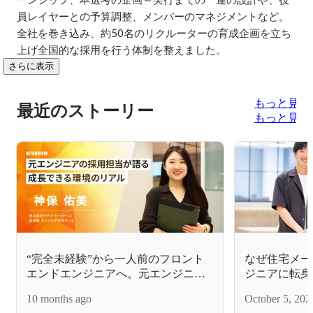
員レイヤーとの予算調整、メンバーのマネジメントなど。

全社を巻き込み、約50名のリクルーターの育成企画を立ち
上げ全国的な採用を行う体制を整えました。
さらに表示
もっと見る
最近のストーリー
もっと見る
“完全未経験”から一人前のフロント
なぜ住宅メー
エンドエンジニアへ。元エンジニア
ジニアに転身
採用担当が語る成長できる環境のリ
教えます
10 months ago
October 5, 202
アル