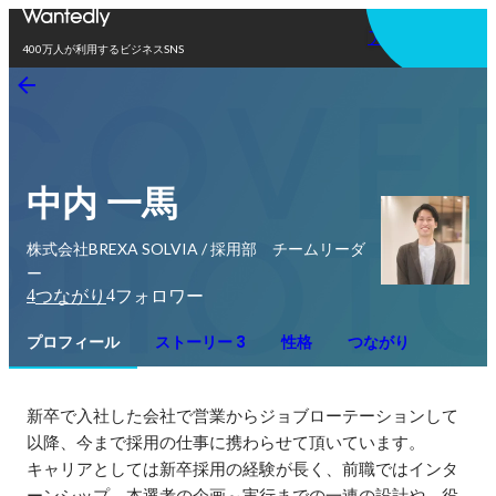
アプリを使う
400万人が利用するビジネスSNS
中内 一馬
株式会社BREXA SOLVIA / 採用部 チームリーダ
ー
4
4
つながり
フォロワー
プロフィール
ストーリー 3
性格
つながり
新卒で入社した会社で営業からジョブローテーションして
以降、今まで採用の仕事に携わらせて頂いています。

キャリアとしては新卒採用の経験が長く、前職ではインタ
ーンシップ、本選考の企画～実行までの一連の設計や、役