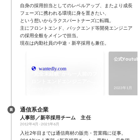
自身の採用担当としてのレベルアップ、またより成長
フェーズに携われる環境に身を置きたい、

という想いからラクスパートナーズに転職。

主にフロントエンド、バックエンド等開発エンジニア
の採用全般をメインで担当。

現在は内勤社員の中途・新卒採用も兼任。
公式Yout
験エンジニ
wantedly.com
“完全未経験”から一人前のフ
ロントエンドエンジニアへ。
元エンジニア採用担当が語る
2023年1月
2025年10月
成長できる環境のリアル
通信系企業
人事部／新卒採用チーム　主任
2012年4月
-
2021年6月
入社2年目までは通信商材の販売・営業職に従事。
