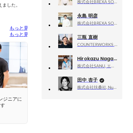
株式会社BREXA SOLVIA, 採用部 採用課
えました。
永島 明彦
株式会社BREXA SOLVIA, 採用部・採用課
もっと見る
もっと見る
三瓶 直樹
COUNTERWORKS inc, CEO
Hirokazu Nagano
株式会社SANU, エリアマネジメント本部エリアオペレーション
田中 杏子
株式会社扶桑社, Numéro TOKYO編集長
ンジニアに
ます