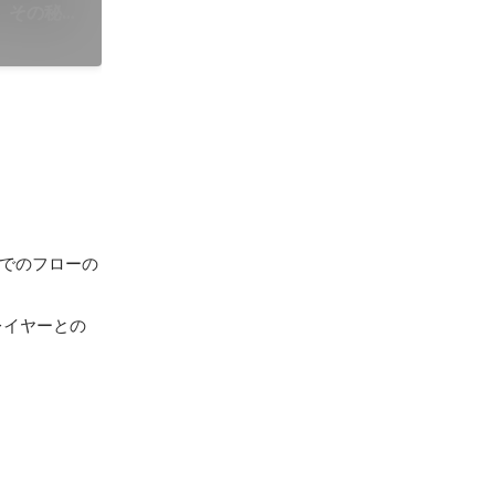
 その秘密
までのフローの
レイヤーとの