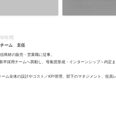
ジニアに転身できたのか？
教えます
2022年10月
10年間
用チーム　主任
信商材の販売・営業職に従事。

部／新卒採用チームへ異動し、母集団形成・インターンシップ～内定
キーム全体の設計やコスト／KPI管理、部下のマネジメント、役員