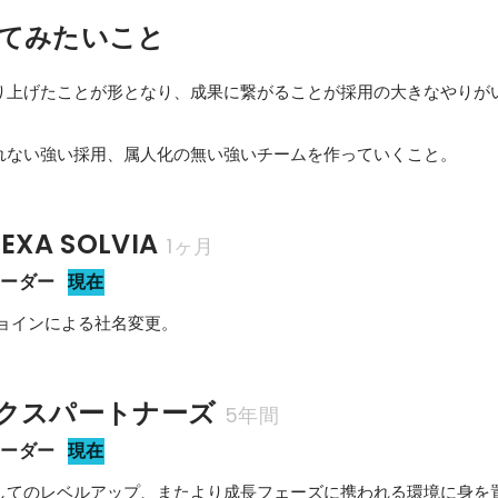
てみたいこと
り上げたことが形となり、成果に繋がることが採用の大きなやりが
れない強い採用、属人化の無い強いチームを作っていくこと。
XA SOLVIA
1ヶ月
リーダー
現在
ジョインによる社名変更。
クスパートナーズ
5年間
リーダー
現在
してのレベルアップ、またより成長フェーズに携われる環境に身を置