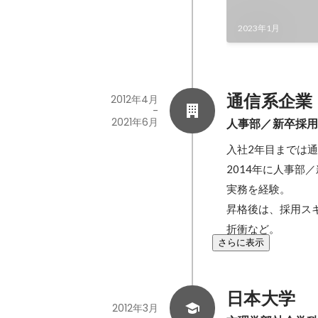
2023年1月
通信系企業
2012年4月
-
2021年6月
人事部／新卒採
入社2年目までは通
2014年に人事
実務を経験。

昇格後は、採用ス
折衝など。
さらに表示
日本大学
2012年3月