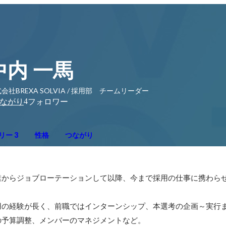
中内 一馬
会社BREXA SOLVIA / 採用部 チームリーダー
4
ながり
フォロワー
リー 3
性格
つながり
業からジョブローテーションして以降、今まで採用の仕事に携わら
用の経験が長く、前職ではインターンシップ、本選考の企画～実行
予算調整、メンバーのマネジメントなど。
