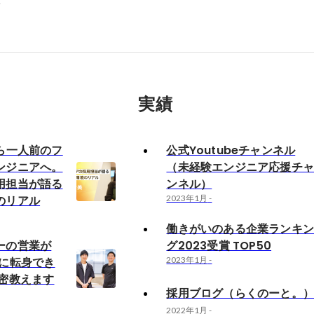
科
実績
ら一人前のフ
公式Youtubeチャンネル
ンジニアへ。
（未経験エンジニア応援チ
用担当が語る
ンネル）
のリアル
2023年1月
-
働きがいのある企業ランキ
ーの営業が
グ2023受賞 TOP50
アに転身でき
2023年1月
-
秘密教えます
採用ブログ（らくのーと。
2022年1月
-