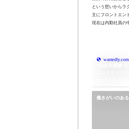
という想いからラク
主にフロントエン
現在は内勤社員の
wantedly.com
“完全未経験”
エンドエンジ
採用担当が語
2025年10月
アル
働きがいのある
TOP50