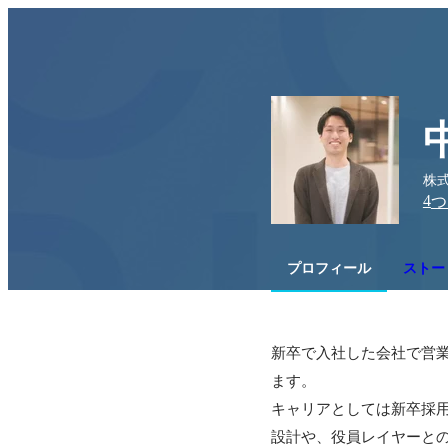
株式
4
つ
プロフィール
ストー
新卒で入社した会社で営
ます。

キャリアとしては新卒採
設計や、役員レイヤーとの