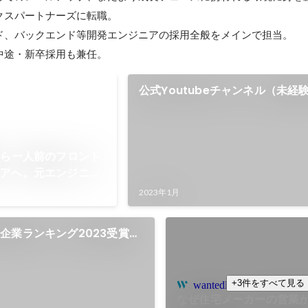
スパートナーズに転職。

ド、バックエンド等開発エンジニアの採用全般をメインで担当。

中途・新卒採用も兼任。
公式Youtubeチャンネル（未経
ア応援チャンネル）
から一人前のフロント
ニアへ。元エンジニア
る成長できる環境のリ
2023年1月
企業ランキング2023受賞
+3件をすべて見る
wantedly.com
なぜ住宅メーカーの営業が