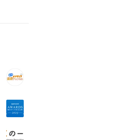
ャ
ン
）