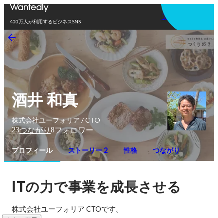
アプリを使う
400万人が利用するビジネスSNS
酒井 和真
株式会社ユーフォリア / CTO
23
8
つながり
フォロワー
プロフィール
ストーリー 2
性格
つながり
IT
の力で事業を成長させる
株式会社ユーフォリア CTOです。