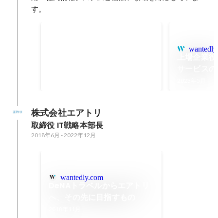
す。
ポイント機能実装
wantedly
つくりおき.jpのポイント機能の実
上場企業役
装
サービスの
2023年4月
-
2023年8月
2023年5月
株式会社エアトリ
取締役 IT戦略本部長
2018年6月
-
2022年12月
wantedly.com
DeNAトラベルからエアトリ
へ、その先に目指すもの
2018年11月